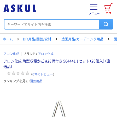
カゴ
メニュー
ホーム
DIY用品/園芸/資材
造園用品/ガーデニング用品
園
アロン化成
ブランド：
アロン化成
アロン化成 角型収穫かご #28柄付き 564441 1セット（20個入）（直
送品）
（
0
件のレビュー
）
ランキングを見る：
園芸用品