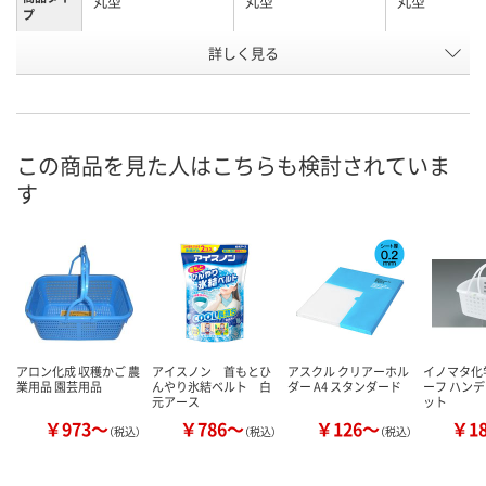
丸型
丸型
丸型
プ
詳しく見る
大 ひも付
大 ひも付
大 ひも付
種類
お申込番
X192068
X192067
X192064
号
直送品
直送品
直送品
在庫
この商品を見た人はこちらも検討されていま
す
8月24日（月）まで
8月24日（月）まで
8月24日（月）
お届け日
数量
数量
数量
カゴへ
カゴへ
カ
アロン化成 収穫かご 農
アイスノン 首もとひ
アスクル クリアーホル
イノマタ化学 
業用品 園芸用品
んやり氷結ベルト 白
ダー A4 スタンダード
ーフ ハン
元アース
ット
￥973～
￥786～
￥126～
￥1
（税込）
（税込）
（税込）