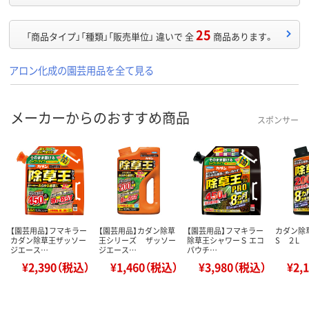
25
「商品タイプ」「種類」「販売単位」 違いで 全
商品あります。
アロン化成の園芸用品を全て見る
メーカーからのおすすめ商品
スポンサー
【園芸用品】フマキラー
【園芸用品】カダン除草
【園芸用品】フマキラー
カダン除
カダン除草王ザッソー
王シリーズ ザッソー
除草王シャワーＳ エコ
S ２L
ジエース…
ジエース…
パウチ…
¥2,390（税込）
¥1,460（税込）
¥3,980（税込）
¥2,