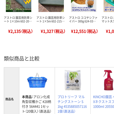
アストロ 園芸用防草シ
アストロ 園芸用防草シ
アストロ ココヤシファ
アストロ
ート 1×10m 602-20…
ート 1×5m 602-21S…
イバー 300g 624-03…
マット大 5
¥2,135（税込）
¥1,327（税込）
¥12,551（税込）
¥1,
類似商品と比較
本商品：
アロン化成
プロトリーフ マル
KINCHO園芸
商品名
角型収穫かご #28柄
チングストーン S
Xネクストス
付き 564441 1セッ
1kg 4535885057116
1000ml 2055
ト（20個入）（直送品）
1個（直送品）