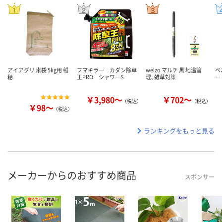
アイアグリ 米袋 5kg用 稲
フマキラー カダン除草
welzo マルチ 黒 地温管
ベ
穂
王PRO シャワーS
理、雑草対策
ー
￥3,980～
￥702～
（税込）
（税込）
￥98～
（税込）
ランキングをもっと見る
メーカーからのおすすめ商品
スポンサー