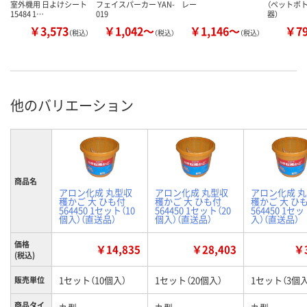
室外機用 日よけシート
フェイスパーカー YAN-
レー
（ペットボ
15484 1…
019
器）
￥3,573
￥1,042～
￥1,146～
￥7
（税込）
（税込）
（税込）
他のバリエーション
商品名
アロン化成 丸型収
アロン化成 丸型収
アロン化成 
穫かご 大 ひも付
穫かご 大 ひも付
穫かご 大 ひ
564450 1セット（10
564450 1セット（20
564450 1セ
個入）（直送品）
個入）（直送品）
入）（直送品）
価格
￥14,835
￥28,403
￥3
(税込)
1セット（10個入）
1セット（20個入）
1セット（3個入
販売単位
商品タイ