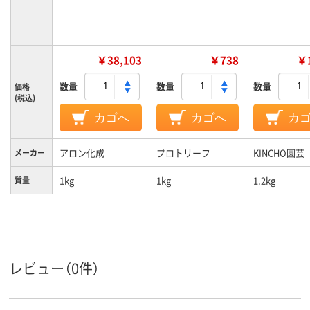
￥38,103
￥738
￥1
数量
数量
数量
価格
(税込)
カゴへ
カゴへ
カ
アロン化成
プロトリーフ
KINCHO園芸
メーカー
1kg
1kg
1.2kg
質量
レビュー（0件）