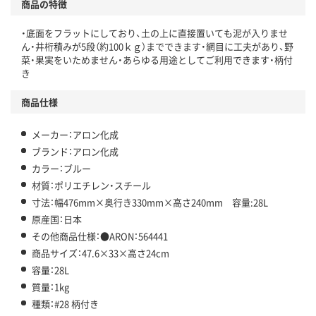
商品の特徴
・底面をフラットにしており、土の上に直接置いても泥が入りませ
ん・井桁積みが5段（約100ｋｇ）までできます・網目に工夫があり、野
菜・果実をいためません・あらゆる用途としてご利用できます・柄付
き
商品仕様
メーカー：アロン化成
ブランド：アロン化成
カラー：ブルー
材質：ポリエチレン・スチール
寸法：幅476mm×奥行き330mm×高さ240mm 容量:28L
原産国：日本
その他商品仕様：●ARON：564441
商品サイズ：47.6×33×高さ24cm
容量：28L
質量：1kg
種類：#28 柄付き