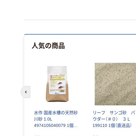
人気の商品
前のスライドへ
水作 国産水槽の天然砂
リーフ サンゴ砂 パ
川砂 1.0L
ウダー（＃０） ３Ｌ
4974105040079 1個
199110 1個（直送品）
(1.0L)入（直送品）