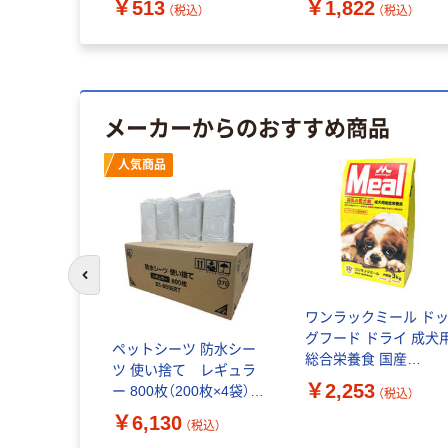
￥513
￥1,822
（税込）
（税込）
メーカーからのおすすめ商品
人気商品
前のスライドへ
ワンラックミール ド
グフード ドライ 成犬
ペットシーツ 防水シー
総合栄養食 国産
ツ 使い捨て レギュラ
3kg（500g×6袋）1袋 
￥2,253
ー 800枚（200枚×4袋）1
（税込）
サンワールド 犬
箱 アイリスオーヤマ
￥6,130
（税込）