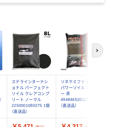
次へ
く
ステラインターナシ
ソネケミファ 麦飯石
ソネケミ
ョナル パーフェクト
パワーソイル パウダ
パワーソ
ソイル クレアコンプ
ー 茶
51079 
個
リート ノーマル
4948465201210 1個
2250001080275 1個
（直送品）
（直送品）
￥5,471
￥4,317
￥3,7