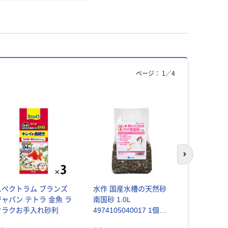
ページ：
1
／
4
次のスライド
スペクトラム ブランズ
水作 国産水槽の天然砂
リーフ Leaf
ジャパン テトラ 金魚 ラ
南国砂 1.0L
砂利 5リッ
クラクお手入れ砂利
4974105040017 1個
￥1,774
(1.0L)入（直送品）