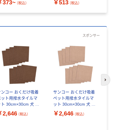
￥373~
￥513
（税込）
（税込）
スポンサー
次のスライド
サンコー おくだけ吸着
サンコー おくだけ吸着
サンコー 
ペット用撥水タイルマ
ペット用撥水タイルマ
蓄光階段マ
ト 30cm×30cm 犬 猫
ット 30cm×30cm 犬 猫
KX-46 1
日本製 消臭 洗える ブラ
日本製 消臭 洗える ベー
（直送品）
￥2,646
￥2,646
￥10,17
（税込）
（税込）
ン KI-32 1セット(同色
ジュ KH-52 1セット(同
枚入)
色8枚入)