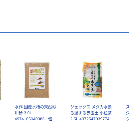
水作 国産水槽の天然砂
ジェックス メダカ水景
川砂 3.0L
ろ過する赤玉土 小粒茶
4974105040086 1個
2.5L 4972547039774 1
(3.0L)入（直送品）
個(2.5L)入（直送品）