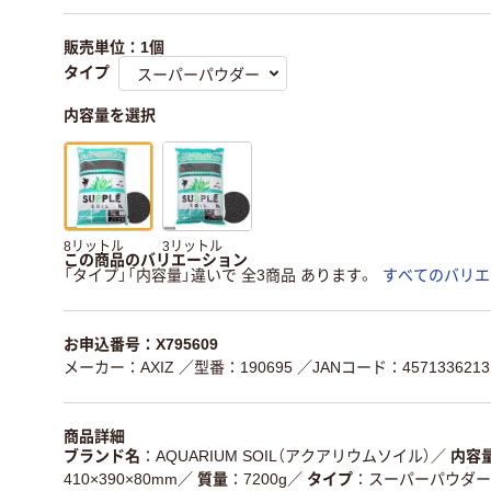
販売単位：1個
タイプ
内容量を選択
8リットル
3リットル
この商品のバリエーション
「タイプ」「内容量」違いで 全3商品 あります。
すべてのバリエ
お申込番号：X795609
メーカー：AXIZ
／型番：190695
／JANコード：4571336213
商品詳細
ブランド名
AQUARIUM SOIL（アクアリウムソイル）
／
内容
410×390×80mm
／
質量
7200g
／
タイプ
スーパーパウダー