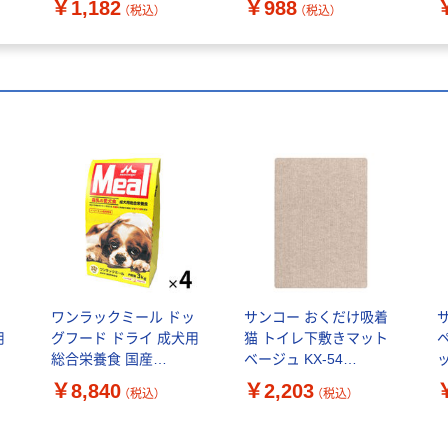
￥1,182
￥988
（税込）
（税込）
ッ
ワンラックミール ドッ
サンコー おくだけ吸着
用
グフード ドライ 成犬用
猫 トイレ下敷きマット
総合栄養食 国産
ベージュ KX-54
ッ
森乳
3kg（500g×6袋）4袋 森乳
60×85cm ずれない ネコ
￥8,840
￥2,203
（税込）
（税込）
サンワールド 犬
砂 ネコ 猫用 ネコ用 1セ
ウ
ット（直送品）
8