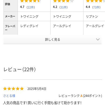
評価
4.7
4.2
4.4
（
22件
）
（
31件
）
（
73件
）
トワイニング
トワイニング
リプトン
メーカー
レディグレイ
アールグレイ
アールグレイ
フレーバ
ー
アスクル
詳しく見る
商品環境
70
70
40
スコア
レビュー（22件）
2025年5月4日
さとる様
レビューランク
A
(244ポイント)
人気の商品です！買いに行く手間も省けて助かります！