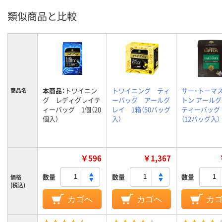
類似商品と比較
本商品：
トワイニン
トワイニング ティ
サー・トーマ
商品名
グ レディグレイテ
ーバッグ アールグ
トン アール
ィーバッグ 1個（20
レイ 1箱（50バッグ
ティーバッグ 
個入）
入）
（12バッグ入）
￥596
￥1,367
数量
数量
数量
価格
(税込)
カゴへ
カゴへ
カ