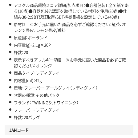
アスクル商品環境スコア詳細/加点項目：●容器包装1:全て紙であ
る(10点)●容器包装7:認証を取得している材料を使用(20点)●仕
組み30-2:SBT認証取得/SBT準拠目標を設定している(40点)
原材料 ※お手元に届いた商品を必ずご確認ください：紅茶、オ
レンジ果皮、レモン果皮/香料
原産国：ポーランド
内容量(g)：2.1g×20P
杯数：20
表示すべきアレルギー項目 ※お手元に届いた商品を必ずご確
認ください：オレンジ
商品タイプ：レディグレイ
内容量(ml)：42g
産地・フレーバー：アールグレイ（レディグレイ）
容器の種類：その他パック
ブランド：TWININGS（トワイニング）
フレーバー：レディグレイ
杯数：20バッグ
JANコード