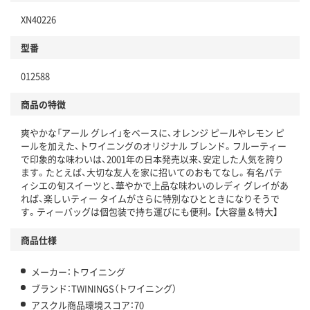
XN40226
分別・リサイクルしやすい設計
型番
独自の回収スキームがある
仕組
012588
アスクルで資源循環している
商品の特徴
温室効果ガスなどの削減
爽やかな「アール グレイ」をベースに、オレンジ ピールやレモン ピ
この商品の環境配慮ポイントです。下記商品詳細「
ールを加えた、トワイニングのオリジナル ブレンド。フルーティー
アスクル商品環境スコア詳細／加点項目
」で確認できます。
で印象的な味わいは、2001年の日本発売以来、安定した人気を誇り
ます。たとえば、大切な友人を家に招いてのおもてなし。有名パテ
ィシエの旬スイーツと、華やかで上品な味わいのレディ グレイがあ
れば、楽しいティー タイムがさらに特別なひとときになりそうで
す。ティーバッグは個包装で持ち運びにも便利。【大容量＆特大】
商品仕様
メーカー：トワイニング
ブランド：TWININGS（トワイニング）
アスクル商品環境スコア：70