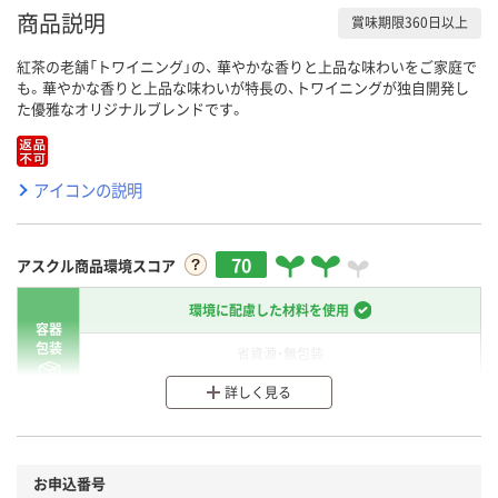
商品説明
賞味期限360日以上
紅茶の老舗「トワイニング」の、 華やかな香りと上品な味わいをご家庭で
も。華やかな香りと上品な味わいが特長の、トワイニングが独自開発し
た優雅なオリジナルブレンドです。
アイコンの説明
70
アスクル商品環境スコア
環境に配慮した材料を使用
容器
包装
省資源・無包装
詳しく見る
分別・リサイクルしやすい設計
環境に配慮した材料を使用
商品
お申込番号
本体
省資源・省エネ・節水