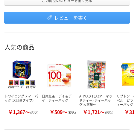
この商品のレビューを全て見る
レビューを書く
人気の商品
トワイニング ティーバ
日東紅茶 デイ＆デ
AHMAD TEA（アーマッ
リプトン 
ッグ（大容量タイプ）
イ ティーバッグ
ドティー） ティーバッ
ベル ピラ
グ 大容量…
ィーバッグ
￥1,367～
￥509～
￥1,721～
￥3
（税込）
（税込）
（税込）