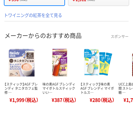
トワイニングの紅茶を全て見る
メーカーからのおすすめ商品
スポンサー
【スティック】AGF ブレ
味の素AGF ブレンディ
【スティック】味の素
UCC上島
ンディ タニタカフェ監
マイボトルスティック
AGF ブレンディ マイボ
間 ストレ
修 …
いい…
トルス…
糖 …
¥1,999（税込）
¥387（税込）
¥280（税込）
¥1,