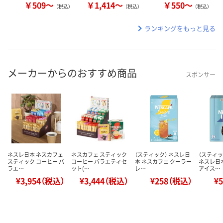
￥509～
￥1,414～
￥550～
（税込）
（税込）
（税込）
ランキングをもっと見る
メーカーからのおすすめ商品
スポンサー
ネスレ日本 ネスカフェ
ネスカフェ スティック
（スティック） ネスレ日
（スティ
スティック コーヒー バ
コーヒー バラエティセ
本 ネスカフェ クーラー
ネスレ日
ラエ…
ット(…
レ…
アイス…
¥3,954（税込）
¥3,444（税込）
¥258（税込）
¥