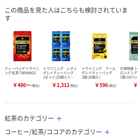
この商品を見た人はこちらも検討されていま
す
ティーバッグ トワイニ
トワイニング レディ
トワイニング アール
片岡物産 
ング 紅茶 TWININGS
グレイティーバッグ
グレイティーバッグ
ロンドンア
1セット（20個入×…
1個（20個入）
1個（10バ
￥486～
￥2,312
￥596
￥
（税込）
（税込）
（税込）
紅茶のカテゴリー
コーヒー/紅茶/ココアのカテゴリー