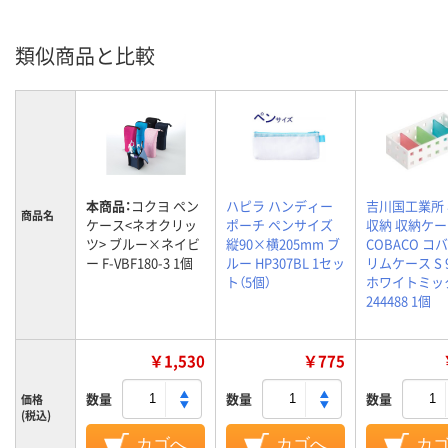
類似商品と比較
本商品：
コクヨ ペン
ハピラ ハンディー
吉川国工業所
商品名
ケース<ネオクリッ
ポーチ ペンサイズ
収納 収納ケ
ツ> ブルー×ネイビ
縦90×横205mm ブ
COBACO コ
ー F-VBF180-3 1個
ルー HP307BL 1セッ
リムケース S 9
ト（5個）
ホワイトミッ
244488 1個
￥1,530
￥775
数量
数量
数量
価格
(税込)
カゴへ
カゴへ
カ