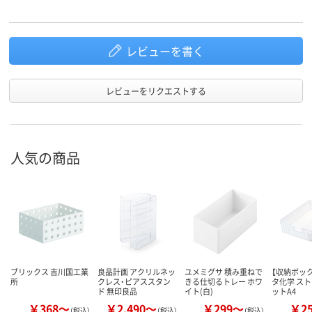
レビューを書く
レビューをリクエストする
人気の商品
ブリックス 吉川国工業
良品計画 アクリルネッ
ユメミグサ 積み重ねで
【収納ボック
所
クレス・ピアススタン
きる仕切るトレー ホワ
タ化学 ス
ド 無印良品
イト(白)
ットA4
￥368～
￥2,490～
￥299～
￥2
（税込）
（税込）
（税込）