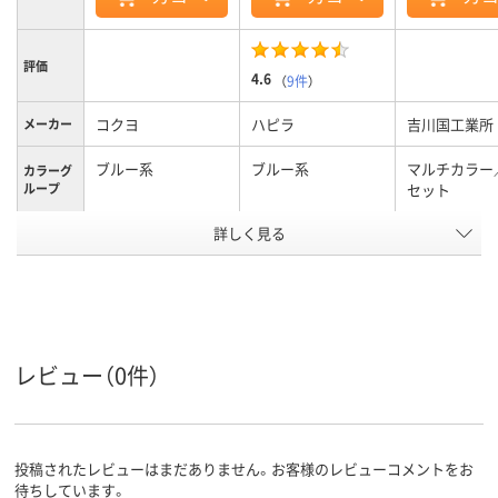
評価
4.6
（
9件
）
コクヨ
ハピラ
吉川国工業所
メーカー
ブルー系
ブルー系
マルチカラー
カラーグ
ループ
セット
詳しく見る
35g
15g
約 92g
質量
アスクル
商品環境
50
スコア
レビュー（0件）
投稿されたレビューはまだありません。お客様のレビューコメントをお
待ちしています。