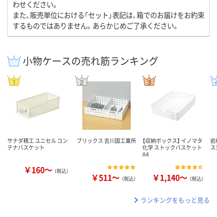
わせください。
また、販売単位における「セット」表記は、箱でのお届けをお約束
するものではありません。あらかじめご了承ください。
小物ケースの売れ筋ランキング
サナダ精工 ユニセル コン
ブリックス 吉川国工業所
【収納ボックス】 イノマタ
岩
テナバスケット
化学 ストックバスケット
ス
A4
￥160～
（税込）
￥511～
￥1,140～
（税込）
（税込）
ランキングをもっと見る