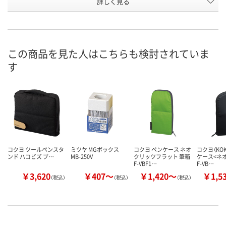
お申込番
詳しく見る
R528684
EP00080
R528683
号
入荷待ち
2点
4点
在庫
ご注文後、お届けに
この商品を見た人はこちらも検討されていま
ついてご連絡いたし
8月11日（火）
8月11日（火）
お届け日
す
ます
数量
数量
数量
カゴへ
カゴへ
カ
コクヨ ツールペンスタ
ミツヤ MGボックス
コクヨ ペンケース ネオ
コクヨ（KOK
ンド ハコビズ
ブ…
MB-250V
クリッツフラット 筆箱
ケース<ネ
F-VBF1…
F-VB…
￥3,620
￥407～
￥1,420～
￥1,5
（税込）
（税込）
（税込）