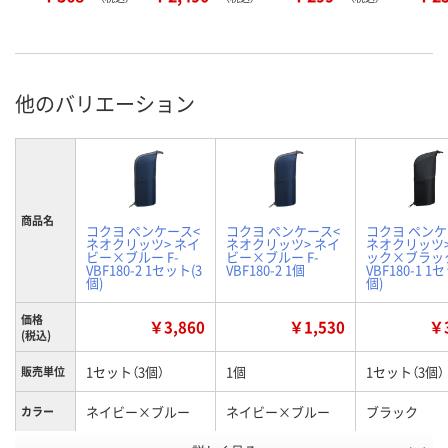
他のバリエーション
商品名
コクヨ ペンケース<
コクヨ ペンケース<
コクヨ ペンケ
ネオクリッツ> ネイ
ネオクリッツ> ネイ
ネオクリッツ>
ビー×ブルー F-
ビー×ブルー F-
ック×ブラック
VBF180-2 1セット(3
VBF180-2 1個
VBF180-1 1
個)
個)
価格
￥3,860
￥1,530
￥3
(税込)
1セット（3個）
1個
1セット（3個）
販売単位
ネイビー×ブルー
ネイビー×ブルー
ブラック
カラー