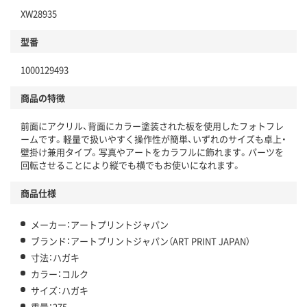
XW28935
型番
1000129493
商品の特徴
前面にアクリル、背面にカラー塗装された板を使用したフォトフレ
ームです。軽量で扱いやすく操作性が簡単、いずれのサイズも卓上・
壁掛け兼用タイプ。写真やアートをカラフルに飾れます。パーツを
回転させることにより縦でも横でもお使いになれます。
商品仕様
メーカー：アートプリントジャパン
ブランド：アートプリントジャパン（ART PRINT JAPAN）
寸法：ハガキ
カラー：コルク
サイズ：ハガキ
重量：275