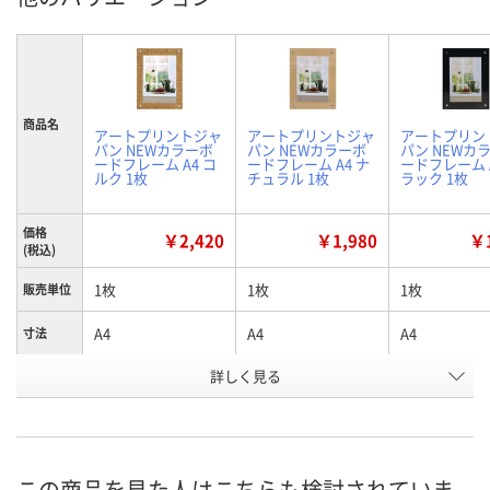
商品名
アートプリントジャ
アートプリントジャ
アートプリン
パン NEWカラーボ
パン NEWカラーボ
パン NEWカ
ードフレーム A4 コ
ードフレーム A4 ナ
ードフレーム A
ルク 1枚
チュラル 1枚
ラック 1枚
価格
￥2,420
￥1,980
￥1
(税込)
1枚
1枚
1枚
販売単位
A4
A4
A4
寸法
詳しく見る
コルク
ナチュラル
ブラック
カラー
お申込番
XW28939
XW28943
XW28947
号
あり
8点
あり
在庫
この商品を見た人はこちらも検討されていま