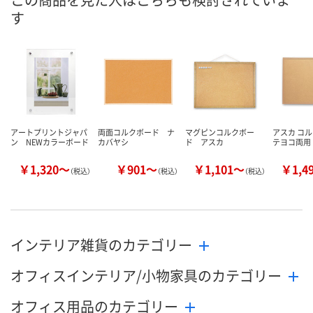
す
8月9日（日）
8月9日（日）
8月9日（日）
お届け日
数量
数量
数量
カゴへ
カゴへ
カ
アートプリントジャパ
両面コルクボード ナ
マグピンコルクボー
アスカ コル
ン NEWカラーボード
カバヤシ
ド アスカ
テヨコ両用
￥1,320～
￥901～
￥1,101～
￥1,4
（税込）
（税込）
（税込）
インテリア雑貨のカテゴリー
オフィスインテリア/小物家具のカテゴリー
オフィス用品のカテゴリー