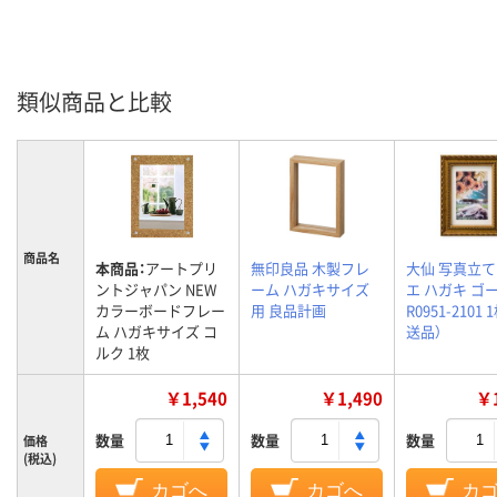
類似商品と比較
商品名
本商品：
アートプリ
無印良品 木製フレ
大仙 写真立て
ントジャパン NEW
ーム ハガキサイズ
エ ハガキ ゴ
カラーボードフレー
用 良品計画
R0951-2101 
ム ハガキサイズ コ
送品）
ルク 1枚
￥1,540
￥1,490
￥1
数量
数量
数量
価格
(税込)
カゴへ
カゴへ
カ