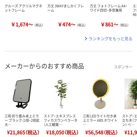
クルーズ アクリルマグネ
万丈 3WAYましかくフレ
万丈 フォトフレーム A4・
エ
ットフレーム
ーム
ワイド四切・多窓兼用
フ
4
￥1,674～
￥474～
￥861～
（税込）
（税込）
（税込）
ランキングをもっと見る
メーカーからのおすすめ商品
スポンサー
三和 折り畳み卓上ミラ
ストア・エキスプレス
三和 LEDライト付き卓
ストア・
ー ブラック (1倍・2倍拡
フィカスウンベラータ
上ミラー ABS ホワイト
立ち木（
大…
（人工観葉…
…
ン） ベ…
¥21,865（税込）
¥18,050（税込）
¥56,548（税込）
¥11,