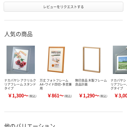
レビューをリクエストする
人気の商品
ナカバヤシ アクリルク
万丈 フォトフレーム
無印良品 木製フレーム
ナカバヤシ
リアフレーム スタンド
A4・ワイド四切・多窓兼
良品計画
リアフレー
タイプ
用
グタイプ
￥1,300～
￥861～
￥1,290～
￥3,0
（税込）
（税込）
（税込）
他のバリエーション