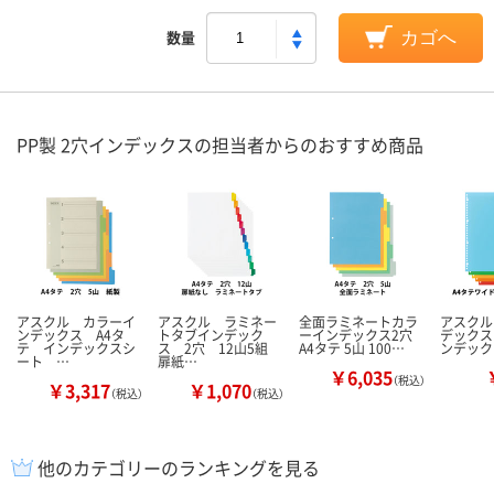
数量
カゴへ
PP製 2穴インデックスの担当者からのおすすめ商品
アスクル カラーイ
アスクル ラミネー
全面ラミネートカラ
アスクル
ンデックス A4タ
トタブインデック
ーインデックス2穴
デックス 
テ インデックスシ
ス 2穴 12山5組
A4タテ 5山 100…
ンデック
ート …
扉紙…
￥6,035
（税込）
￥3,317
￥1,070
（税込）
（税込）
他のカテゴリーのランキングを見る