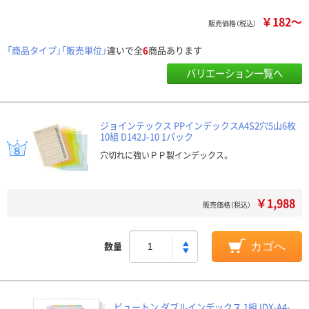
￥182～
販売価格（税込）
「商品タイプ」「販売単位」
違いで全
6
商品あります
バリエーション一覧へ
ジョインテックス PPインデックスA4S2穴5山6枚
10組 D142J-10 1パック
穴切れに強いＰＰ製インデックス。
￥1,988
販売価格（税込）
数量
カゴへ
ビュートン ダブルインデックス 1組 IDX-A4-