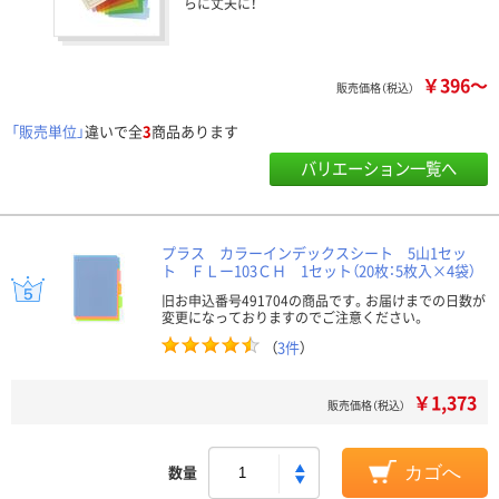
らに丈夫に！
￥396～
販売価格（税込）
「販売単位」
違いで全
3
商品あります
バリエーション一覧へ
プラス カラーインデックスシート 5山1セッ
ト ＦＬー103ＣＨ 1セット（20枚：5枚入×4袋）
旧お申込番号491704の商品です。お届けまでの日数が
変更になっておりますのでご注意ください。
（
3件
）
￥1,373
販売価格（税込）
数量
カゴへ