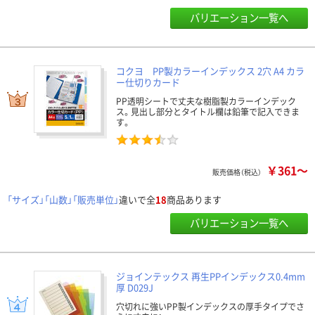
バリエーション一覧へ
コクヨ PP製カラーインデックス 2穴 A4 カラ
ー仕切りカード
PP透明シートで丈夫な樹脂製カラーインデック
ス。見出し部分とタイトル欄は鉛筆で記入できま
す。
￥361～
販売価格（税込）
「サイズ」「山数」「販売単位」
違いで全
18
商品あります
バリエーション一覧へ
ジョインテックス 再生PPインデックス0.4mm
厚 D029J
穴切れに強いPP製インデックスの厚手タイプでさ