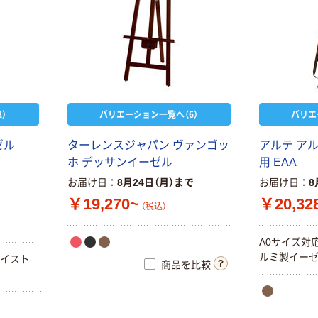
）
バリエーション一覧へ（6）
バリエ
ゼル
ターレンスジャパン ヴァンゴッ
アルテ ア
ホ デッサンイーゼル
用 EAA
お届け日
8月24日（月）まで
お届け日
8
￥19,270~
￥20,32
（税込）
A0サイズ対
ルミ製イーゼ
テイスト
商品を比較