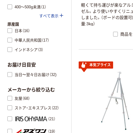
軽くて持ち運びが楽なアル
400～500g未満（1）
ゼル。より使いやすくリニ
すべて表示
しました。（ボードの設置可
量:3kg）
原産国
日本（16）
商品を
中華人民共和国（17）
インドネシア（3）
お届け日目安
本気プライス
当日〜翌々日お届け（32)
メーカーから絞り込む
友屋（68）
ストア・エキスプレス（22）
（21）
（19）