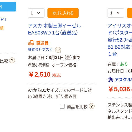
）
カゴに入れる
PT
アスカ 木製三脚イーゼル
アイリスオ
実績
EAS03WD 1台（直送品）
ド（ポスター
奥行52.9×高
直送品
B1 B2対応
株式会社アスカ
１台
お届け日
8月21日（金）まで
比較
在庫
あり
オープン価格
希望小売価格
お届け日
8
￥2,510
（税込）
アスクル
￥5,036
A4からB1サイズまでのボードに対
応（縦置き時）。折り畳み可
ステンレス
商品を比較
ネルスタンド
納出来ます。