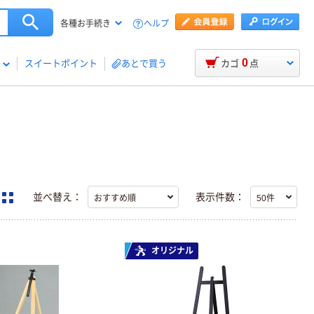
ヘルプ
各種お手続き
0
スイートポイント
あとで買う
カゴ
点
並べ替え：
表示件数：
オリジナル