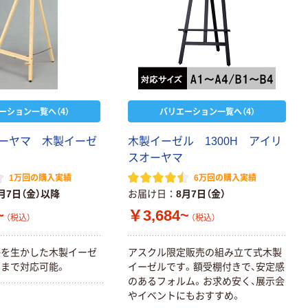
ーション一覧へ（4）
バリエーション一覧へ（4）
ーヤマ 木製イーゼ
木製イーゼル 1300H アイリ
スオーヤマ
1万回の購入実績
6万回の購入実績
月7日（金）以降
お届け日
8月7日（金）
~
￥3,684~
（税込）
（税込）
感を生かした木製イーゼ
アスクル限定販売の組み立て式木製
ズまで対応可能。
イーゼルです。額受棚付きで、安定感
のあるフォルム。お求め安く、展示会
やイベントにもおすすめ。