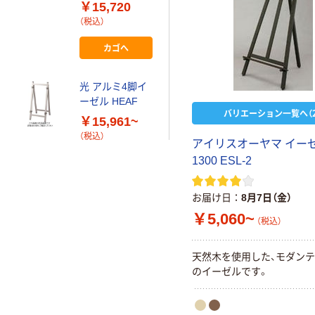
30152*** 1ケー
￥15,720
ス(1個)（直送品）
（税込）
カゴへ
光 アルミ4脚イ
ーゼル HEAF
バリエーション一覧へ（2
￥15,961~
（税込）
アイリスオーヤマ イー
1300 ESL-2
お届け日
8月7日（金）
￥5,060~
（税込）
天然木を使用した、モダン
のイーゼルです。