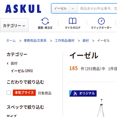
イーゼル
カテゴリー
履歴・再注文
マイカタログ
クイックオーダー
ホーム
事務用品/文房具
工作用品/画材
画材
イーゼル
イーゼル
カテゴリー
画材
185
件（293商品）中
1件
イーゼル（293）
こだわりで絞り込む
本気プライス
対象商品
オリジナル
スペックで絞り込む
サイズ