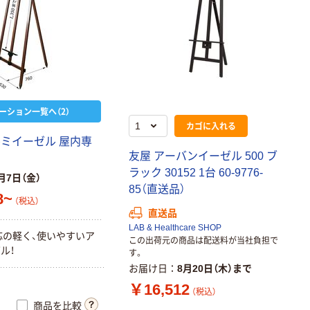
ーション一覧へ（2）
カゴに入れる
ルミイーゼル 屋内専
友屋 アーバンイーゼル 500 ブ
ラック 30152 1台 60-9776-
月7日（金）
85（直送品）
8~
（税込）
直送品
LAB & Healthcare SHOP
応の軽く、使いやすいア
この出荷元の商品は配送料が当社負担で
ル！
す。
お届け日
8月20日（木）まで
￥16,512
（税込）
商品を比較