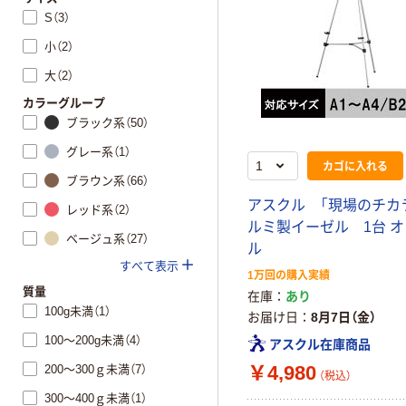
S（3）
小（2）
大（2）
カラーグループ
ブラック系（50）
グレー系（1）
カゴに入れる
ブラウン系（66）
アスクル 「現場のチカ
レッド系（2）
ルミ製イーゼル 1台 
ベージュ系（27）
ル
すべて表示
1万回の購入実績
質量
在庫
あり
100g未満（1）
お届け日
8月7日（金）
100～200g未満（4）
アスクル在庫商品
￥4,980
200～300ｇ未満（7）
（税込）
300～400ｇ未満（1）