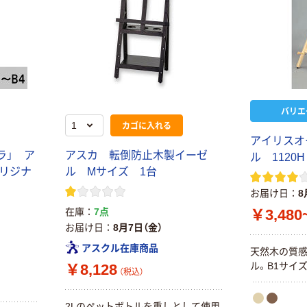
バリエ
カゴに入れる
アイリスオ
ラ」 ア
アスカ 転倒防止木製イーゼ
ル 1120H
オリジナ
ル Mサイズ 1台
お届け日
8
￥3,480
在庫
7点
お届け日
8月7日（金）
アスクル在庫商品
天然木の質
ル。B1サイ
￥8,128
（税込）
2Lのペットボトルを重しとして使用