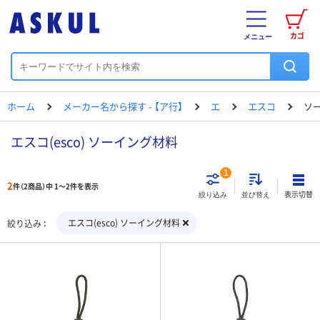
カゴ
メニュー
ホーム
メーカー名から探す - 【ア行】
エ
エスコ
ソ
エスコ(esco) ソーイング材料
1
2
件（2商品）中 1～2件を表示
表示切替
絞り込み
並び替え
エスコ(esco) ソーイング材料
絞り込み