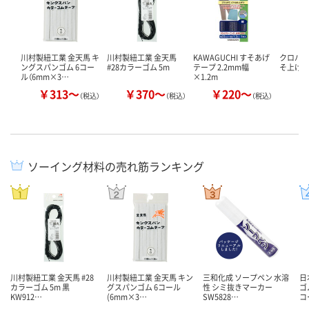
川村製紐工業 金天馬 キ
川村製紐工業 金天馬
KAWAGUCHI すそあげ
クロバー（
ングスパンゴム 6コー
#28カラーゴム 5m
テープ 2.2mm幅
そ上げ
ル（6mm×3…
×1.2m
￥313～
￥370～
￥220～
￥
（税込）
（税込）
（税込）
ソーイング材料の売れ筋ランキング
川村製紐工業 金天馬 #28
川村製紐工業 金天馬 キン
三和化成 ソープペン 水溶
日
カラーゴム 5m 黒
グスパンゴム 6コール
性 シミ抜きマーカー
ゴ
KW912…
(6mm×3…
SW5828…
コ