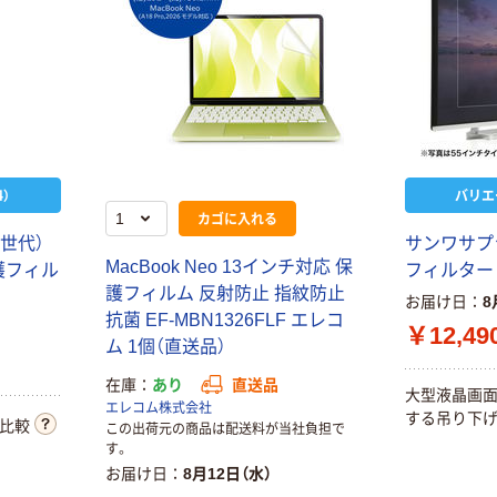
）
バリエ
カゴに入れる
2世代）
サンワサプ
MacBook Neo 13インチ対応 保
護フィル
フィルター 
護フィルム 反射防止 指紋防止
お届け日
8
抗菌 EF-MBN1326FLF エレコ
メディアフュー
￥12,49
ム 1個（直送品）
チャー 液晶保護
フィルム 反射防
在庫
あり
直送品
大型液晶画面
止 22インチ
￥4,686
エレコム株式会社
（税込）
する吊り下げ
free-mat-22 1枚
比較
この出荷元の商品は配送料が当社負担で
69-2906-85（直
す。
カゴへ
送品）
お届け日
8月12日（水）