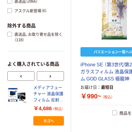
直送品（2866）
アスクル新登場（6）
除外する商品
直送品、お取り寄せ品を除く
（118）
バリエーション一覧へ（4
よく購入されている商品
iPhone SE （第3世代/第
ガラスフィルム 液晶保
ム GOD GLASS 極龍神
お届け日
最短日
メディアフュー
ナカバヤシ
チャー 液晶保護
Surface Laptop
￥990~
（税込）
ス
フィルム 反射防
13インチ ディス
止 22インチ
プレイ保護フィ
￥4,686
￥2,728
（税込）
（税込）
free-mat-22 1枚
ルム 反射防止
商品を
69-2906-85（直
TBF-
カゴへ
カゴへ
送品）
SFL251FLGBC
1枚