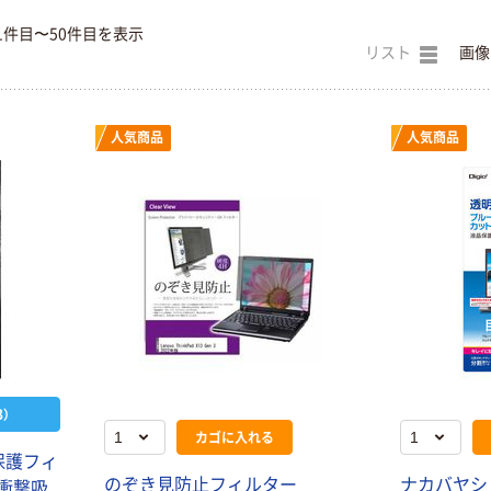
1件目〜50件目を表示
リスト
画像
人気商品
人気商品
）
カゴに入れる
保護フィ
のぞき見防止フィルター
ナカバヤシ
/衝撃吸