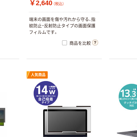
￥2,640
（税込）
人気商品
のぞき見防止フ
端末の画面を傷や汚れから守る、指
ィルター フィリ
紋防止・反射防止タイプの画面保護
ップス
フィルムです。
252B9/11 25イ
￥12,848
ンチ private-
商品を比較
（税込）
moni-
k0001261705 1
カゴへ
枚（直送品）
人気商品
人気商品
のぞき見防止フ
ィルター Let’s
note FV1 CFー
FV1 14 private-
￥5,808
（税込）
pc-moni-
k0001437561 1
カゴへ
枚（直送品）
ナカバヤシ