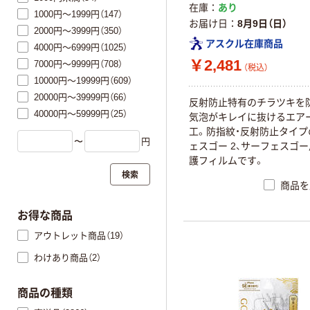
在庫
あり
1000円～1999円（147）
お届け日
8月9日（日）
2000円～3999円（350）
アスクル在庫商品
4000円～6999円（1025）
￥2,481
7000円～9999円（708）
（税込）
10000円～19999円（609）
20000円～39999円（66）
反射防止特有のチラツキを
40000円～59999円（25）
気泡がキレイに抜けるエア
工。防指紋・反射防止タイプ
〜
円
ェスゴー 2、サーフェスゴ
護フィルムです。
検索
商品を
お得な商品
アウトレット商品（19）
わけあり商品（2）
商品の種類