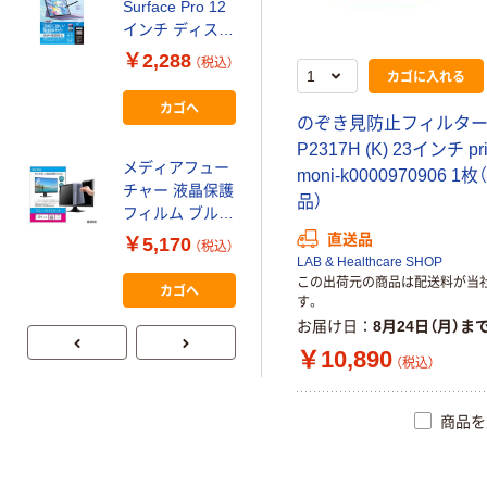
Surface Pro 12
インチ ディスプ
レイ保護フィル
￥2,288
（税込）
カゴに入れる
ム/光沢・指紋防
止 TBF-
カゴへ
SFP25FLS 1枚
のぞき見防止フィルター D
P2317H (K) 23インチ pri
メディアフュー
moni-k0000970906 1
チャー 液晶保護
品）
フィルム ブルー
ライトカット 反
直送品
￥5,170
（税込）
射防止 24インチ
LAB & Healthcare SHOP
free-blc-24 1枚
この出荷元の商品は配送料が当
カゴへ
す。
69-2906-19（直
お届け日
8月24日（月）ま
送品）
￥10,890
（税込）
商品を