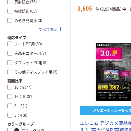
反射防止（75）
2,605
件（2,984商品）中
指紋防止（65）
のぞき見防止（3）
すべて表示
適応タイプ
ノートPC用（30）
液晶モニター用（7）
タブレットPC用（3）
その他ディスプレイ用（3）
画面比率
16：9（77）
16：10（31）
3：2（1）
バリエーション一覧へ（3
5：4（9）
エレコム デジカメ液晶
カラーグループ
ルム /高光沢/AR/高精細
ブラック系（2）