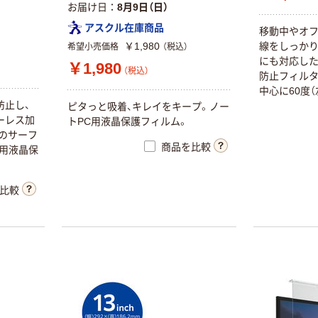
お届け日
8月9日（日）
アスクル在庫商品
移動中やオ
￥1,980
線をしっかり
希望小売価格
（税込）
にも対応した
￥1,980
（税込）
防止フィルタ
中心に60度
防止し、
からは画面が
ピタっと吸着、キレイをキープ。ノー
ーレス加
パソコン画
トPC用液晶保護フィルム。
のサーフ
ません。無機
商品を比較
ー用液晶保
菌の繁殖を抑
面を保ちます
協議会）は、
比較
加工製品に
ールを整備し
た製品にSI
ます。