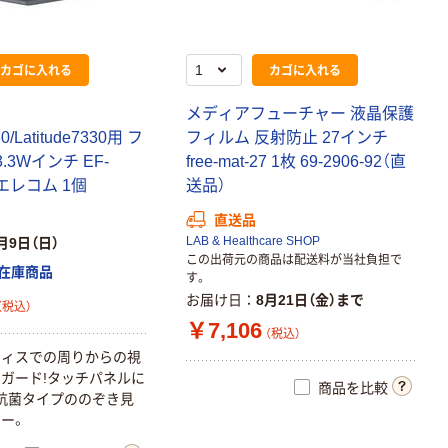
カゴに入れる
カゴに入れる
メディアフューチャー 液晶保護
30/Latitude7330用 フ
フィルム 反射防止 27インチ
.3Wインチ EF-
free-mat-27 1枚 69-2906-92（直
 エレコム 1個
送品）
直送品
LAB & Healthcare SHOP
月9日（日）
この出荷元の商品は配送料が当社負担で
在庫商品
す。
お届け日
8月21日（金）まで
（税込）
￥7,106
（税込）
フィスでの周りからの視
ガード!タッチパネルに
商品を比較
抗菌タイプののぞき見
ー。