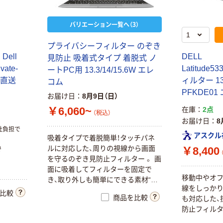
Surface Pro 12
インチ ディスプ
バリエーション一覧へ（3）
レイ保護フィル
￥2,288
（税込）
ム/光沢・指紋防
止 TBF-
プライバシーフィルター のぞき
カゴへ
SFP25FLS 1枚
ell
DELL
見防止 吸着式タイプ 着脱式 ノ
vate-
Latitude53
ートPC用 13.3/14/15.6W エレ
メディアフュー
枚（直送
ィルター 13
コム
チャー 液晶保護
PFKDE01
お届け日
8月9日（日）
フィルム ブルー
ライトカット 反
￥6,060~
在庫
2点
￥5,170
（税込）
（税込）
射防止 24インチ
お届け日
8
free-blc-24 1枚
社負担で
カゴへ
アスクル
吸着タイプで着脱簡単！タッチパネ
69-2906-19（直
ルに対応した、周りの視線から画面
￥8,400
で
送品）
を守るのぞき見防止フィルター 。 画
面に吸着してフィルターを固定で
移動中やオ
き、取り外しも簡単にできる素材“ナ
線をしっかり
ノサクション”を採用しています。
比較
商品を比較
も対応した、
金属やマグネット、粘着素材を使用
防止フィルタ
していないので、端末に影響なくお
使いいただける安心仕様です。