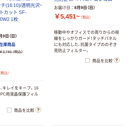
チ(16:10)/透明光沢・
お届け日
8月9日（日）
カット SF-
￥5,451~
（税込）
0W2 1枚
移動中やオフィスでの周りからの視
月9日（日）
線をしっかりガード！タッチパネル
にも対応した、抗菌タイプののぞき
在庫商品
見防止フィルター。
￥3,740
（税込）
商品を比較
（税込）
、キレイをキープ。16
PC用液晶保護フィル
商品を比較