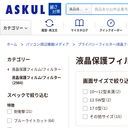
...
液晶保
カテゴリー
履歴・再注文
マイカタログ
クイックオーダー
ホーム
パソコン/周辺機器/メディア
プライバシーフィルター/液晶フ
液晶保護フィ
カテゴリー
液晶保護フィルム/フィルター
液晶保護フィルム/フィルター
画面サイズで絞り
（2984）
10～12型未満（2）
スペックで絞り込む
12.5W型（2）
特徴
17.0型（1）
耐衝撃（21）
その他サイズ（15）
ブルーライトカット（64）