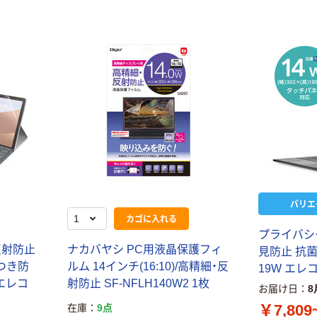
バリエ
カゴに入れる
プライバシ
 反射防止
ナカバヤシ PC用液晶保護フィ
見防止 抗菌 
つき防
ルム 14インチ(16:10)/高精細・反
19W エレ
 エレコ
射防止 SF-NFLH140W2 1枚
お届け日
8
￥7,809
在庫
9点