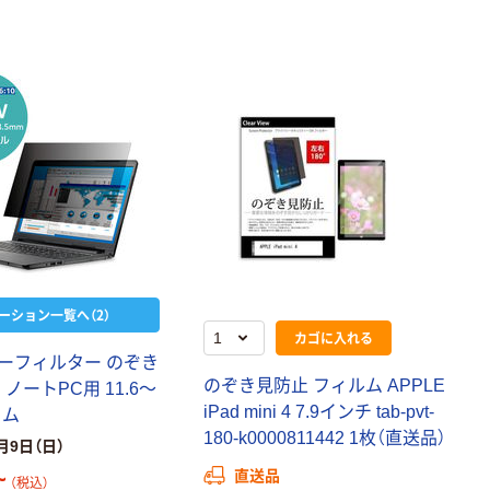
ーション一覧へ（2）
カゴに入れる
ーフィルター のぞき
のぞき見防止 フィルム APPLE
ノートPC用 11.6～
iPad mini 4 7.9インチ tab-pvt-
コム
180-k0000811442 1枚（直送品）
月9日（日）
~
直送品
（税込）