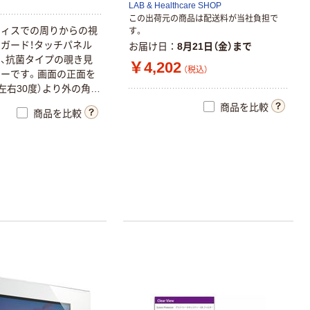
LAB & Healthcare SHOP
この出荷元の商品は配送料が当社負担で
フィスでの周りからの視
す。
ガード！タッチパネル
お届け日
8月21日（金）まで
、抗菌タイプの覗き見
￥4,202
（税込）
ーです。画面の正面を
（左右30度）より外の角度
まっ黒に見えるので、
商品を比較
商品を比較
面を見られる心配があり
系銀抗菌加工により、雑
え、いつでも清潔な画
。SIAA（抗菌製品技術
抗菌・防カビ・抗ウイルス
関する品質や安全性のル
、そのルールに適合し
AAマーク表示を認めてい