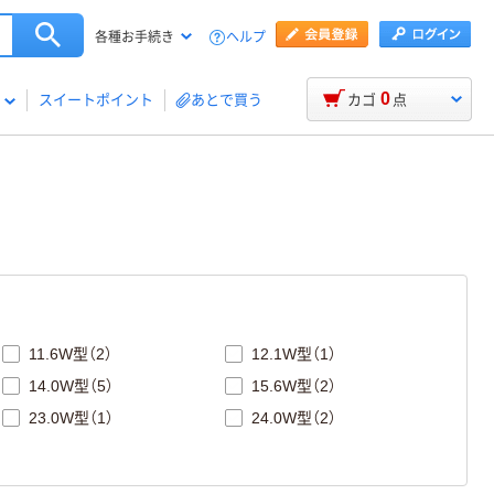
ヘルプ
各種お手続き
0
スイートポイント
あとで買う
カゴ
点
11.6W型（2）
12.1W型（1）
14.0W型（5）
15.6W型（2）
23.0W型（1）
24.0W型（2）