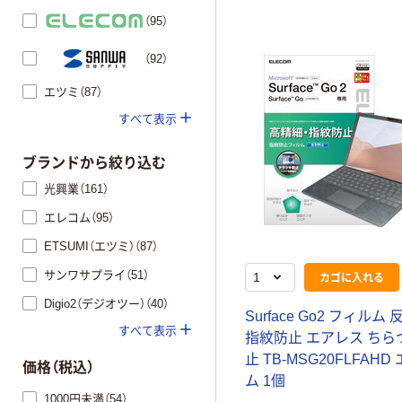
（95）
（92）
エツミ（87）
すべて表示
ブランドから絞り込む
光興業（161）
エレコム（95）
ETSUMI（エツミ）（87）
サンワサプライ（51）
カゴに入れる
Digio2（デジオツー）（40）
Surface Go2 フィルム
すべて表示
指紋防止 エアレス ちら
止 TB-MSG20FLFAHD
価格（税込）
ム 1個
1000円未満（54）