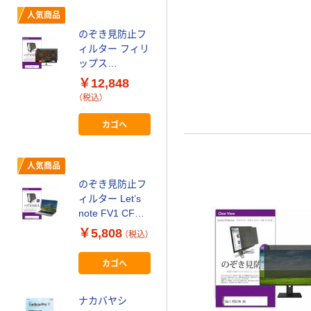
メディアフュー
人気商品
チャー 液晶保護
のぞき見防止フ
フィルム ブルー
ィルター フィリ
ライトカット 反
￥4,840
ップス
（税込）
射防止 19 (スク
252B9/11 25イ
￥12,848
エア) インチ
カゴへ
ンチ private-
（税込）
free-blc-
moni-
19square 1枚
k0001261705 1
カゴへ
（直送品）
枚（直送品）
人気商品
のぞき見防止フ
ィルター Let’s
note FV1 CFー
FV1 14 private-
￥5,808
（税込）
pc-moni-
k0001437561 1
カゴへ
枚（直送品）
ナカバヤシ