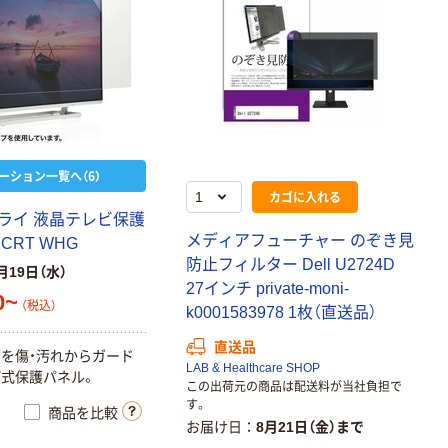
ーション一覧へ（6）
カゴに入れる
ライ 液晶テレビ保護
メディアフューチャー のぞき見
CRT WHG
防止フィルター Dell U2724D
月19日（水）
27インチ private-moni-
0~
（税込）
k0001583978 1枚（直送品）
直送品
を傷・汚れからガード
LAB & Healthcare SHOP
式保護パネル。
この出荷元の商品は配送料が当社負担で
す。
商品を比較
お届け日
8月21日（金）まで