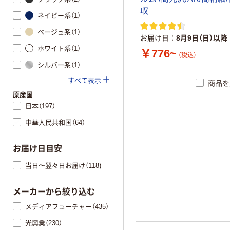
収
ネイビー系（1）
ベージュ系（1）
お届け日
8月9日（日）以降
ホワイト系（1）
￥776~
（税込）
シルバー系（1）
すべて表示
商品を
原産国
日本（197）
中華人民共和国（64）
お届け日目安
当日〜翌々日お届け（118)
メーカーから絞り込む
メディアフューチャー（435）
光興業（230）