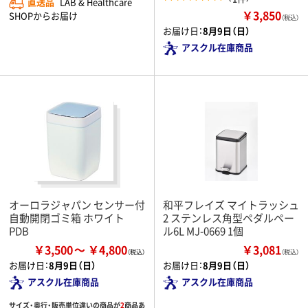
直送品
LAB & Healthcare
￥3,850
SHOPからお届け
（税込）
お届け日：
8月9日（日）
アスクル在庫商品
オーロラジャパン センサー付
和平フレイズ マイトラッシュ
自動開閉ゴミ箱 ホワイト
2 ステンレス角型ペダルペー
PDB
ル6L MJ-0669 1個
￥3,500
￥4,800
￥3,081
（税込）
お届け日：
8月9日（日）
お届け日：
8月9日（日）
アスクル在庫商品
アスクル在庫商品
サイズ・奥行・販売単位違いの商品が
2
商品あ