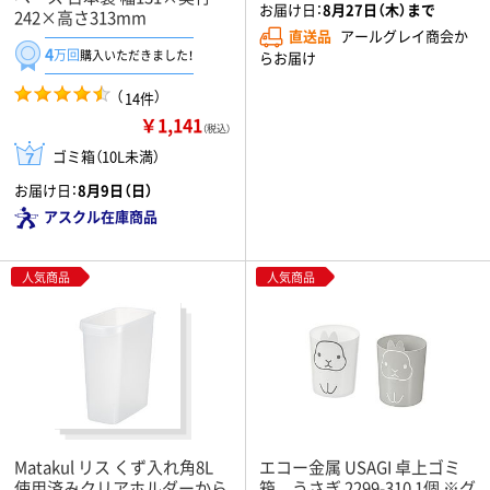
お届け日：
8月27日（木）まで
242×高さ313mm
直送品
アールグレイ商会か
4
万回
購入いただきました！
らお届け
（
）
14件
￥1,141
（税込）
ゴミ箱（10L未満）
お届け日：
8月9日（日）
アスクル在庫商品
人気商品
人気商品
Matakul リス くず入れ角8L
エコー金属 USAGI 卓上ゴミ
使用済みクリアホルダーから
箱 うさぎ 2299-310 1個 ※グ