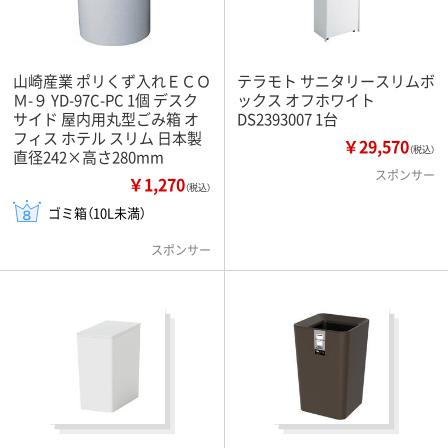
山崎産業 ポリくず入れＥＣＯ
テラモト サニタリースリムボ
Ｍ-９ YD-97C-PC 1個 デスク
ックス オフホワイト
サイド 屋内用丸型ごみ箱 オ
DS2393007 1台
フィス ホテル スリム 日本製
￥29,570
（税込）
直径242×高さ280mm
スポンサー
￥1,270
（税込）
ゴミ箱（10L未満）
スポンサー