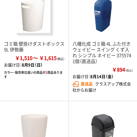
ゴミ箱 壁掛けダストボックス
八幡化成 ゴミ箱 4L ふた付き
9L 伊勢藤
ウェイビー スイング くず入
れ シンプル ネイビー 375574
￥1,510
￥1,615
1個（直送品）
お届け日：
8月9日（日）
￥894
（税込）
カラー・販売単位違いの商品が
2
商品ありま
お届け日：
8月14日（金）
す
直送品
クラスアップ株式会
社からお届け