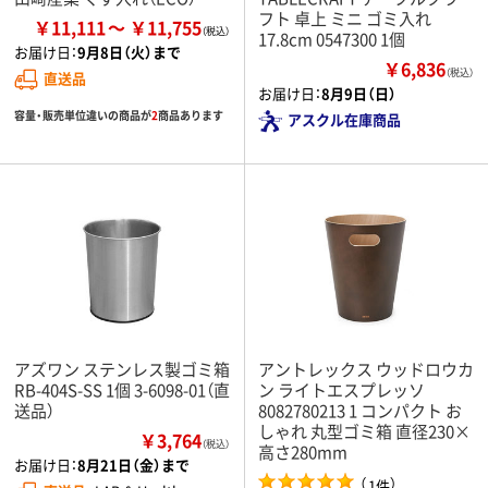
フト 卓上 ミニ ゴミ入れ
￥11,111
￥11,755
17.8cm 0547300 1個
お届け日：
9月8日（火）まで
￥6,836
（税込）
直送品
お届け日：
8月9日（日）
容量・販売単位違いの商品が
2
商品あります
アスクル在庫商品
アズワン ステンレス製ゴミ箱
アントレックス ウッドロウカ
RB-404S-SS 1個 3-6098-01（直
ン ライトエスプレッソ
送品）
8082780213 1 コンパクト お
しゃれ 丸型ゴミ箱 直径230×
￥3,764
（税込）
高さ280mm
お届け日：
8月21日（金）まで
（
）
1件