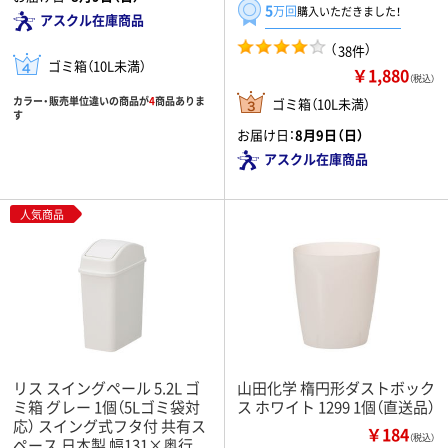
5
万回
購入いただきました！
アスクル在庫商品
（
）
38件
ゴミ箱（10L未満）
￥1,880
（税込）
カラー・販売単位違いの商品が
4
商品ありま
ゴミ箱（10L未満）
す
お届け日：
8月9日（日）
アスクル在庫商品
人気商品
リス スイングペール 5.2L ゴ
山田化学 楕円形ダストボック
ミ箱 グレー 1個（5Lゴミ袋対
ス ホワイト 1299 1個（直送品）
応） スイング式フタ付 共有ス
￥184
（税込）
ペース 日本製 幅131×奥行