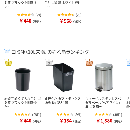
ミ箱 ブラック 1個 直径
7.5L ゴミ箱 ホワイト WH
2…
1…
(
29
)
(
20
)
￥440
￥968
（税込）
（税込）
ゴミ箱（10L未満）の売れ筋ランキング
岩崎工業 くず入れ 7.7L ゴ
山田化学 ダストボックス
ウィーゼル ステンレスペ
リ
ミ箱 ブラック 1個 直径
角型 No.333 1個
ダルペール（ヘアライン）
ミ
2…
5L ゴミ箱…
個
(
29件
)
(
3件
)
(
38件
)
￥440
￥184
￥1,880
（税込）
（税込）
（税込）