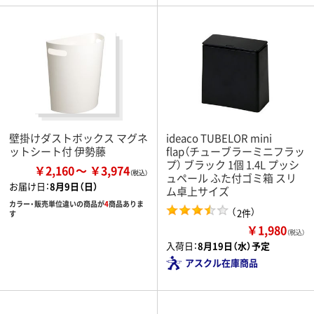
壁掛けダストボックス マグネ
ideaco TUBELOR mini
ットシート付 伊勢藤
flap（チューブラーミニフラッ
プ） ブラック 1個 1.4L プッシ
￥2,160
￥3,974
ュペール ふた付ゴミ箱 スリ
お届け日：
8月9日（日）
ム卓上サイズ
カラー・販売単位違いの商品が
4
商品ありま
（
）
2件
す
￥1,980
（税込）
入荷日：
8月19日（水）予定
アスクル在庫商品