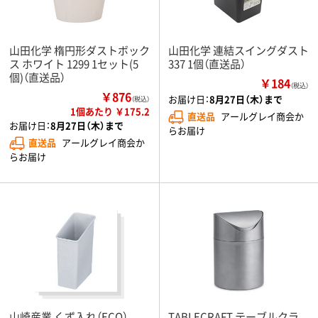
山田化学 楕円形ダストボック
山田化学 連結スイングダスト
ス ホワイト 1299 1セット(5
337 1個（直送品）
個)（直送品）
￥184
（税込）
￥876
お届け日：
8月27日（木）まで
（税込）
1個あたり ￥175.2
直送品
アールグレイ商会か
お届け日：
8月27日（木）まで
らお届け
直送品
アールグレイ商会か
らお届け
山崎産業 くず入れ（ECO）
TABLECRAFT テーブルクラ