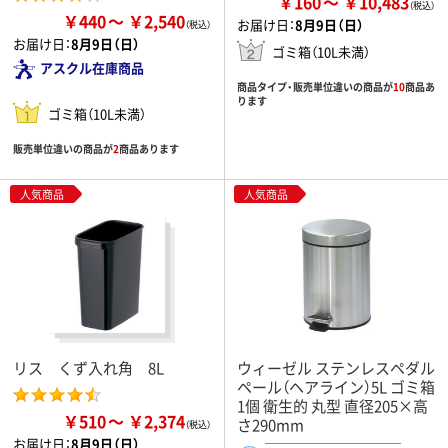
￥160
￥10,483
￥440
￥2,540
お届け日：
8月9日（日）
お届け日：
8月9日（日）
ゴミ箱（10L未満）
アスクル在庫商品
商品タイプ・販売単位違いの商品が
10
商品あ
ります
ゴミ箱（10L未満）
販売単位違いの商品が
2
商品あります
人気商品
人気商品
リス くず入れ角 8L
ウィーゼル ステンレスペダル
ペール（ヘアライン）5L ゴミ箱
1個 衛生的 丸型 直径205×高
￥510
￥2,374
さ290mm
お届け日：
8月9日（日）