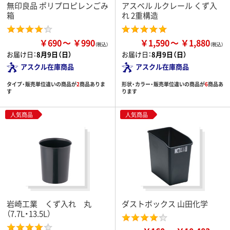
無印良品 ポリプロピレンごみ
アスベル ルクレール くず入
箱
れ 2重構造
￥690
￥990
￥1,590
￥1,880
お届け日：
8月9日（日）
お届け日：
8月9日（日）
アスクル在庫商品
アスクル在庫商品
タイプ・販売単位違いの商品が
2
商品ありま
形状・カラー・販売単位違いの商品が
6
商品あ
す
ります
人気商品
人気商品
岩崎工業 くず入れ 丸
ダストボックス 山田化学
（7.7L・13.5L）