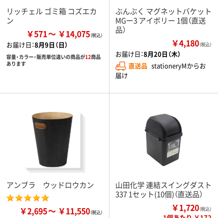
リッチェル ゴミ箱 コズエカ
ぶんぶく マグネットバケット
ン
MGー3 アイボリー 1個（直送
品）
￥571
￥14,075
￥4,180
お届け日：
8月9日（日）
（税込）
お届け日：
8月20日（木）
容量・カラー・販売単位違いの商品が
12
商品
あります
直送品
stationeryMからお
届け
アンブラ ウッドロウカン
山田化学 連結スイングダスト
337 1セット(10個)（直送品）
￥1,720
￥2,695
￥11,550
（税込）
1個あたり ￥172