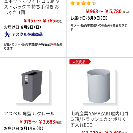
ュポット ホワイト ゴミ箱 ダ
ストボックス 持ち手付き お
￥968
￥5,780
しゃれ 1個
お届け日：
8月9日（日）
￥457
￥765
カラー・販売単位違いの商品が
9
商品ありま
お届け日：
8月9日（日）
す
アスクル在庫商品
容量・カラー・販売単位違いの商品が
4
商品あ
ります
人気商品
アスベル 角型 ルクレール
山崎産業 YAMAZAKI 屋内用ゴ
ミ箱/トラッシュカン ポリく
￥975
￥2,683
ず入れECO
お届け日：
8月14日（金）
￥1,270
￥2,480