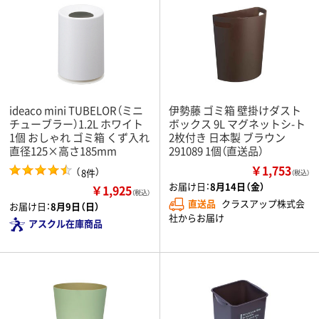
ideaco mini TUBELOR（ミニ
伊勢藤 ゴミ箱 壁掛けダスト
チューブラー）1.2L ホワイト
ボックス 9L マグネットシ-ト
1個 おしゃれ ゴミ箱 くず入れ
2枚付き 日本製 ブラウン
直径125×高さ185mm
291089 1個（直送品）
￥1,753
（
）
8件
（税込）
お届け日：
8月14日（金）
￥1,925
（税込）
直送品
クラスアップ株式会
お届け日：
8月9日（日）
社からお届け
アスクル在庫商品