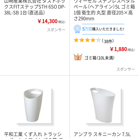
山崎産業株式会社 ダストボッ
ウィーゼル ステンレスペダル
クスFITステップSTH 6SO DP-
ペール（ヘアライン）5L ゴミ箱
38L-SB 1台（直送品）
1個 衛生的 丸型 直径205×高
さ290mm
￥14,300
（税込）
5
万回
購入いただきました！
スポンサー
（
）
38件
￥1,880
（税込）
ゴミ箱（10L未満）
スポンサー
平和工業 くず入れ トラッシ
アンブラ スキニーカン 7.5L