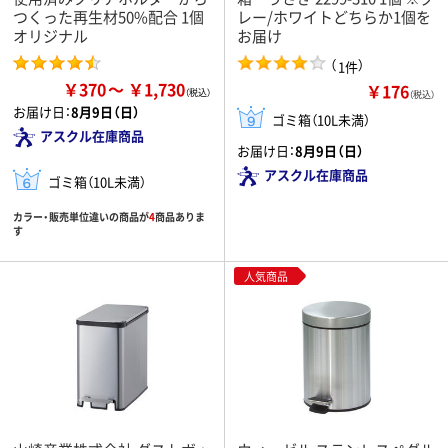
つくった再生材50%配合 1個
レー/ホワイトどちらか1個を
オリジナル
お届け
（
）
1件
￥370
￥1,730
￥176
（税込）
お届け日：
8月9日（日）
ゴミ箱（10L未満）
アスクル在庫商品
お届け日：
8月9日（日）
アスクル在庫商品
ゴミ箱（10L未満）
カラー・販売単位違いの商品が
4
商品ありま
す
人気商品