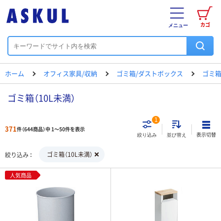
カゴ
メニュー
ホーム
オフィス家具/収納
ゴミ箱/ダストボックス
ゴミ箱
ゴミ箱（10L未満）
1
371
件（644商品）中 1～50件を表示
表示切替
絞り込み
並び替え
ゴミ箱（10L未満）
絞り込み
人気商品