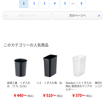
1
2
3
4
5
8
前のページへ
次のページへ
このカテゴリーの人気商品
岩崎工業 くず入れ
リス くず入れ角 8L
Matakul リス くず入れ
無印良品
丸 （7.7L・13.5L）
角8L 使用済みクリアホ
ンごみ
ルダー…
￥440～
￥510～
￥370～
￥
（税込）
（税込）
（税込）