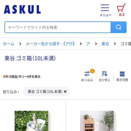
カゴ
メニュー
ホーム
メーカー名から探す - 【ア行】
ア
東谷
ゴミ箱
東谷 ゴミ箱（10L未満）
1
4
件（9商品）中 1～4件を表示
表示切替
絞り込み
並び替え
東谷 ゴミ箱（10L未満）
絞り込み