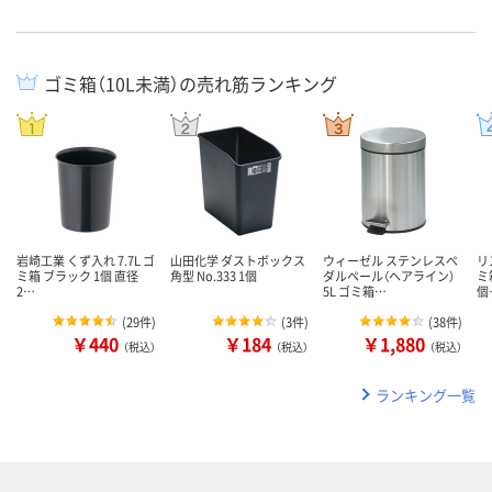
ゴミ箱（10L未満）の売れ筋ランキング
岩崎工業 くず入れ 7.7L ゴ
山田化学 ダストボックス
ウィーゼル ステンレスペ
リ
ミ箱 ブラック 1個 直径
角型 No.333 1個
ダルペール（ヘアライン）
ミ
2…
5L ゴミ箱…
個
(
29件
)
(
3件
)
(
38件
)
￥440
￥184
￥1,880
（税込）
（税込）
（税込）
ランキング一覧