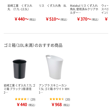
岩崎工業 くず入れ
リス くず入れ角 8L
Matakul リス くず入れ
ウィー
丸 （7.7L・13.5L）
角8L 使用済みクリアホ
スペダル
ルダー…
イン）
￥440～
￥510～
￥370～
￥1
（税込）
（税込）
（税込）
ゴミ箱（10L未満）のおすすめ商品
岩崎工業 くず入れ 7.7L ゴ
アンブラ スキニーカン
ミ箱 ブラック 1個 直径
7.5L ゴミ箱 ホワイト WH
2…
1…
(
29
)
(
20
)
￥440
￥968
（税込）
（税込）