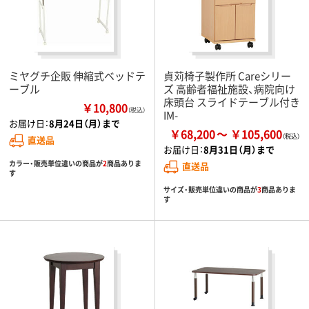
ミヤグチ企販 伸縮式ベッドテ
貞苅椅子製作所 Careシリー
ーブル
ズ 高齢者福祉施設、病院向け
床頭台 スライドテーブル付き
￥10,800
（税込）
IM-
お届け日：
8月24日（月）まで
￥68,200
￥105,600
直送品
お届け日：
8月31日（月）まで
カラー・販売単位違いの商品が
2
商品ありま
直送品
す
サイズ・販売単位違いの商品が
3
商品ありま
す