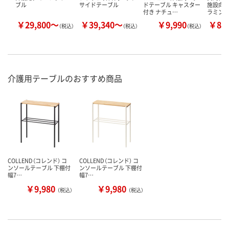
ブル
サイドテーブル
ドテーブル キャスター
施設向
付き ナチュ…
ラミンテ
￥29,800～
￥39,340～
￥9,990
￥83
（税込）
（税込）
（税込）
介護用テーブルのおすすめ商品
COLLEND（コレンド） コ
COLLEND（コレンド） コ
ンソールテーブル 下棚付
ンソールテーブル 下棚付
幅7…
幅7…
￥9,980
￥9,980
（税込）
（税込）