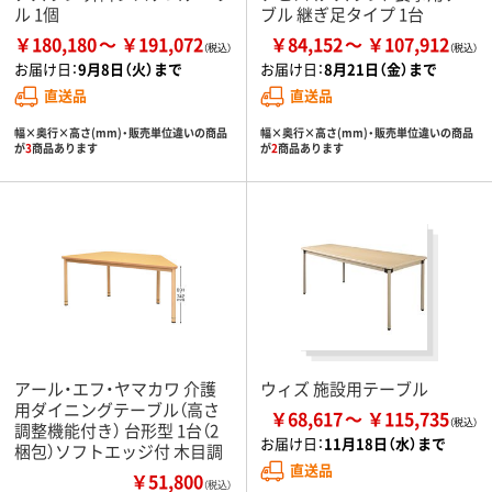
ル 1個
ブル 継ぎ足タイプ 1台
￥180,180
￥191,072
￥84,152
￥107,912
お届け日：
9月8日（火）まで
お届け日：
8月21日（金）まで
直送品
直送品
幅×奥行×高さ(mm)・販売単位違いの商品
幅×奥行×高さ(mm)・販売単位違いの商品
が
3
商品あります
が
2
商品あります
アール・エフ・ヤマカワ 介護
ウィズ 施設用テーブル
用ダイニングテーブル（高さ
￥68,617
￥115,735
調整機能付き） 台形型 1台（2
お届け日：
11月18日（水）まで
梱包）ソフトエッジ付 木目調
直送品
￥51,800
（税込）