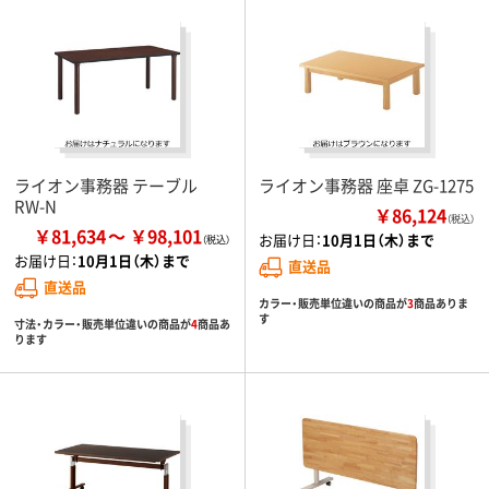
ライオン事務器 テーブル
ライオン事務器 座卓 ZG-1275
RW-N
￥86,124
（税込）
￥81,634
￥98,101
お届け日：
10月1日（木）まで
お届け日：
10月1日（木）まで
直送品
直送品
カラー・販売単位違いの商品が
3
商品ありま
す
寸法・カラー・販売単位違いの商品が
4
商品あ
ります