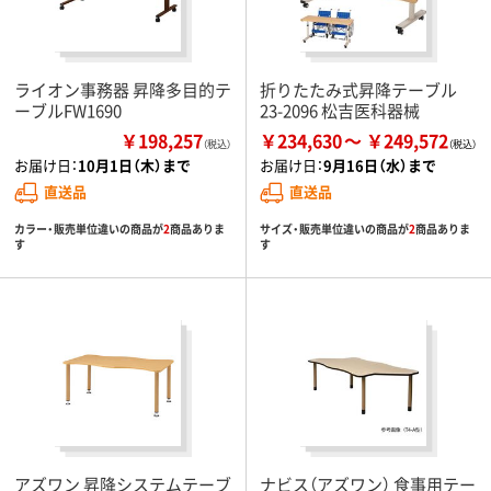
ライオン事務器 昇降多目的テ
折りたたみ式昇降テーブル
ーブルFW1690
23-2096 松吉医科器械
￥198,257
￥234,630
￥249,572
（税込）
お届け日：
10月1日（木）まで
お届け日：
9月16日（水）まで
直送品
直送品
カラー・販売単位違いの商品が
2
商品ありま
サイズ・販売単位違いの商品が
2
商品ありま
す
す
アズワン 昇降システムテーブ
ナビス（アズワン） 食事用テー