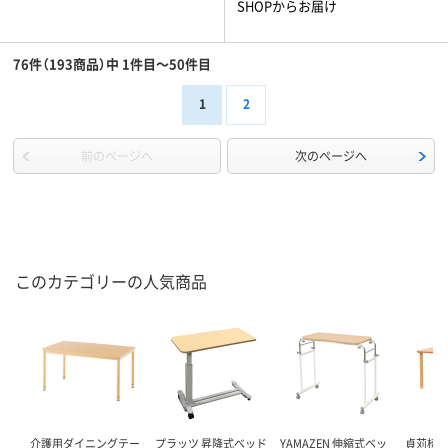
SHOPからお届け
76件（193商品）中 1件目～50件目
1
2
前のページへ
次のページへ
このカテゴリーの人気商品
介護用ダイニングテー
プラッツ 昇降式ベッド
YAMAZEN 伸縮式ベッ
貞苅椅子