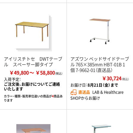
アイリスチトセ DWTテーブ
アズワン ベッドサイドテーブ
ル スペーサー脚タイプ
ル 765×385mm HBT-01B 1
個 7-9662-01（直送品）
￥49,800
￥58,800
￥30,724
入荷予定：
（税込）
ご注文後、お届けについてご連絡
お届け日：
8月21日（金）まで
いたします
直送品
LAB & Healthcare
カラー・種類・販売単位違いの商品が
4
商品あ
SHOPからお届け
ります