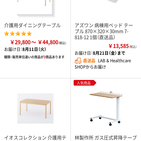
介護用ダイニングテーブル
アズワン 病棟用ベッド テー
ブル 870×320×30mm 7-
818-12 1個（直送品）
￥29,800
￥44,800
￥13,585
（税込）
お届け日：
8月11日（火）
お届け日：
8月21日（金）まで
種類・販売単位違いの商品が
3
商品あります
直送品
LAB & Healthcare
SHOPからお届け
人気商品
イオスコレクション 介護用テ
林製作所 ガス圧式昇降テーブ