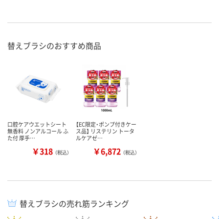
替えブラシのおすすめ商品
口腔ケアウエットシート
【EC限定・ポンプ付きケー
無香料 ノンアルコール ふ
ス品】 リステリン トータ
た付 厚手…
ルケアゼ…
￥318
￥6,872
（税込）
（税込）
替えブラシの売れ筋ランキング