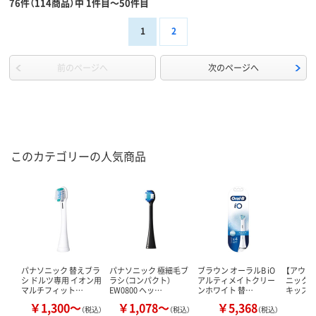
76件（114商品）中 1件目～50件目
1
2
前のページへ
次のページへ
このカテゴリーの人気商品
パナソニック 替えブラ
パナソニック 極細毛ブ
ブラウン オーラルB iO
【アウト
シ ドルツ専用 イオン用
ラシ（コンパクト）
アルティメイトクリー
ニック 
マルチフィット…
EW0800 ヘッ…
ンホワイト 替…
キッズ E
￥1,300～
￥1,078～
￥5,368
（税込）
（税込）
（税込）