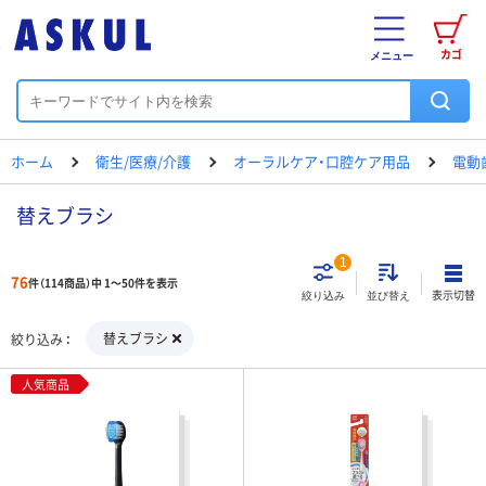
カゴ
メニュー
ホーム
衛生/医療/介護
オーラルケア・口腔ケア用品
電動
替えブラシ
1
76
件（114商品）中 1～50件を表示
表示切替
絞り込み
並び替え
替えブラシ
絞り込み
人気商品