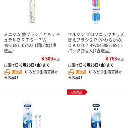
ミニマム 替ブラシこどもナチ
マルマン プロソニックキッズ
ュラルＢＲＴＳー７Ｗ
替えブラシ２Ｐ（やわらかめ）
4961691107422 1個(2本)（直
ＤＫ００７ 4970458821891 1
送品）
パック(2個入)（直送品）
￥509
￥763
（税込）
（税込）
お届け日：
8月28日（金）まで
お届け日：
8月28日（金）まで
直送品
いろどり生活百貨か
直送品
いろどり生活百貨か
らお届け
らお届け
人気商品