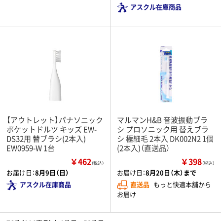
アスクル在庫商品
【アウトレット】パナソニック
マルマンH&B 音波振動ブラ
ポケットドルツ キッズ EW-
シ プロソニック用 替えブラ
DS32用 替ブラシ(2本入)
シ 極細毛 2本入 DK002N2 1個
EW0959-W 1台
(2本入)（直送品）
￥462
￥398
（税込）
（税込）
お届け日：
8月9日（日）
お届け日：
8月20日（木）まで
アスクル在庫商品
直送品
もっと快適本舗から
お届け