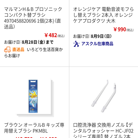
マルマンH＆B プロソニック
オレンジケア 電動音波モフら
コンパクト替ブラシ
し替えブラシ 2本入 オレンジ
4970458820696 1個(2本)（直
ケアプロダクツ 大木
送品）
￥990
（税込）
￥482
お届け日：
8月9日（日）
（税込）
お届け日：
8月28日（金）まで
アスクル在庫商品
直送品
いろどり生活百貨か
らお届け
ブラウン オーラルB キッズ専
口腔洗浄器 交換用ノズル 【デ
用替えブラシ PKMBL
ンタルウォッシャー HC-JF02
シリーズ専用】 替ノズル 2本