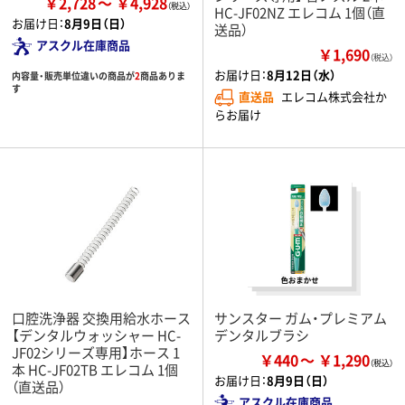
￥2,728
￥4,928
HC-JF02NZ エレコム 1個（直
お届け日：
8月9日（日）
送品）
アスクル在庫商品
￥1,690
（税込）
お届け日：
8月12日（水）
内容量・販売単位違いの商品が
2
商品ありま
す
直送品
エレコム株式会社か
らお届け
口腔洗浄器 交換用給水ホース
サンスター ガム・プレミアム
【デンタルウォッシャー HC-
デンタルブラシ
JF02シリーズ専用】ホース 1
￥440
￥1,290
本 HC-JF02TB エレコム 1個
お届け日：
8月9日（日）
（直送品）
アスクル在庫商品