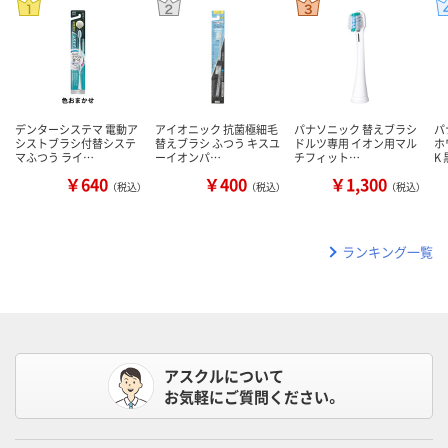
デンターシステマ 電動ア
アイオニック 抗菌極細毛
パナソニック 替えブラシ
パ
シストブラシ付替システ
替えブラシ ふつう キスユ
ドルツ専用 イオン用マル
ホ
マふつう ライ…
ーイオンパ…
チフィット…
K
￥640
￥400
￥1,300
（税込）
（税込）
（税込）
ランキング一覧
アスクルについて
お気軽にご質問ください。