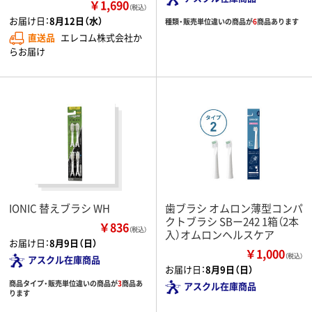
￥1,690
（税込）
お届け日：
8月12日（水）
種類・販売単位違いの商品が
6
商品あります
直送品
エレコム株式会社か
らお届け
IONIC 替えブラシ WH
歯ブラシ オムロン薄型コンパ
クトブラシ SBー242 1箱（2本
￥836
（税込）
入）オムロンヘルスケア
お届け日：
8月9日（日）
￥1,000
（税込）
アスクル在庫商品
お届け日：
8月9日（日）
商品タイプ・販売単位違いの商品が
3
商品あ
アスクル在庫商品
ります