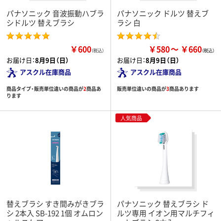
パナソニック 音波振動ハブラ
パナソニック ドルツ 替えブ
シドルツ 替えブラシ
ラシ 白
￥600
￥580
￥660
（税込）
お届け日：
8月9日（日）
お届け日：
8月9日（日）
アスクル在庫商品
アスクル在庫商品
商品タイプ・販売単位違いの商品が
2
商品あ
販売単位違いの商品が
3
商品あります
ります
人気商品
替えブラシ すき間みがきブラ
パナソニック 替えブラシ ド
シ 2本入 SB-192 1個 オムロン
ルツ専用 イオン用マルチフィ