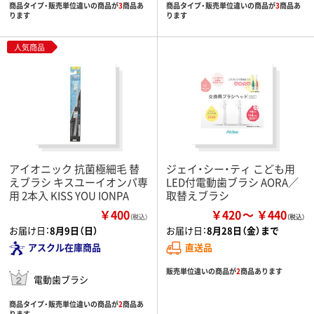
商品タイプ・販売単位違いの商品が
3
商品あ
商品タイプ・販売単位違いの商品が
3
商品あ
ります
ります
人気商品
アイオニック 抗菌極細毛 替
ジェイ・シー・ティ こども用
えブラシ キスユーイオンパ専
LED付電動歯ブラシ AORA／
用 2本入 KISS YOU IONPA
取替えブラシ
￥400
￥420
￥440
（税込）
お届け日：
8月9日（日）
お届け日：
8月28日（金）まで
アスクル在庫商品
直送品
販売単位違いの商品が
2
商品あります
電動歯ブラシ
商品タイプ・販売単位違いの商品が
2
商品あ
ります