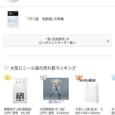
「ポリ袋 収納袋」の特集
「袋・包装資材」の
ピンポイントサーチ一覧へ
大型ビニール袋の売れ筋ランキング
業務用ポリ袋（規格袋）
大型規格袋（ポリ袋）
大型レジ袋（乳白） S
タ
LDPE・透明 90L（90
LDPE・透明 0.024mm
800×450×200mm
袋