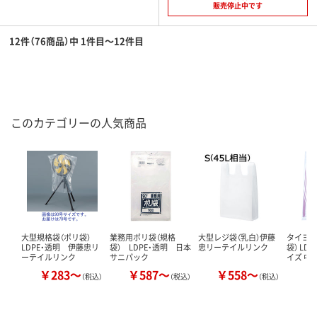
販売停止中です
12件（76商品）中 1件目～12件目
このカテゴリーの人気商品
大型規格袋（ポリ袋）
業務用ポリ袋（規格
大型レジ袋（乳白）伊藤
タイヨー
LDPE・透明 伊藤忠リ
袋） LDPE・透明 日本
忠リーテイルリンク
袋） LD
ーテイルリンク
サニパック
イズ 中
￥283～
￥587～
￥558～
￥
（税込）
（税込）
（税込）