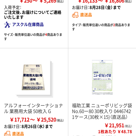
￥250
￥5,269
￥16,133
￥16,806
入荷予定：
お届け日：
8月28日（金）まで
ご注文後、お届けについてご連絡
直送品
いたします
アスクル在庫商品
タイプ・販売単位違いの商品が
2
商品ありま
す
サイズ・販売単位違いの商品が
4
商品ありま
す
アルフォーインターナショナ
福助工業 ニューポリビッグ袋
ル 業務用大袋 50枚入 G
No.60ー80 30枚入り 0446742
1ケース(30枚×15)（直送品）
￥17,712
￥25,520
￥21,951
お届け日：
8月26日（水）まで
（税込）
1枚あたり ￥48.78
直送品