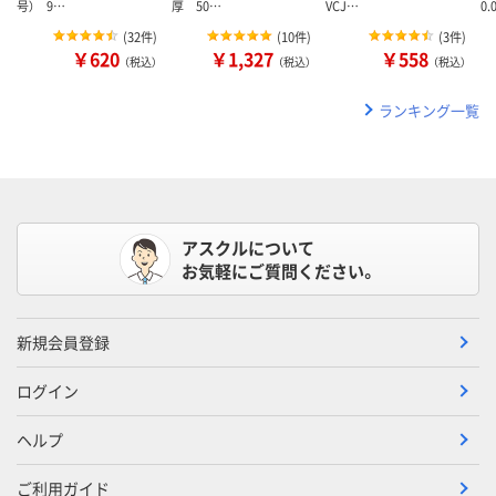
号） 9…
厚 50…
VCJ…
0
(
32件
)
(
10件
)
(
3件
)
￥620
￥1,327
￥558
（税込）
（税込）
（税込）
ランキング一覧
アスクルについて
お気軽にご質問ください。
新規会員登録
ログイン
ヘルプ
ご利用ガイド