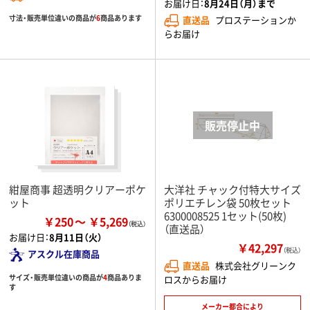
お届け日：
8月24日（月）まで
寸法・販売単位違いの商品が
6
商品あります
直送品
プロステーションか
らお届け
紺屋商事 超透明クリアーポケ
大洋社 チャック付特大サイズ
ット
ポリエチレン袋 50枚セット
6300008525 1セット(50枚)
￥250
￥5,269
（直送品）
お届け日：
8月11日（火）
￥42,297
（税込）
アスクル在庫商品
直送品
株式会社グリーンク
サイズ・販売単位違いの商品が
4
商品ありま
ロスからお届け
す
メーカー都合により