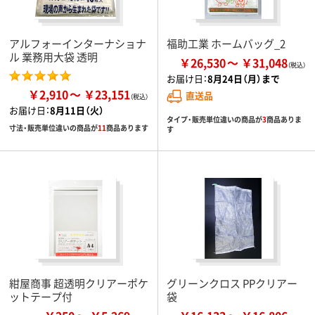
アルフォーインターナショナ
福助工業 ホームバッグ_2
ル 業務用大袋 透明
￥26,530
￥31,048
お届け日：
8月24日（月）まで
￥2,910
￥23,151
直送品
お届け日：
8月11日（火）
タイプ・販売単位違いの商品が
3
商品ありま
寸法・販売単位違いの商品が
11
商品あります
す
紺屋商事 超透明クリアーポケ
グリーンクロス PPクリアー
ットテープ付
袋