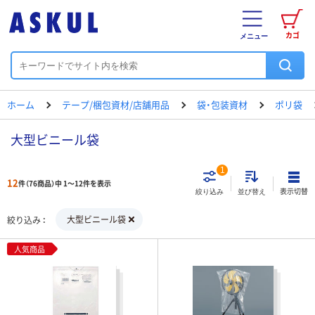
カゴ
メニュー
ホーム
テープ/梱包資材/店舗用品
袋・包装資材
ポリ袋
大型ビニール袋
1
12
件（76商品）中 1～12件を表示
表示切替
絞り込み
並び替え
大型ビニール袋
絞り込み
人気商品