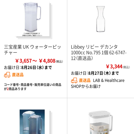
三宝産業 UK ウォーターピッ
Libbey リビー デカンタ
チャー
1000cc No.795 1個 62-6747-
12（直送品）
￥3,657
￥4,808
￥3,344
お届け日：
8月26日（水）まで
（税込）
お届け日：
8月27日（木）まで
直送品
直送品
LAB & Healthcare
コード番号・商品番号・販売単位違いの商品
SHOPからお届け
が
2
商品あります