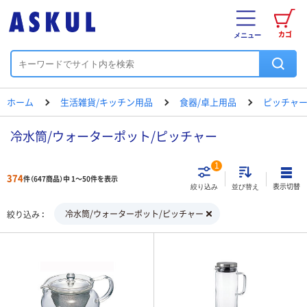
カゴ
メニュー
ホーム
生活雑貨/キッチン用品
食器/卓上用品
ピッチャー
冷水筒/ウォーターポット/ピッチャー
1
374
件（647商品）中 1～50件を表示
表示切替
絞り込み
並び替え
冷水筒/ウォーターポット/ピッチャー
絞り込み