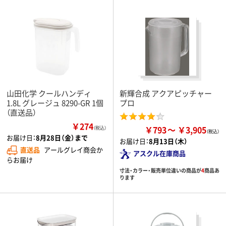
山田化学 クールハンディ
新輝合成 アクアピッチャー
1.8L グレージュ 8290-GR 1個
プロ
（直送品）
￥274
￥793
￥3,905
（税込）
お届け日：
8月28日（金）まで
お届け日：
8月13日（木）
直送品
アールグレイ商会か
アスクル在庫商品
らお届け
寸法・カラー・販売単位違いの商品が
4
商品あ
ります