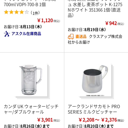
700ml VDPI-700-B 1個
ュ 水差し 麦茶ポット K-1275
Nホワイト 351366 1個（直送
（
）
1件
品）
￥1,120
（税込）
￥942
（税込）
お届け日：
8月13日（木）
お届け日：
8月19日（水）
アスクル在庫商品
直送品
クラスアップ株式会
社からお届け
カンダ UK ウォーターピッチ
アークランドサカモト PRO
ャー/ダブルウォール
SERIES ミルクピッチャー
￥3,901
￥2,208
￥2,376
（税込）
お届け日：
8月26日（水）まで
お届け日：
8月20日（木）まで