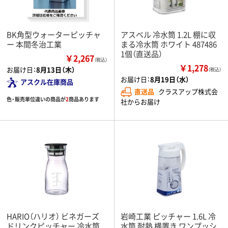
BK角型ウォーターピッチャ
アスベル 冷水筒 1.2L 棚に収
ー 本間冬治工業
まる冷水筒 ホワイト 487486
1個（直送品）
￥2,267
（税込）
￥1,278
お届け日：
8月13日（木）
（税込）
お届け日：
8月19日（水）
アスクル在庫商品
直送品
クラスアップ株式会
色・販売単位違いの商品が
2
商品あります
社からお届け
HARIO（ハリオ） ビネガーズ
岩崎工業 ピッチャー 1.6L 冷
ドリンクピッチャー 冷水筒
水筒 耐熱 横置き ワンプッシ