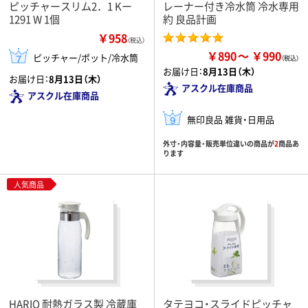
ピッチャースリム2．1 Kー
レーナー付き冷水筒 冷水専用
1291 W 1個
約 良品計画
￥958
（税込）
￥890
￥990
ピッチャー/ポット/冷水筒
お届け日：
8月13日（木）
お届け日：
8月13日（木）
アスクル在庫商品
アスクル在庫商品
無印良品 雑貨・日用品
外寸・内容量・販売単位違いの商品が
2
商品あ
ります
人気商品
HARIO 耐熱ガラス製 冷蔵庫
タテヨコ・スライドピッチャ