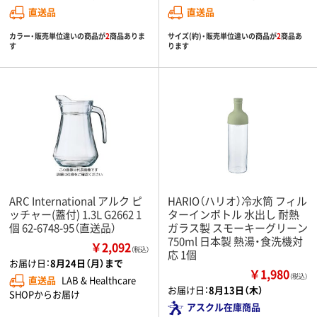
直送品
直送品
カラー・販売単位違いの商品が
2
商品ありま
サイズ(約)・販売単位違いの商品が
2
商品あ
す
ります
ARC International アルク ピ
HARIO（ハリオ）冷水筒 フィル
ッチャー(蓋付) 1.3L G2662 1
ターインボトル 水出し 耐熱
個 62-6748-95（直送品）
ガラス製 スモーキーグリーン
750ml 日本製 熱湯・食洗機対
￥2,092
（税込）
応 1個
お届け日：
8月24日（月）まで
￥1,980
（税込）
直送品
LAB & Healthcare
お届け日：
8月13日（木）
SHOPからお届け
アスクル在庫商品