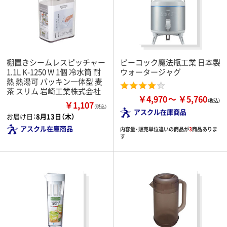
棚置きシームレスピッチャー
ピーコック魔法瓶工業 日本製
1.1L K-1250 W 1個 冷水筒 耐
ウォータージャグ
熱 熱湯可 パッキン一体型 麦
茶 スリム 岩崎工業株式会社
￥4,970
￥5,760
￥1,107
（税込）
アスクル在庫商品
お届け日：
8月13日（木）
アスクル在庫商品
内容量・販売単位違いの商品が
3
商品ありま
す