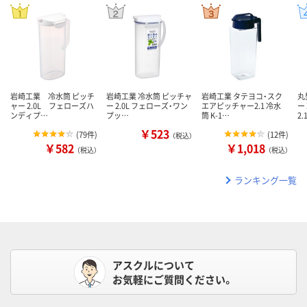
岩崎工業 冷水筒 ピッチ
岩崎工業 冷水筒 ピッチャ
岩崎工業 タテヨコ・スク
丸
ャー 2.0L フェローズハ
ー 2.0L フェローズ・ワン
エアピッチャー2.1 冷水
ー
ンディプ…
プッ…
筒 K-1…
2.
￥523
(
79件
)
(
12件
)
（税込）
￥582
￥1,018
（税込）
（税込）
ランキング一覧
アスクルについて
お気軽にご質問ください。