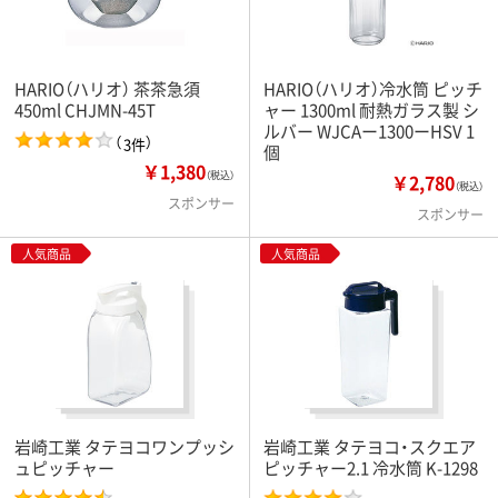
HARIO（ハリオ） 茶茶急須
HARIO（ハリオ）冷水筒 ピッチ
450ml CHJMN-45T
ャー 1300ml 耐熱ガラス製 シ
ルバー WJCAー1300ーHSV 1
（
）
3件
個
￥1,380
（税込）
￥2,780
（税込）
スポンサー
スポンサー
人気商品
人気商品
岩崎工業 タテヨコワンプッシ
岩崎工業 タテヨコ・スクエア
ュピッチャー
ピッチャー2.1 冷水筒 K-1298