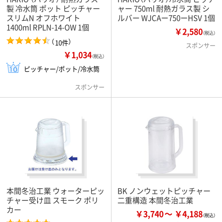
製 冷水筒 ポット ピッチャー
ャー 750ml 耐熱ガラス製 シ
スリムN オフホワイト
ルバー WJCAー750ーHSV 1個
1400ml RPLN-14-OW 1個
￥2,580
（税込）
（
）
10件
スポンサー
￥1,034
（税込）
ピッチャー/ポット/冷水筒
スポンサー
本間冬治工業 ウォーターピッ
BK ノンウェットピッチャー
チャー受け皿 スモーク ポリ
二重構造 本間冬治工業
カー
￥3,740
￥4,188