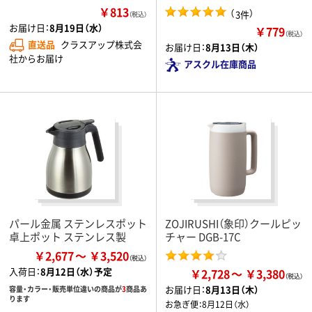
￥813
（
）
3件
（税込）
お届け日：
8月19日（水）
￥779
（税込）
直送品
クラスアップ株式会
お届け日：
8月13日（木）
社からお届け
アスクル在庫商品
パール金属 ステンレスポット
ZOJIRUSHI（象印）クールピッ
卓上ポット ステンレス製
チャー DGB-17C
￥2,677
￥3,520
入荷日：
8月12日（水）予定
￥2,728
￥3,380
お届け日：
8月13日（木）
容量・カラー・販売単位違いの商品が
3
商品あ
ります
お急ぎ便：
8月12日（水）