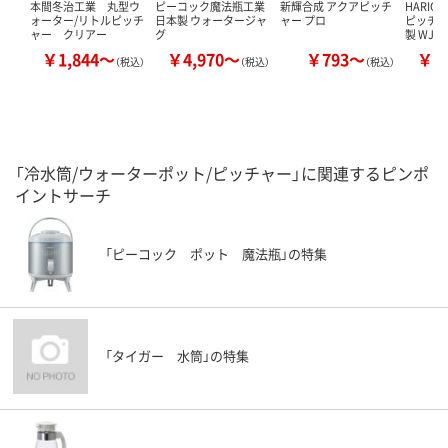
本間冬治工業 丸型ウ
ピーコック魔法瓶工業
新輝合成 アクアピッチ
HARIO
ォーター/リトルピッチ
日本製 ウォータージャ
ャー プロ
ピッチ
ャー クリアー
グ
製 WJC
￥1,844～
￥4,970～
￥793～
￥2
（税込）
（税込）
（税込）
「冷水筒/ウォーターポット/ピッチャー」に関連するピンポ
イントサーチ
「ピーコック ポット 魔法瓶」の特集
「タイガー 水筒」の特集