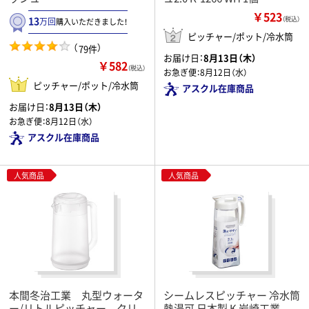
￥523
13
（税込）
万回
購入いただきました！
ピッチャー/ポット/冷水筒
（
）
79件
お届け日：
8月13日（木）
￥582
（税込）
お急ぎ便：
8月12日（水）
ピッチャー/ポット/冷水筒
アスクル在庫商品
お届け日：
8月13日（木）
お急ぎ便：
8月12日（水）
アスクル在庫商品
人気商品
人気商品
本間冬治工業 丸型ウォータ
シームレスピッチャー 冷水筒
ー/リトルピッチャー クリ
熱湯可 日本製 K 岩崎工業