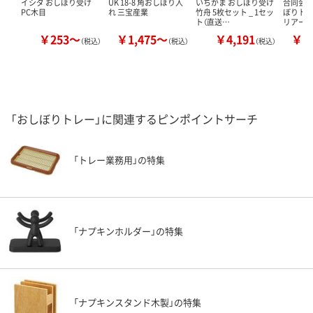
イシダ おしぼり受け
UK 18-8 角おしぼり入
いちがま おしぼり受け
合同会社
PC木目
れ 三宝産業
竹舟 5枚セット _ 1セッ
ぼりトレ
ト（直送…
リアー
￥253～
￥1,475～
￥4,191
￥1
（税込）
（税込）
（税込）
「おしぼりトレー」に関連するピンポイントサーチ
「トレー業務用」の特集
「ナプキンホルダー」の特集
「ナプキンスタンド木製」の特集