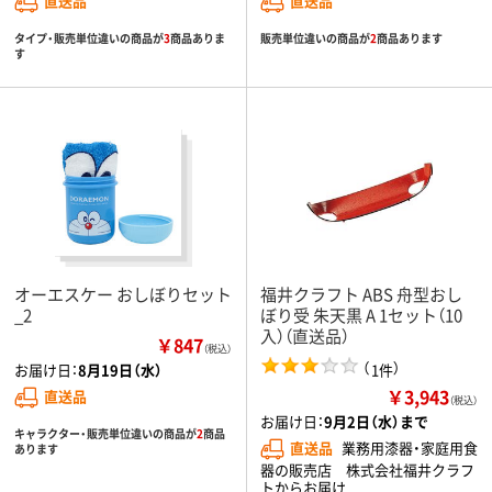
直送品
直送品
タイプ・販売単位違いの商品が
3
商品ありま
販売単位違いの商品が
2
商品あります
す
オーエスケー おしぼりセット
福井クラフト ABS 舟型おし
_2
ぼり受 朱天黒 A 1セット（10
入）（直送品）
￥847
（税込）
（
）
1件
お届け日：
8月19日（水）
￥3,943
直送品
（税込）
お届け日：
9月2日（水）まで
キャラクター・販売単位違いの商品が
2
商品
直送品
業務用漆器・家庭用食
あります
器の販売店 株式会社福井クラフ
トからお届け