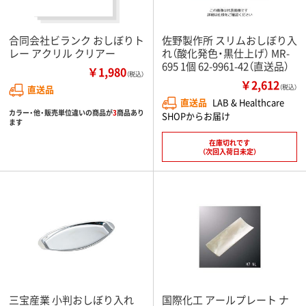
合同会社ビランク おしぼりト
佐野製作所 スリムおしぼり入
レー アクリル クリアー
れ（酸化発色・黒仕上げ） MR-
695 1個 62-9961-42（直送品）
￥1,980
（税込）
￥2,612
直送品
（税込）
直送品
LAB & Healthcare
カラー・他・販売単位違いの商品が
3
商品あり
SHOPからお届け
ます
在庫切れです
（次回入荷日未定）
三宝産業 小判おしぼり入れ
国際化工 アールプレート ナ