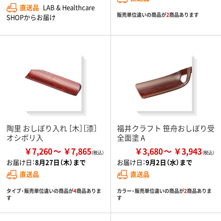
直送品
LAB & Healthcare
販売単位違いの商品が
2
商品あります
SHOPからお届け
陶里 おしぼり入れ ［木］［漆］
福井クラフト 笹舟おしぼり受
オシボリ入
全面塗 A
￥7,260
￥7,865
￥3,680
￥3,943
お届け日：
8月27日（木）まで
お届け日：
9月2日（水）まで
直送品
直送品
タイプ・販売単位違いの商品が
4
商品ありま
カラー・販売単位違いの商品が
2
商品ありま
す
す