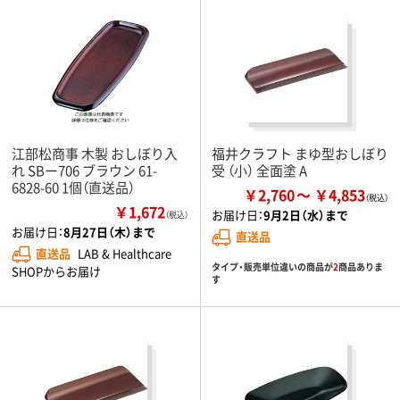
江部松商事 木製 おしぼり入
福井クラフト まゆ型おしぼり
れ SBー706 ブラウン 61-
受 （小） 全面塗 A
6828-60 1個（直送品）
￥2,760
￥4,853
￥1,672
お届け日：
9月2日（水）まで
（税込）
お届け日：
8月27日（木）まで
直送品
直送品
LAB & Healthcare
タイプ・販売単位違いの商品が
2
商品ありま
SHOPからお届け
す