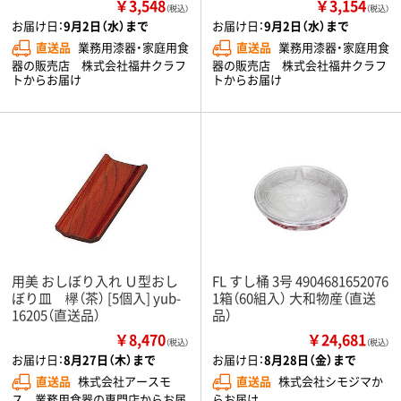
￥3,548
￥3,154
（税込）
（税込）
お届け日：
9月2日（水）まで
お届け日：
9月2日（水）まで
直送品
業務用漆器・家庭用食
直送品
業務用漆器・家庭用食
器の販売店 株式会社福井クラフ
器の販売店 株式会社福井クラフ
トからお届け
トからお届け
用美 おしぼり入れ Ｕ型おし
FL すし桶 3号 4904681652076
ぼり皿 欅（茶） [5個入] yub-
1箱（60組入） 大和物産（直送
16205（直送品）
品）
￥8,470
￥24,681
（税込）
（税込）
お届け日：
8月27日（木）まで
お届け日：
8月28日（金）まで
直送品
株式会社アースモ
直送品
株式会社シモジマか
ス 業務用食器の専門店からお届
らお届け