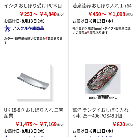
イシダ おしぼり受け PC木目
若泉漆器 おしぼり入れ 1-764
￥253
￥4,840
￥450
￥1,098
お届け日：
8月13日（木）
お届け日：
8月13日（木）
アスクル在庫商品
幅×奥行×高さ(mm)・タイプ・販売単位違
いの商品が
3
商品あります
カラー・販売単位違いの商品が
4
商品ありま
す
UK 18-8 角おしぼり入れ 三宝
萬洋 ランタイおしぼり入れ
産業
小判 25ー406 POS48 1個
￥1,475
￥7,169
￥820
（税込）
お届け日：
8月13日（木）
お届け日：
8月13日（木）