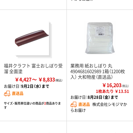
福井クラフト 富士おしぼり受
業務用 紙おしぼり 丸
溜 全面塗
4904681602989 1箱（1200枚
入） 大和物産（直送品）
￥4,427
￥8,833
￥16,203
お届け日：
9月2日（水）まで
（税込）
1枚あたり ￥13.51
直送品
お届け日：
8月28日（金）まで
サイズ・販売単位違いの商品が
2
商品ありま
直送品
株式会社シモジマか
す
らお届け