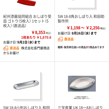
紀州漆器協同組合 おしぼり受
SW 18-8角おしぼり入 和田助
皿 ゴトウ（5枚入） 1セット（5
製作所
枚入）（直送品）
￥1,198
￥2,256
￥8,353
お届け日：
8月26日（水）まで
（税込）
1枚あたり ￥1,670.6
直送品
お届け日：
9月2日（水）まで
種類・販売単位違いの商品が
3
商品あります
直送品
株式会社長門屋商店
からお届け
SW 18-8小判おしぼり入 和田
三宝産業 UK 18ー8おしぼり