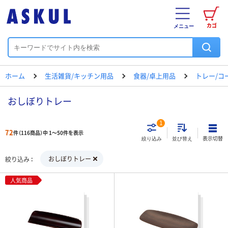
カゴ
メニュー
ホーム
生活雑貨/キッチン用品
食器/卓上用品
トレー/コ
おしぼりトレー
1
72
件（116商品）中 1～50件を表示
表示切替
絞り込み
並び替え
おしぼりトレー
絞り込み
人気商品