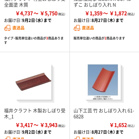
全面塗 木質
ずこ おしぼり入れ N
￥4,737
￥5,750
￥1,359
￥1,872
お届け日：
9月2日（水）まで
お届け日：
8月27日（木）まで
直送品
直送品
タイプ・販売単位違いの商品が
3
商品ありま
販売単位違いの商品が
2
商品あります
す
福井クラフト 木製おしぼり受
山下工芸 竹 おしぼり入れ 61-
木_1
6828
￥3,417
￥3,943
￥1,652
（税込）
お届け日：
9月2日（水）まで
お届け日：
8月27日（木）まで