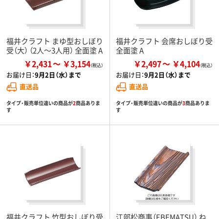
福井クラフト まゆ型おしぼり
福井クラフト 会席おしぼり受
受（大） （2人～3人用） 全面塗 A
全面塗 A
￥2,431
￥3,154
￥2,497
￥4,104
お届け日：
9月2日（水）まで
お届け日：
9月2日（水）まで
直送品
直送品
タイプ・販売単位違いの商品が
2
商品ありま
タイプ・販売単位違いの商品が
3
商品ありま
す
す
福井クラフト 竹型おしぼり受
江部松商事（EBEMATSU） ね