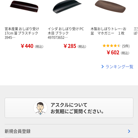
宮本産業 おしぼり受け
イシダ おしぼり受け PC
木製おしぼりトレー・お
三
17cm 溜 プラスチック
木目 ブラック
盆 マホガニー １枚
ぼ
3945…
497073652…
￥440
￥285
(
5件
)
（税込）
（税込）
￥602
（税込）
ランキング一覧
アスクルについて
お気軽にご質問ください。
新規会員登録