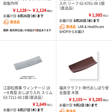
助製作所
入れ リーフ 62-6761-06 1個
（直送品）
￥1,128
￥2,124
￥1,985
お届け日：
8月26日（水）まで
（税込）
お届け日：
8月26日（水）まで
直送品
直送品
LAB & Healthcare
種類・販売単位違いの商品が
3
商品あります
SHOPからお届け
江部松商事 ヴィンテージ 18
福井クラフト 時代おしぼり受
ー8 角型 おしぼり入れ スリム
全面塗 木質
63-7211-60 1個（直送品）
￥3,155
￥3,285
￥2,649
お届け日：
9月2日（水）まで
（税込）
お届け日：
8月27日（木）まで
直送品