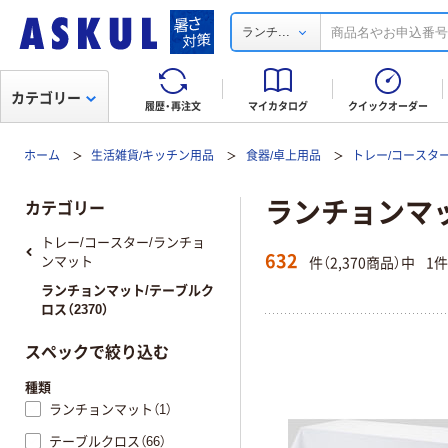
...
ランチ
カテゴリー
履歴・再注文
マイカタログ
クイックオーダー
ホーム
生活雑貨/キッチン用品
食器/卓上用品
トレー/コースタ
ランチョンマ
カテゴリー
トレー/コースター/ランチョ
632
件（2,370商品）中
1
ンマット
ランチョンマット/テーブルク
ロス（2370）
スペックで絞り込む
種類
ランチョンマット（1）
テーブルクロス（66）