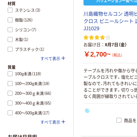
バリエーション一覧へ（1
材質
ステンレス（3）
川島織物セルコン 透明
樹脂（126）
クロス ビニールシート 
JJ1029
シリコン（7）
木製（1）
お届け日
8月7日（金）
プラスチック（1）
￥2,700~
（税込）
すべて表示
質量
テーブルを汚れや傷から守
100g未満（118）
ーブルクロスです。塩化ビ
製なので、汚れてもきれい
100～200g未満（19）
ることができます。切りっ
200～300ｇ未満（66）
なく周囲が縁取りされてい
高級感が違います。
300～400ｇ未満（65）
400～500g未満（17）
商品を
すべて表示