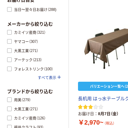
お届け日目安
当日〜翌々日お届け（288)
メーカーから絞り込む
カミイソ産商（321）
ヤマコー（307）
大黒工業（271）
アーテック（213）
フォレストリンク（100）
すべて表示
バリエーション一覧へ（2
ブランドから絞り込む
長机用 はっ水テーブル
用美（279）
大黒工業（271）
お届け日
8月7日（金）
カミイソ産商（126）
￥2,970~
（税込）
福井クラフト（93）