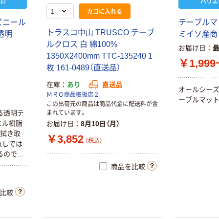
1）
バリエ
カゴに入れる
ビニール
テーブルマッ
トラスコ中山 TRUSCO テーブ
透明
ミイソ産商
ルクロス 白 綿100%
お届け日
1350X2400mm TTC-135240 1
￥1,999
枚 161-0489（直送品）
在庫
あり
直送品
オールシー
ＭＲＯ商品取扱店２
ーブルマット
この出荷元の商品は商品代金に配送料が含
る透明テ
まれています。
ニル樹脂
お届け日
8月10日（月）
に拭き取
￥3,852
（税込）
放しでは
るので、
商品を比較
比較