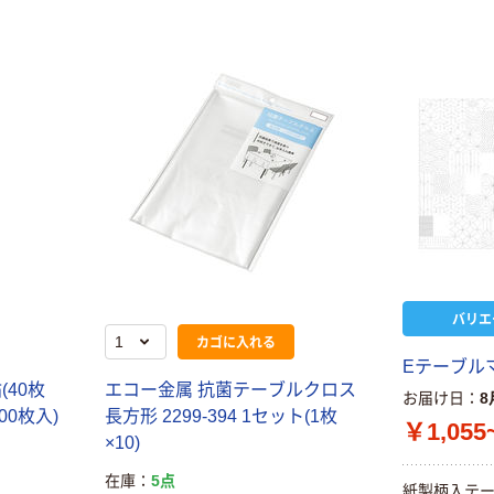
バリエ
カゴに入れる
Eテーブル
(40枚
エコー金属 抗菌テーブルクロス
お届け日
8
200枚入)
長方形 2299-394 1セット(1枚
￥1,055
×10)
在庫
5点
紙製柄入テー