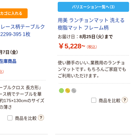
バリエーション一覧へ（3）
カゴに入れる
用美 ランチョンマット 洗える
 レース柄テーブルク
樹脂マット フレーム柄
299-395 1枚
お届け日
8月25日（火）まで
￥5,228~
（税込）
月7日（金）
在庫商品
使い勝手のいい、業務用のランチョ
ンマットです。もちろんご家庭でも
込）
ご利用いただけます。
ーブルクロス 長方形」
ース柄でテーブルを華
商品を比較
175×130cmのサイズ
mの薄さ
商品を比較