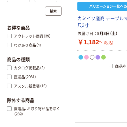
バリエーション一覧へ（5
検索
カミイソ産商 テーブル
尺3寸
お得な商品
お届け日
8月8日（土）
アウトレット商品（39）
￥1,182~
（税込）
わけあり商品（4）
商品の種類
商品を
カタログ掲載品（2）
直送品（2081）
アスクル新登場（15）
除外する商品
直送品、お取り寄せ品を除く
（289）