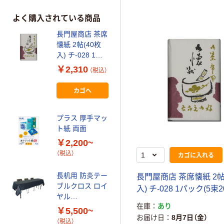
よく購入されている商品
長門屋商店 茶席
懐紙 2帖(40枚
入) チ-028 1パ
ック(5束200枚
￥2,310
（税込）
入)
カゴへ
プラス 厚手マッ
ト紙 両面
￥2,200~
（税込）
カゴに入れる
長机用 防炎テー
長門屋商店 茶席懐紙 2帖
ブルクロス ロイ
入) チ-028 1パック(5束
ヤル
在庫
あり
120×240cm
￥5,500~
お届け日
8月7日（金）
（税込）