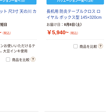
ーション一覧へ（5）
バリエーション一覧へ（19）
ト 尺3寸 天の川 カ
長机用 防炎テーブルクロス ロ
イヤル ボックス型 145×320cm
最短日
お届け日
8月8日（土）
~
￥5,940~
（税込）
（税込）
ズンお使いいただけるテ
商品を比較
。大豆インキ使用
商品を比較