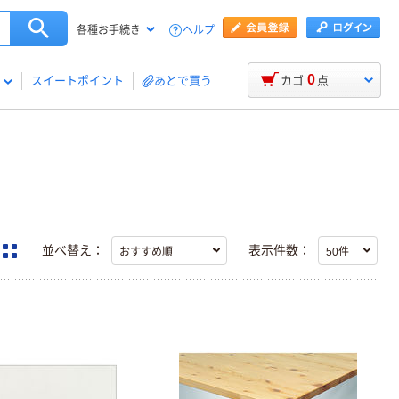
ヘルプ
各種お手続き
0
スイートポイント
あとで買う
カゴ
点
並べ替え：
表示件数：