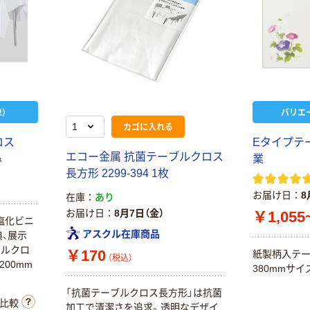
）
バリエ
カゴに入れる
ロス
Eタイプテ
エコー金属 抗菌テーブルクロス
業
で
長方形 2299-394 1枚
お届け日
8
在庫
あり
お届け日
8月7日（金）
￥1,055
塩化ビニ
アスクル在庫商品
、展示
ブルクロ
￥170
紙製柄入テー
（税込）
200mm
380mmサイ
「抗菌テーブルクロス長方形」は抗菌
比較
加工で清潔さを追求。透明なデザイ