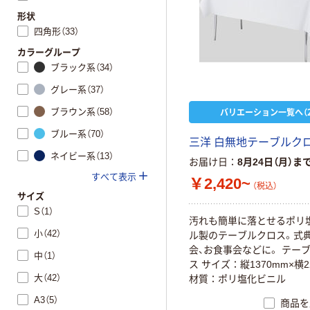
形状
四角形（33）
カラーグループ
ブラック系（34）
グレー系（37）
バリエーション一覧へ（2
ブラウン系（58）
ブルー系（70）
三洋 白無地テーブルク
ネイビー系（13）
お届け日
8月24日（月）ま
すべて表示
￥2,420~
（税込）
サイズ
S（1）
汚れも簡単に落とせるポリ
小（42）
ル製のテーブルクロス。式典
会、お食事会などに。 テー
中（1）
ス サイズ：縦1370mm×横2
大（42）
材質：ポリ塩化ビニル
A3（5）
商品を