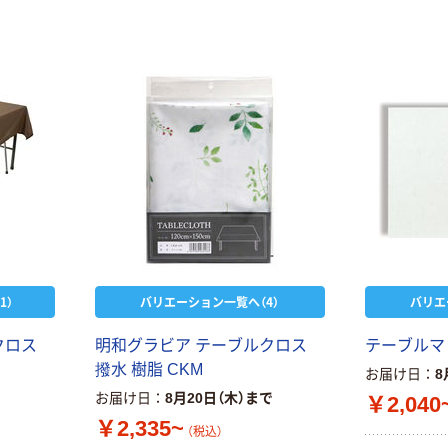
1）
バリエーション一覧へ（4）
バリエ
クロス
明和グラビア テーブルクロス
テーブルマッ
撥水 樹脂 CKM
お届け日
8
お届け日
8月20日（木）まで
￥2,040
￥2,335~
（税込）