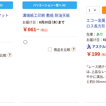
0）
バリエーション一覧へ（4）
マット
溝端紙工印刷 敷紙 耐油天紙
エコー金属
お届け日
8月20日（木）まで
ロス長方形 2
￥661~
（税込）
在庫
あり
お届け日
8
アスクル
商品を比較
￥199
（税
比較
「レース柄テ
は、上品なレ
やかに演出。約
と約0.06m