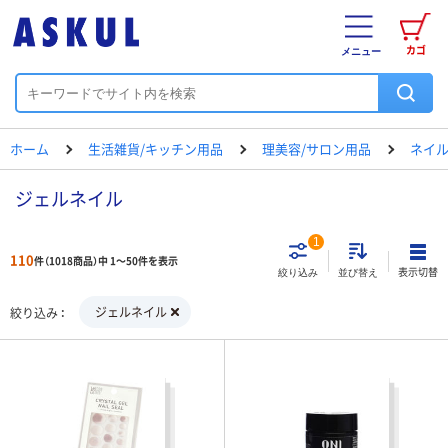
カゴ
メニュー
ホーム
生活雑貨/キッチン用品
理美容/サロン用品
ネイル
ジェルネイル
1
110
件（1018商品）中 1～50件を表示
表示切替
絞り込み
並び替え
ジェルネイル
絞り込み