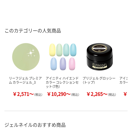
このカテゴリーの人気商品
リーフジェル プレミア
アイニティ ハイエンド
プリジェル グロッシー
アイニテ
ム カラージェル_3
カラー コレクションセ
（トップ）
カラー N
ット（7色）
￥2,571～
￥10,290～
￥2,265～
￥1
（税込）
（税込）
（税込）
ジェルネイルのおすすめ商品