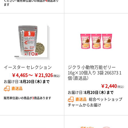
ください・販売単位違いの商品が
4
商品あり
ます
イースター セレクション
ジクラ 小動物万能ゼリー
16g×10個入り 3袋 266373 1
￥4,465
￥21,926
個（直送品）
お届け日：
8月20日（木）まで
￥2,440
（税込）
直送品
お届け日：
8月20日（木）まで
販売単位違いの商品が
3
商品あります
直送品
総合ペットショップ
チャームからお届け