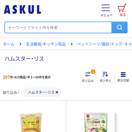
カゴ
メニュー
ホーム
生活雑貨/キッチン用品
ペットシーツ/猫砂/ドッグ・キ
ハムスター・リス
1
297
件（410商品）中 1～50件を表示
表示切替
絞り込み
並び替え
ハムスター・リス
絞り込み