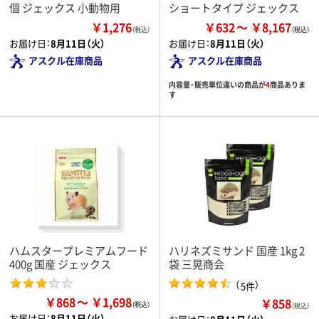
個 ジェックス 小動物用
ショートタイプ ジェックス
￥1,276
￥632
￥8,167
（税込）
お届け日：
8月11日（火）
お届け日：
8月11日（火）
アスクル在庫商品
アスクル在庫商品
内容量・販売単位違いの商品が
4
商品ありま
す
ハムスタープレミアムフード
ハリネズミサンド 国産 1kg 2
400g 国産 ジェックス
袋 三晃商会
（
）
5件
￥868
￥1,698
￥858
（税込）
お届け日：
8月11日（火）