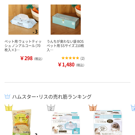
ペット用 ウェットティッ
うんちが臭わない袋 BOS
シュ ノンアルコール (70
ペット用 SSサイズ 210枚
枚入×3…
入…
￥298
(
2
)
（税込）
￥1,480
（税込）
ハムスター・リスの売れ筋ランキング