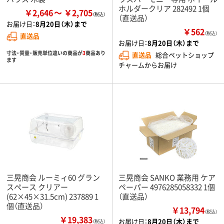
ホルダークリア 282492 1個
￥2,646
￥2,705
（直送品）
お届け日：
8月20日（木）まで
￥562
（税込）
直送品
お届け日：
8月20日（木）まで
寸法・質量・販売単位違いの商品が
3
商品あり
直送品
総合ペットショップ
ます
チャームからお届け
三晃商会 ルーミィ60 グラン
三晃商会 SANKO 業務用 ケア
スペース クリアー
ペーパー 4976285058332 1個
(62×45×31.5cm) 237889 1
（直送品）
個（直送品）
￥13,794
（税込）
￥19,383
お届け日：
8月20日（木）まで
（税込）