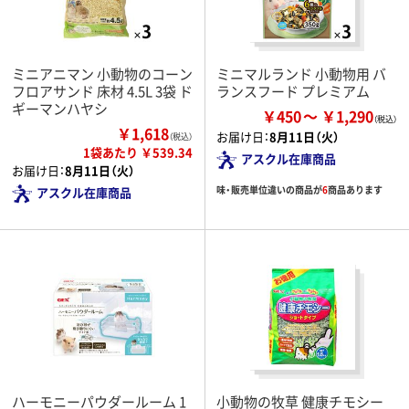
ミニアニマン 小動物のコーン
ミニマルランド 小動物用 バ
フロアサンド 床材 4.5L 3袋 ド
ランスフード プレミアム
ギーマンハヤシ
￥450
￥1,290
￥1,618
お届け日：
8月11日（火）
（税込）
1袋あたり ￥539.34
アスクル在庫商品
お届け日：
8月11日（火）
味・販売単位違いの商品が
6
商品あります
アスクル在庫商品
ハーモニーパウダールーム 1
小動物の牧草 健康チモシー