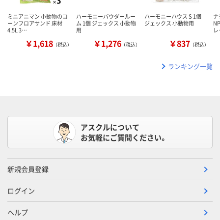
ミニアニマン 小動物のコ
ハーモニーパウダールー
ハーモニーハウス S 1個
ナ
ーンフロアサンド 床材
ム 1個 ジェックス 小動物
ジェックス 小動物用
N
4.5L 3…
用
レ
￥1,618
￥1,276
￥837
（税込）
（税込）
（税込）
ランキング一覧
アスクルについて
お気軽にご質問ください。
新規会員登録
ログイン
ヘルプ