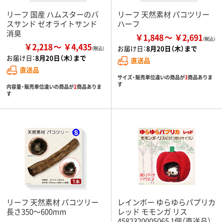
リーフ 国産 ハムスターのバ
リーフ 天然素材 パコツリー
スサンド ゼオライトサンド
ハーフ
消臭
￥1,848
￥2,691
￥2,218
￥4,435
お届け日：
8月20日（木）まで
お届け日：
8月20日（木）まで
直送品
直送品
サイズ・販売単位違いの商品が
3
商品ありま
す
内容量・販売単位違いの商品が
2
商品ありま
す
リーフ 天然素材 パコツリー
レインボー ゆらゆらパプリカ
長さ350～600mm
レッド モモンガ リス
4582320005065 1個（直送品）