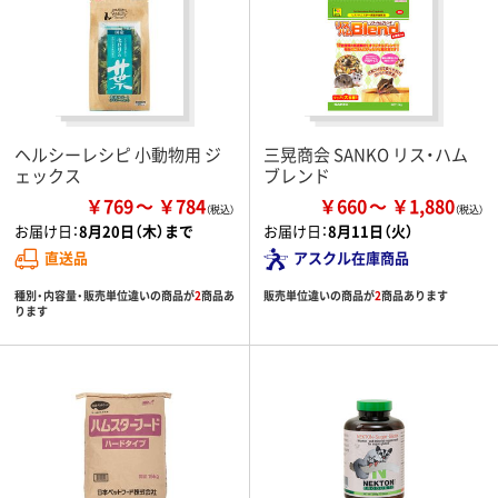
ヘルシーレシピ 小動物用 ジ
三晃商会 SANKO リス・ハム
ェックス
ブレンド
￥769
￥784
￥660
￥1,880
お届け日：
8月20日（木）まで
お届け日：
8月11日（火）
直送品
アスクル在庫商品
種別・内容量・販売単位違いの商品が
2
商品あ
販売単位違いの商品が
2
商品あります
ります