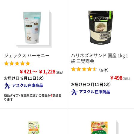
ジェックス ハーモニー
ハリネズミサンド 国産 1kg 1
袋 三晃商会
（
）
5件
￥421
￥1,228
￥498
お届け日：
8月11日（火）
（税込）
お届け日：
8月11日（火）
アスクル在庫商品
アスクル在庫商品
商品タイプ・販売単位違いの商品が
4
商品あ
ります