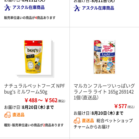
お届け日：
8月11日（火）
アスクル在庫商品
アスクル在庫商品
販売単位違いの商品が
4
商品あります
ナチュラルペットフーズ NPF
マルカン フルーツいっぱいグ
bug’s ミルワーム50g
ラノーラ ライト 165g 269142
1個（直送品）
￥488
￥562
￥577
お届け日：
8月20日（木）まで
（税込）
お届け日：
8月20日（木）まで
直送品
直送品
総合ペットショップ
種別・販売単位違いの商品が
2
商品あります
チャームからお届け