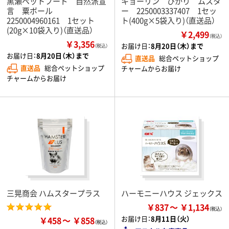
黒瀬ペットフード 自然派宣
キョーリン ひかり ムスタ
言 粟ボール
ー 2250003337407 1セッ
2250004960161 1セット
ト(400g×5袋入り)（直送品）
(20g×10袋入り)（直送品）
￥2,499
（税込）
￥3,356
お届け日：
8月20日（木）まで
（税込）
お届け日：
8月20日（木）まで
直送品
総合ペットショップ
直送品
総合ペットショップ
チャームからお届け
チャームからお届け
三晃商会 ハムスタープラス
ハーモニーハウス ジェックス
￥837
￥1,134
お届け日：
8月11日（火）
￥458
￥858