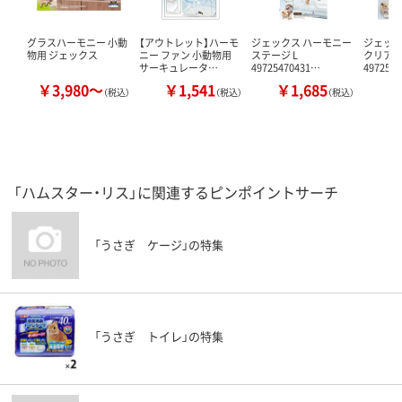
グラスハーモニー 小動
【アウトレット】ハーモ
ジェックス ハーモニー
ジェック
物用 ジェックス
ニー ファン 小動物用
ステージ L
クリア
サーキュレータ…
49725470431…
497254
￥3,980～
￥1,541
￥1,685
￥
（税込）
（税込）
（税込）
「ハムスター・リス」に関連するピンポイントサーチ
「うさぎ ケージ」の特集
「うさぎ トイレ」の特集