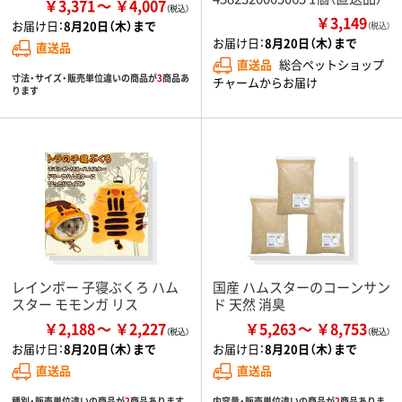
￥3,371
￥4,007
￥3,149
お届け日：
8月20日（木）まで
（税込）
お届け日：
8月20日（木）まで
直送品
直送品
総合ペットショップ
寸法・サイズ・販売単位違いの商品が
3
商品あ
チャームからお届け
ります
レインボー 子寝ぶくろ ハム
国産 ハムスターのコーンサン
スター モモンガ リス
ド 天然 消臭
￥2,188
￥2,227
￥5,263
￥8,753
お届け日：
8月20日（木）まで
お届け日：
8月20日（木）まで
直送品
直送品
種別・販売単位違いの商品が
2
商品あります
内容量・販売単位違いの商品が
2
商品ありま