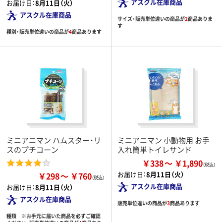
アスクル在庫商品
お届け日：
8月11日（火）
アスクル在庫商品
サイズ・販売単位違いの商品が
2
商品ありま
す
種別・販売単位違いの商品が
4
商品あります
ミニアニマン ハムスター・リ
ミニアニマン 小動物用 お手
スのプチコーン
入れ簡単トイレサンド
￥338
￥1,890
お届け日：
8月11日（火）
￥298
￥760
アスクル在庫商品
お届け日：
8月11日（火）
アスクル在庫商品
販売単位違いの商品が
3
商品あります
種類 ※お手元に届いた商品を必ずご確認