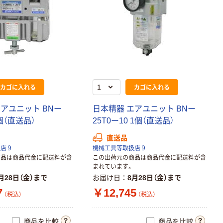
カゴに入れる
カゴに入れる
アユニット BNー
日本精器 エアユニット BNー
1個（直送品）
25T0ー10 1個（直送品）
直送品
扱店９
機械工具等取扱店９
商品は商品代金に配送料が含
この出荷元の商品は商品代金に配送料が含
まれています。
月28日（金）まで
お届け日
8月28日（金）まで
7
￥12,745
（税込）
（税込）
商品を比較
商品を比較