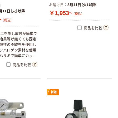
お届け日
8月11日（火）以降
月11日（火）以降
￥1,953~
（税込）
~
（税込）
商品を比較
加工を施し取付が簡単で
冶具等が無くても固定
燃性の不織布を使用し
ンハロゲン素材を使用
ハサミで簡単にカット
場内のエアコンや換気
商品を比較
モーターの吸気部分に
ト・粉塵の侵入防止に。
サーバーの吸気口に取り
などの侵入防止に。エ
気扇等のプレフィルター
新着
 L 1091 A-1法 区分3
トタイプ ポリエステル