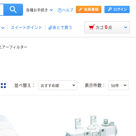
ヘルプ
各種お手続き
0
スイートポイント
あとで買う
カゴ
点
エアーフィルター
並べ替え：
表示件数：