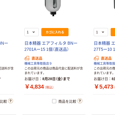
カゴに入れる
BNー
日本精器 エアフィルタ BNー
日本精器 エ
2701Aー15 1個（直送品）
27T5ー10
直送品
直送品
機械工具等取扱店９
機械工具等取
配送料が含
この出荷元の商品は商品代金に配送料が含
この出荷元の
まれています。
まれています。
で
お届け日
8月28日（金）まで
お届け日
8
￥4,834
￥5,473
（税込）
比較
商品を比較