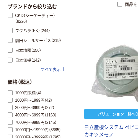
商品を
口、制御盤やモーターの吸
ブランドから絞り込む
使用し、ミスト・粉塵の侵入
CKD（シーケーディー）
パソコンやサーバーの吸気
（8226）
付けてほこりなどの侵入防
フクハラ（FK）（244）
アコンや換気扇等のプレフ
に。難燃性（JIS L 1091 A-
前田シェルサービス（219）
適合） カットタイプ ポリエ
日本精器（156）
日本無機（142）
すべて表示
価格（税込）
1000円未満（4）
1000円～1999円（42）
2000円～3999円（272）
バリエーション一覧へ（6
4000円～6999円（1160）
7000円～9999円（2145）
日立産機システム ベビ
10000円～19999円（3685）
カキツメモノ
20000円～39999円（1795）