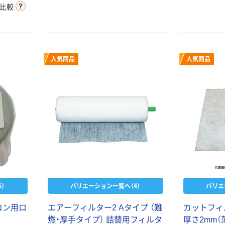
比較
気部分に
防止に。
口に取り
止に。エ
ィルター
人気商品
人気商品
1法 区分3
ステル
）
バリエーション一覧へ（4）
バリエ
コン用ロ
エアーフィルター2 Aタイプ （難
カットフィ
燃・厚手タイプ） 詰替用フィルタ
厚さ2mm（