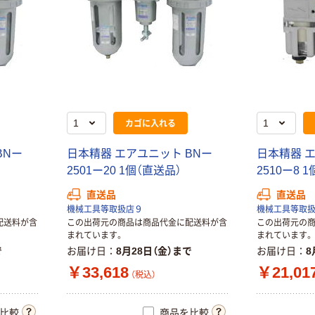
カゴに入れる
BNー
日本精器 エアユニット BNー
日本精器 エ
2501ー20 1個（直送品）
2510ー8 
直送品
直送品
機械工具等取扱店９
機械工具等取
配送料が含
この出荷元の商品は商品代金に配送料が含
この出荷元の
まれています。
まれています。
で
お届け日
8月28日（金）まで
お届け日
8
￥33,618
￥21,01
（税込）
比較
商品を比較