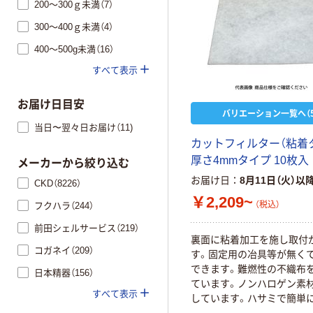
200～300ｇ未満（7）
300～400ｇ未満（4）
400～500g未満（16）
すべて表示
お届け日目安
バリエーション一覧へ（5
当日〜翌々日お届け（11)
カットフィルター（粘着
厚さ4mmタイプ 10枚入
メーカーから絞り込む
お届け日
8月11日（火）以
CKD（8226）
￥2,209~
（税込）
フクハラ（244）
前田シェルサービス（219）
裏面に粘着加工を施し取付
コガネイ（209）
す。固定用の冶具等が無く
できます。難燃性の不織布
日本精器（156）
ています。ノンハロゲン素
すべて表示
しています。ハサミで簡単
できます。工場内のエアコ