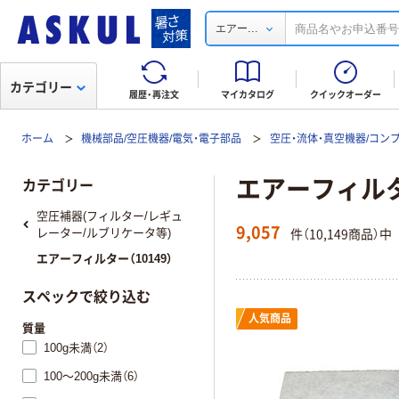
...
エアー
カテゴリー
履歴・再注文
マイカタログ
クイックオーダー
ホーム
機械部品/空圧機器/電気・電子部品
空圧・流体・真空機器/コン
エアーフィル
カテゴリー
空圧補器(フィルター/レギュ
9,057
件（10,149商品）中
レーター/ルブリケータ等)
エアーフィルター（10149）
スペックで絞り込む
人気商品
質量
100g未満（2）
100～200g未満（6）