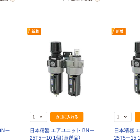
新着
新着
カゴに入れる
BNー
日本精器 エアユニット BNー
日本精器 エ
25T5ー10 1個（直送品）
25T5ー15