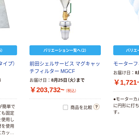
）
バリエーション一覧へ（2）
バリエ
タイプ）
前田シェルサービス マグキャッ
モーターフ
チフィルター MGCF
お届け日
8
降
お届け日
8月25日（火）まで
￥1,721
￥203,732~
（税込）
●モーターカ
に円形に打
が簡単で
商品を比較
す。
ても固定
を使用し
材を使用
にカット
ンや換気