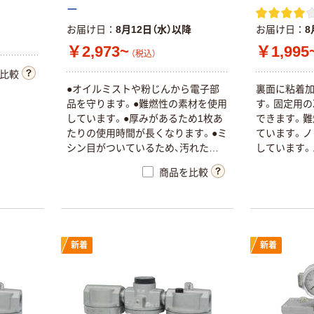
ー
お届け日
8月12日（水）以降
お届け日
8
￥2,973~
￥1,995
（税込）
比較
●オイルミストや粉じんから電子部
裏面に粘着
品を守ります。●難燃性の素材を使用
す。固定用の
しています。●厚みがあるため1枚あ
できます。難
たりの使用時間が長くなります。●ミ
ています。ノ
シン目がついているため、汚れたフ
しています。
ィルターを簡単に切り離すことがで
できます。工
商品を比較
きます。●外付けのため、汚れが一目
口、制御盤や
で分かります。●制御盤フィルターの
使用し、ミス
厚手タイプとしてもご利用いただけ
パソコンや
ます。
付けてほこり
アコンや換
新着
新着
に。難燃性（JIS
適合） カッ