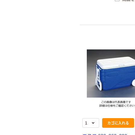
軽量ですので、荷役作業も
ます。※フタ無し（別売）
カゴに入れる