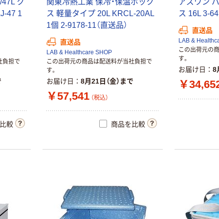
/47L ク
関東冷熱工業 保冷・保温ボック
アズワン 
-47 1
ス 軽量タイプ 20L KRCL-20AL
ス 16L 3-
1個 2-9178-11（直送品）
直送品
LAB & Healthc
直送品
この出荷元の
LAB & Healthcare SHOP
す。
社負担で
この出荷元の商品は配送料が当社負担で
お届け日
8
す。
で
お届け日
8月21日（金）まで
￥34,65
￥57,541
（税込）
比較
商品を比較