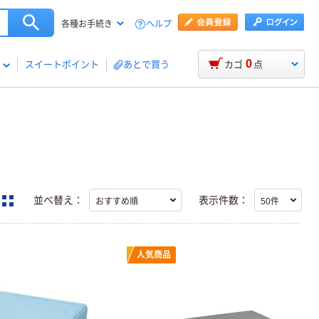
ヘルプ
各種お手続き
0
スイートポイント
あとで買う
カゴ
点
並べ替え：
表示件数：
人気商品