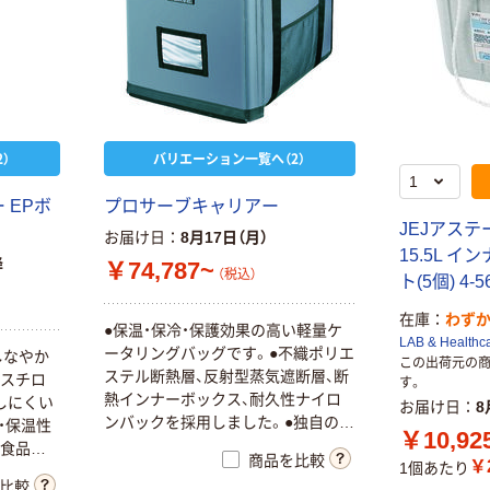
）
バリエーション一覧へ（2）
 EPボ
プロサーブキャリアー
JEJアステ
お届け日
8月17日（月）
15.5L イン
降
￥74,787~
（税込）
ト(5個) 4-
在庫
わず
●保温・保冷・保護効果の高い軽量ケ
LAB & Healthc
ータリングバッグです。●不織ポリエ
しなやか
この出荷元の
ステル断熱層、反射型蒸気遮断層、断
泡スチロ
す。
熱インナーボックス、耐久性ナイロ
しにくい
お届け日
8
ンバックを採用しました。●独自の4
・保温性
￥10,92
層構造により保温・保冷・保護の効果
温食品な
商品を比較
￥2
が高く扱いやすいスタイリッシュな
1個あたり
です。●
比較