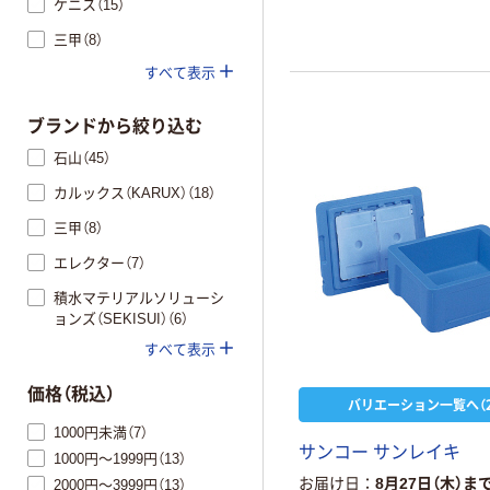
ケニス（15）
三甲（8）
すべて表示
ブランドから絞り込む
石山（45）
カルックス（KARUX）（18）
三甲（8）
エレクター（7）
積水マテリアルソリューシ
ョンズ（SEKISUI）（6）
すべて表示
価格（税込）
バリエーション一覧へ（2
1000円未満（7）
サンコー サンレイキ
1000円～1999円（13）
お届け日
8月27日（木）ま
2000円～3999円（13）