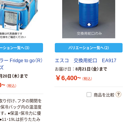
ーション一覧へ（3）
バリエーション一覧へ（2）
Fridge to go（R）
エスコ 交換用蛇口 EA917
ズ
お届け日
8月21日（金）まで
月20日（木）まで
￥6,400~
（税込）
0~
（税込）
商品を比較
取り付け、フタの開閉を
ら保冷バッグ内の温湿度
す。●保温・保冷力に優
11・19Lは折りたたみ