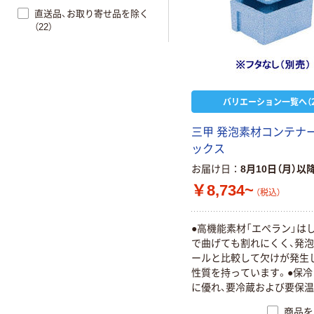
直送品、お取り寄せ品を除く
（22）
バリエーション一覧へ（2
三甲 発泡素材コンテナー
ックス
お届け日
8月10日（月）以
￥8,734~
（税込）
●高機能素材「エぺラン」は
で曲げても割れにくく、発
ールと比較して欠けが発生
性質を持っています。●保冷
に優れ、要冷蔵および要保
どの輸送・保管箱として最適
商品を