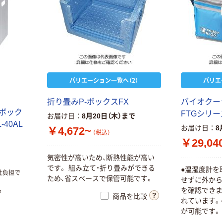
バリエーション一覧へ（2）
バリエ
折り畳みP-ボックスFX
バイオクーラー 
温ボック
FTGシリー
お届け日
8月20日（木）まで
-40AL
お届け日
8
￥4,672~
（税込）
￥29,04
気密性が高いため、断熱性能が高い
です。 組み立て・折り畳みができる
●温湿度計を
社負担で
ため、省スペースで保管可能です。
せずに外か
を確認できま
で
商品を比較
れています。●
が可能です。