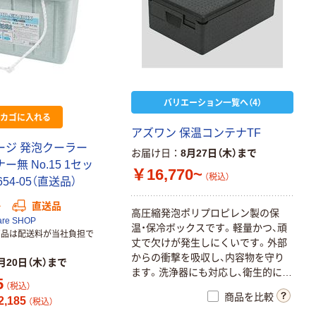
バリエーション一覧へ（4）
カゴに入れる
アズワン 保温コンテナTF
ージ 発泡クーラー
お届け日
8月27日（木）まで
ナー無 No.15 1セッ
￥16,770~
（税込）
5654-05（直送品）
か
直送品
高圧縮発泡ポリプロピレン製の保
are SHOP
温・保冷ボックスです。軽量かつ、頑
商品は配送料が当社負担で
丈で欠けが発生しにくいです。外部
からの衝撃を吸収し、内容物を守り
月20日（木）まで
ます。洗浄器にも対応し、衛生的に繰
5
り返し使用できます（TF10340除
（税込）
商品を比較
,185
く）。サーモ・フューチャー・ボックス
（税込）