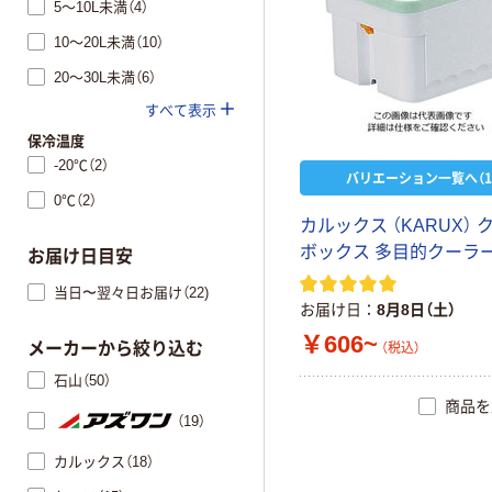
5～10L未満（4）
10～20L未満（10）
20～30L未満（6）
すべて表示
保冷温度
-20℃（2）
バリエーション一覧へ（1
0℃（2）
カルックス （KARUX） 
ボックス 多目的クーラ
お届け日目安
当日〜翌々日お届け（22)
お届け日
8月8日（土）
￥606~
メーカーから絞り込む
（税込）
石山（50）
商品を
（19）
カルックス（18）