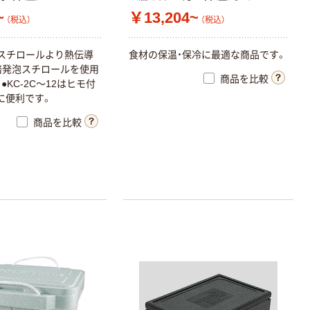
~
￥13,204~
（税込）
（税込）
スチロールより熱伝導
食材の保温・保冷に最適な商品です。
倍発泡スチロールを使用
商品を比較
●KC-2C～12はヒモ付
に便利です。
商品を比較