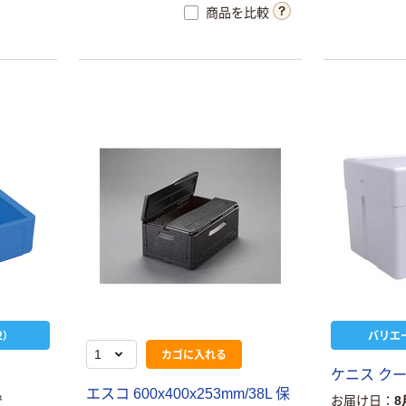
商品を比較
）
バリエ
カゴに入れる
ケニス クー
エスコ 600x400x253mm/38L 保
で
お届け日
8