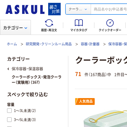
...
クーラ
カテゴリー
履歴・再注文
マイカタログ
クイックオーダー
ホーム
研究開発・クリーンルーム用品
容器・計量器
保冷容器・
クーラーボック
カテゴリー
保冷容器・保温容器
71
件（167商品）中
1件目
クーラーボックス・発泡クーラ
ー（実験用）（167）
スペックで絞り込む
人気商品
容量
1～3L未満（2）
3～5L未満（3）