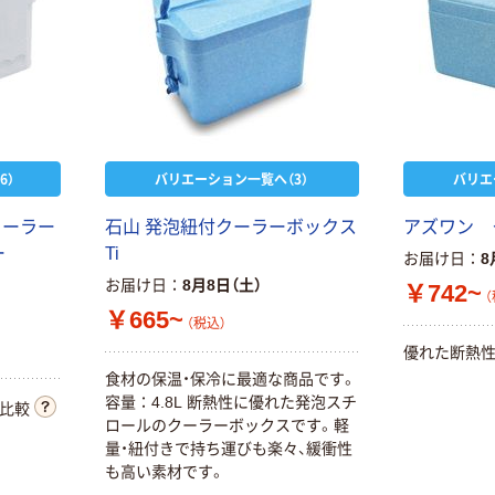
6）
バリエーション一覧へ（3）
バリエ
クーラー
石山 発泡紐付クーラーボックス
アズワン 
ー
Ti
お届け日
8
お届け日
8月8日（土）
￥742~
（
￥665~
（税込）
優れた断熱性
食材の保温・保冷に最適な商品です。
容量：4.8L 断熱性に優れた発泡スチ
比較
ロールのクーラーボックスです。軽
量・紐付きで持ち運びも楽々、緩衝性
も高い素材です。