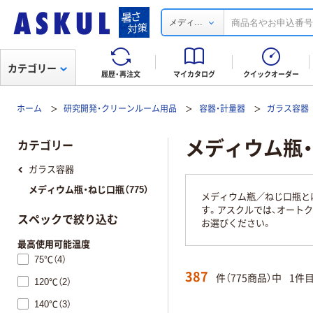
...
メディ
カテゴリー
履歴・再注文
マイカタログ
クイックオーダー
ホーム
研究開発・クリーンルーム用品
容器・計量器
ガラス容器
メディウム瓶
カテゴリー
ガラス容器
メディウム瓶・ねじ口瓶（775）
メディウム瓶／ねじ口瓶と
す。アスクルでは、オート
スペックで絞り込む
お選びください。
最高使用可能温度
75℃（4）
387
件（775商品）中
1件
120℃（2）
140℃（3）