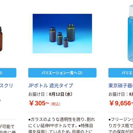
）
バリエーション一覧へ（2）
バリエ
（スクリ
JPボトル 遮光タイプ
東京硝子器械
お届け日
8月12日（水）
お届け日
8
で
￥305~
￥9,656
（税込）
●ガラスのような透明性を誇り、割れ
●フリージン
にくい延伸PPボトルです。●特殊目
りガラス瓶
が可能で
盛を採用しているため、目盛の上に
での保存が可
品性に優