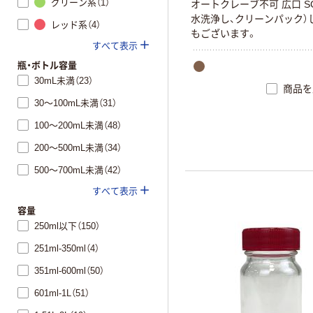
グリーン系（1）
オートクレーブ不可 広口 S
水洗浄し、クリーンパック）
レッド系（4）
もございます。
すべて表示
瓶・ボトル容量
30mL未満（23）
商品を
30～100mL未満（31）
100～200mL未満（48）
200～500mL未満（34）
500～700mL未満（42）
すべて表示
容量
250ml以下（150）
251ml-350ml（4）
351ml-600ml（50）
601ml-1L（51）