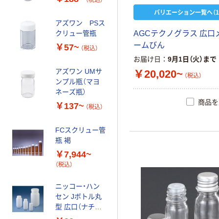
バリエーション一覧へ（1
アズワン PSス
サーモフィッシ
AGCテクノグラス 広口
クリュー管瓶
ャーサイエンテ
ィフィック 広口
ームびん
￥57~
（税込）
試薬ボトル
￥3,703~
お届け日
9月1日（火）まで
（税込）
アズワン UMサ
￥20,020~
（税込）
ンプル瓶（マヨ
東京硝子器械
ネーズ瓶）
TGK 万能つぼ
商品を
￥137~
（税込）
茶 250mL 860-
06-01-14 1個
￥4,789
（税込）
FCスクリュー管
185-7036（直送
瓶 褐
品）
カゴへ
￥7,944~
（税込）
アズワン スチロ
ール棒瓶（標本
ニッコー・ハン
瓶）
セン Jボトル丸
￥46~
型 広口（ナチュ
（税込）
ラル）