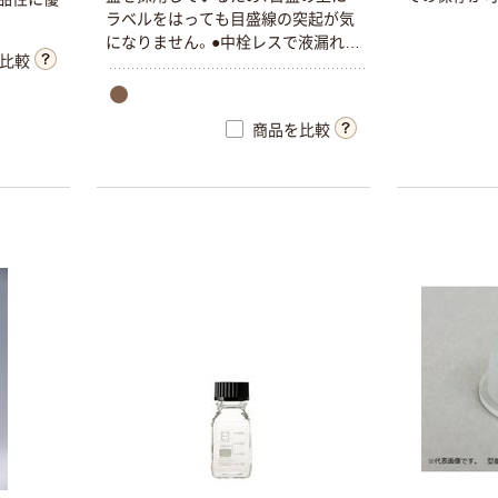
ラベルをはっても目盛線の突起が気
になりません。●中栓レスで液漏れを
比較
シャットアウトします。●遮光瓶は内
容部が確認できる上に400nm以下の
紫外線透過率が0.3%以下です。
商品を比較
マルエム スポイ
マルエム スクリ
ト瓶 S
ュー管（透明）
￥726~
￥7,355~
（税込）