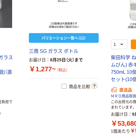
三宝化成 塩ビ広
口瓶
￥209~
（税込）
バリエーション一覧へ（12）
三商 SG ガラス ボトル
l ガラス
柴田科学 
お届け日
8月25日（火）まで
ムびん) 赤
￥1,277~
（税込）
個)（直
750mL 10個
セット(10
商品を比較
直送品
ＭＲＯ商品取
社負担で
この出荷元の
まれています。
で
お届け日
9
￥53,68
￥5
1個あたり