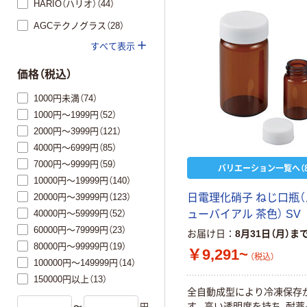
HARIO（ハリオ）（44）
AGCテクノグラス（28）
すべて表示
価格（税込）
1000円未満（74）
1000円～1999円（52）
2000円～3999円（121）
4000円～6999円（85）
7000円～9999円（59）
バリエーション一覧へ（8
10000円～19999円（140）
20000円～39999円（123）
日電理化硝子 ねじ口瓶
40000円～59999円（52）
ューバイアル 茶色） SV
60000円～79999円（23）
お届け日
8月31日（月）ま
80000円～99999円（19）
￥9,291~
（税込）
100000円～149999円（14）
150000円以上（13）
全自動成型により冷凍保存
す。高い透明度を持ち、耐薬
〜
円