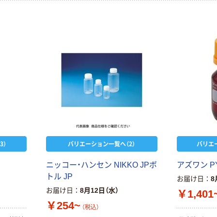
3）
バリエーション一覧へ（2）
バリエ
ニッコー・ハンセン NIKKO JPボ
アズワン P
トル JP
お届け日
8
お届け日
8月12日（水）
￥1,401
￥254~
（税込）