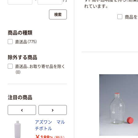
れています。
検索
商品を
商品の種類
直送品（775）
除外する商品
直送品、お取り寄せ品を除く
（0）
注目の商品
アズワン マル
三宝化成 PET広
チボトル
口瓶
￥188~
￥425~
（税込）
（税込）