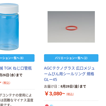
ーション一覧へ（8）
バリエーション一覧へ（2）
 TGK ねじ口管瓶
AGCテクノグラス 広口メジュ
ームびん用シールリング 規格
月26日（水）まで
GLー45
~
（税込）
お届け日
8月28日（金）まで
￥3,080~
（税込）
グコンテナの使用によ
では困難なマイナス温度
能です。