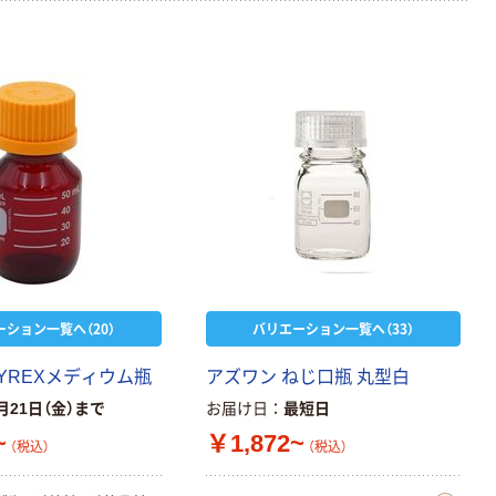
ーション一覧へ（20）
バリエーション一覧へ（33）
YREXメディウム瓶
アズワン ねじ口瓶 丸型白
月21日（金）まで
お届け日
最短日
~
￥1,872~
（税込）
（税込）