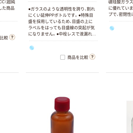
CC（超純
硼珪酸ガラス
した商品
に優れていま
●ガラスのような透明性を誇り、割れ
プで、密閉性
にくい延伸PPボトルです。●特殊目
盛を採用しているため、目盛の上に
ラベルをはっても目盛線の突起が気
になりません。●中栓レスで液漏れを
比較
シャットアウトします。
商品を比較