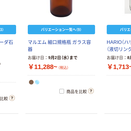
3）
バリエーション一覧へ（9）
バリエ
ソーダ石
マルエム 細口規格瓶 ガラス容
HARIO（
器
（液切リング付
お届け日
9月2日（水）まで
お届け日
8
で
￥11,288~
￥1,713
（税込）
商品を比較
比較