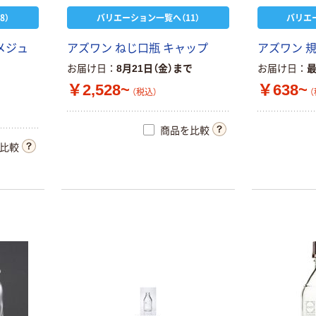
（税込）
8）
バリエーション一覧へ（11）
バリエ
エアリア 携帯用
アズワン 万能缶
メジュ
アズワン ねじ口瓶 キャップ
アズワン 規
小型スプレー式
7-9818
ボトル 50mL2本
お届け日
8月21日（金）まで
お届け日
セット SPR-
￥1,212~
￥550
（税込）
￥2,528~
￥638~
50X2 1個 64-
（税込）
（
（税込）
8872-38（直送
カゴへ
品）
アズワン スクリ
商品を比較
ュー管瓶（ねじ
比較
アズワン PSス
口瓶）
クリュー管瓶
￥73~
（税込）
（ケース）
￥5,329~
（税込）
アズワン PP容
器
￥6,166~
（税込）