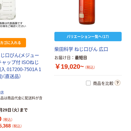
￥92~
（税込）
バリエーション一覧へ（17）
カゴに入れる
柴田科学 ねじ口びん 広口
ねじ口びん(メジュー
お届け日
最短日
キャップ付 ISOねじ
￥19,020~
（税込）
入 017200-7501A 1
個)（直送品）
商品を比較
扱店
商品は商品代金に配送料が含
月29日（火）まで
0
（税込）
,368
（税込）