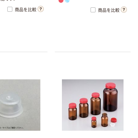
商品を比較
商品を比較
アズワン マル
チボトル
￥188~
（税込）