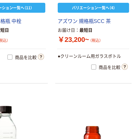
ーション一覧へ（11）
バリエーション一覧へ（4）
アズワン PSス
格瓶 中栓
アズワン 規格瓶SCC 茶
クリュー管瓶
￥57~
最短日
お届け日
最短日
（税込）
￥23,200~
税込）
（税込）
アズワン UMサ
ンプル瓶（マヨ
●クリーンルーム用ガラスボトル
商品を比較
ネーズ瓶）
￥137~
商品を比較
（税込）
FCスクリュー管
瓶 褐
￥7,944~
（税込）
ニッコー・ハン
セン Jボトル丸
型 広口（ナチュ
ラル）