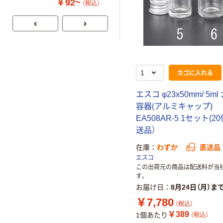
￥92~
（税込）
アズワン スポ
イド瓶 角型
￥564~
（税込）
カゴに入れる
エスコ φ23x50mm/ 5m
容器(アルミキャップ)
EA508AR-5 1セット(20
送品）
在庫
わずか
直送品
エスコ
この出荷元の商品は配送料が当
す。
お届け日
8月24日（月）ま
￥7,780
（税込）
￥389
1個あたり
（税込）