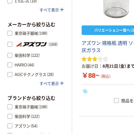
1.51L-2L（19）
すべて表示
メーカーから絞り込む
バリエーション一覧へ（3
東京硝子器械（198）
アズワン 規格瓶 透明 
（169）
灰ガラス
柴田科学（122）
HARIO（44）
お届け日
8月21日（金）ま
￥88~
AGCテクノグラス（28）
（税込）
すべて表示
ブランドから絞り込む
商品を
東京硝子器械（198）
柴田科学（122）
アズワン（54）