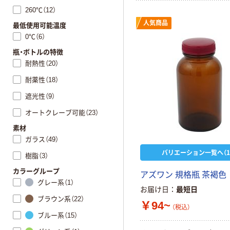
260℃（12）
人気商品
最低使用可能温度
0℃（6）
瓶・ボトルの特徴
耐熱性（20）
耐薬性（18）
遮光性（9）
オートクレーブ可能（23）
素材
ガラス（49）
バリエーション一覧へ（1
樹脂（3）
カラーグループ
アズワン 規格瓶 茶褐色
グレー系（1）
お届け日
最短日
ブラウン系（22）
￥94~
（税込）
ブルー系（15）