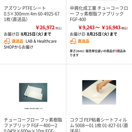
アズワン PTFEシート
中興化成工業 チューコーフロ
0.5×300mm 4m 60-4925-67
ー フッ素樹脂ファブリック
1枚（直送品）
FGF-400
￥26,972
￥9,243
￥16,943
（税込）
お届け日：
8月25日（火）まで
お届け日：
8月25日（火）まで
直送品
LAB & Healthcare
直送品
SHOPからお届け
厚さ(mm)・販売単位違いの商品が
3
商品あ
ります
チューコーフロー フッ素樹脂
コクゴ FEP粘着シートフィル
ファブリック FGFー400ー2
ム 5008ー01 1枚 01-827-01（直
0.045t×600w×10m FGF-
送品）