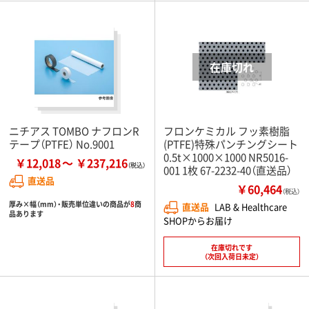
ニチアス TOMBO ナフロンR
フロンケミカル フッ素樹脂
テープ（PTFE） No.9001
(PTFE)特殊パンチングシート
0.5t×1000×1000 NR5016-
￥12,018
￥237,216
001 1枚 67-2232-40（直送品）
直送品
￥60,464
（税込）
厚み×幅（mm）・販売単位違いの商品が
8
商
直送品
LAB & Healthcare
品あります
SHOPからお届け
在庫切れです
（次回入荷日未定）