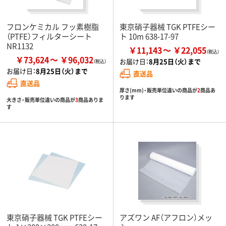
フロンケミカル フッ素樹脂
東京硝子器械 TGK PTFEシー
（PTFE）フィルターシート
ト 10m 638-17-97
NR1132
￥11,143
￥22,055
￥73,624
￥96,032
お届け日：
8月25日（火）まで
お届け日：
8月25日（火）まで
直送品
直送品
厚さ(mm)・販売単位違いの商品が
2
商品あ
ります
大きさ・販売単位違いの商品が
3
商品ありま
す
東京硝子器械 TGK PTFEシー
アズワン AF（アフロン）メッ