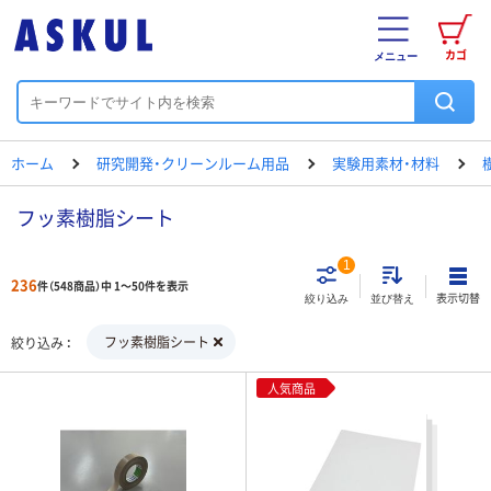
カゴ
メニュー
ホーム
研究開発・クリーンルーム用品
実験用素材・材料
フッ素樹脂シート
1
236
件（548商品）中 1～50件を表示
表示切替
絞り込み
並び替え
フッ素樹脂シート
絞り込み
人気商品