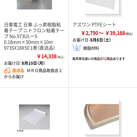
日東電工 日東 ふっ素樹脂粘
アズワン PTFEシート
着テープ ニトフロン粘着テー
￥2,790
￥39,188
プ No.973ULーS
お届け日：
8月8日（土）
0.18mm×50mm×10m
973SX18X50 1巻（直送品）
樹脂材料
￥14,338
（税込）
販売単位違いの商品が
12
商品あります
お届け日：
8月10日（月）
直送品
ＭＲＯ商品取扱店２
からお届け