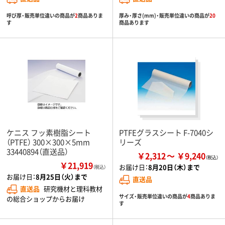
呼び厚・販売単位違いの商品が
2
商品ありま
厚み・厚さ(mm)・販売単位違いの商品が
20
す
商品あります
ケニス フッ素樹脂シート
PTFEグラスシート F-7040シ
（PTFE） 300×300×5mm
リーズ
33440894（直送品）
￥2,312
￥9,240
￥21,919
お届け日：
8月20日（木）まで
（税込）
お届け日：
8月25日（火）まで
直送品
直送品
研究機材と理科教材
サイズ・販売単位違いの商品が
4
商品ありま
の総合ショップからお届け
す