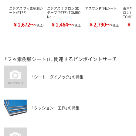
ニチアス フッ素樹脂シ
ニチアス ナフロン（R）
アズワン PTFEシート
東京マテ
ート（PTFE）
テープ（PTFE） TOMBO
ロン（R）
No…
TOMB…
￥1,672～
￥1,464～
￥2,790～
￥7
（税込）
（税込）
（税込）
「フッ素樹脂シート」に関連するピンポイントサーチ
「シート ダイノック」の特集
「クッション 工作」の特集