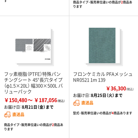
す
商品タイプ・販売単位違いの商品が
2
商品あ
ります
フッ素樹脂（PTFE）特殊パン
フロンケミカル PFAメッシュ
チングシート 45°長穴タイプ
NR0521 1m 139
（φ1.5×20L） 幅300×500L バ
￥36,300
（税込）
リューパック
お届け日：
8月25日（火）まで
￥150,480
￥187,056
直送品
お届け日：
8月21日（金）まで
型式・販売単位違いの商品が
4
商品あります
直送品
商品タイプ・販売単位違いの商品が
2
商品あ
ります