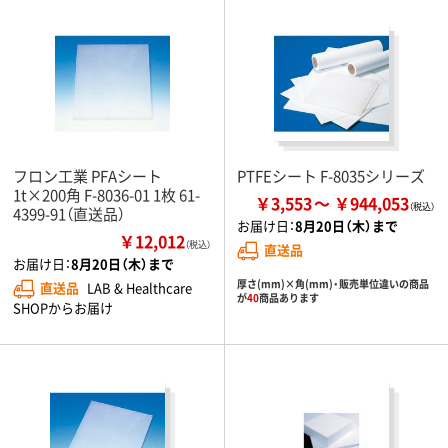
フロン工業 PFAシート
PTFEシート F-8035シリーズ
1t×200角 F-8036-01 1枚 61-
￥3,553
￥944,053
4399-91（直送品）
お届け日：
8月20日（木）まで
￥12,012
（税込）
直送品
お届け日：
8月20日（木）まで
厚さ(mm)×角(mm)・販売単位違いの商品
直送品
LAB & Healthcare
が
40
商品あります
SHOPからお届け