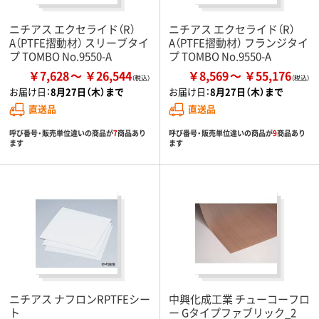
ニチアス エクセライド（R）
ニチアス エクセライド（R）
A（PTFE摺動材） スリーブタイ
A（PTFE摺動材） フランジタイ
プ TOMBO No.9550-A
プ TOMBO No.9550-A
￥7,628
￥26,544
￥8,569
￥55,176
お届け日：
8月27日（木）まで
お届け日：
8月27日（木）まで
直送品
直送品
呼び番号・販売単位違いの商品が
7
商品あり
呼び番号・販売単位違いの商品が
9
商品あり
ます
ます
ニチアス ナフロンRPTFEシー
中興化成工業 チューコーフロ
ト
ー Gタイプファブリック_2