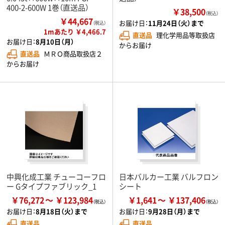
400-2-600W 1巻（直送品）
￥38,500
（税込）
￥44,667
お届け日：
11月24日（火）まで
（税込）
1mあたり ￥4,466.7
直送品
理化学用品等取扱店
お届け日：
8月10日（月）
からお届け
直送品
ＭＲＯ商品取扱店２
からお届け
中興化成工業 チューコーフロ
日本バルカー工業 バルフロン
ー Gタイプファブリック_1
シート
￥76,272
￥123,984
￥1,641
￥137,406
お届け日：
8月18日（火）まで
お届け日：
9月28日（月）まで
直送品
直送品