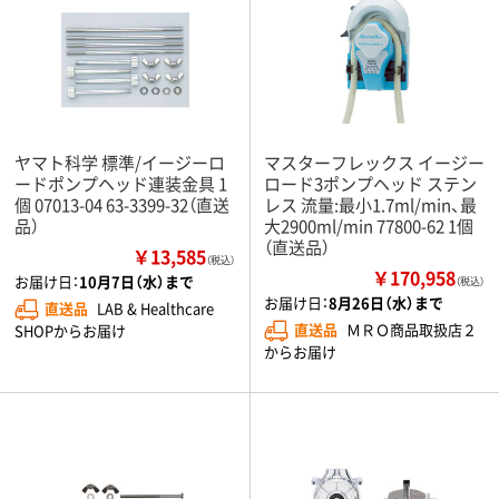
ヤマト科学 標準/イージーロ
マスターフレックス イージー
ードポンプヘッド連装金具 1
ロード3ポンプヘッド ステン
個 07013-04 63-3399-32（直送
レス 流量:最小1.7ml/min、最
品）
大2900ml/min 77800-62 1個
（直送品）
￥13,585
（税込）
￥170,958
お届け日：
10月7日（水）まで
（税込）
お届け日：
8月26日（水）まで
直送品
LAB & Healthcare
直送品
ＭＲＯ商品取扱店２
SHOPからお届け
からお届け