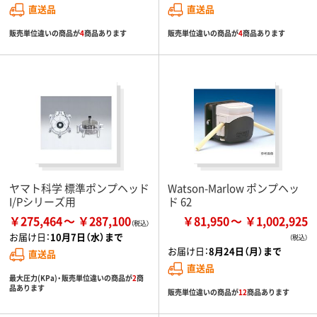
直送品
直送品
販売単位違いの商品が
4
商品あります
販売単位違いの商品が
4
商品あります
ヤマト科学 標準ポンプヘッド
Watson-Marlow ポンプヘッ
I/Pシリーズ用
ド 62
￥275,464
￥287,100
￥81,950
￥1,002,925
お届け日：
10月7日（水）まで
お届け日：
8月24日（月）まで
直送品
直送品
最大圧力(KPa)・販売単位違いの商品が
2
商
品あります
販売単位違いの商品が
12
商品あります