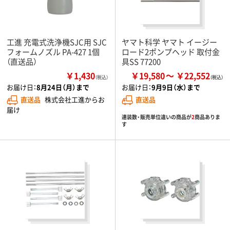
工進 充電式洗浄機SJC用 SJC
ヤマト科学 ヤマト イージー
フォームノズル PA-427 1個
ロード2ポンプヘッド 取付金
（直送品）
具SS 77200
￥1,430
￥19,580
￥22,552
（税込）
お届け日：
8月24日（月）まで
お届け日：
9月9日（水）まで
直送品
株式会社工進からお
直送品
届け
連装数・販売単位違いの商品が
2
商品ありま
す