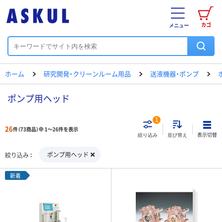
カゴ
メニュー
ホーム
研究開発・クリーンルーム用品
送液機器・ポンプ
ポンプ用ヘッド
1
26
件（73商品）中 1～26件を表示
表示切替
絞り込み
並び替え
ポンプ用ヘッド
絞り込み
新着