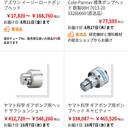
アズワン イージーロードポン
Cole-Parmer 標準ポンプヘッ
プヘッド
ド 鉄製08H 7013-20
33260660（直送品）
￥17,820
￥188,760
￥77,593
お届け日：
8月21日（金）まで
（税込）
お届け日：
8月27日（木）まで
直送品
直送品
研究機材と理科教材
適合チューブNo.・販売単位違いの商品が
5
商
の総合ショップからお届け
品あります
ヤマト科学 ギアポンプ用ヘッ
ヤマト科学 ギアポンプ用ポン
ド サクションシュー
プヘッド キャビティー
￥412,720
￥546,260
￥334,087
￥465,520
お届け日：
10月7日（水）まで
お届け日：
10月7日（水）まで