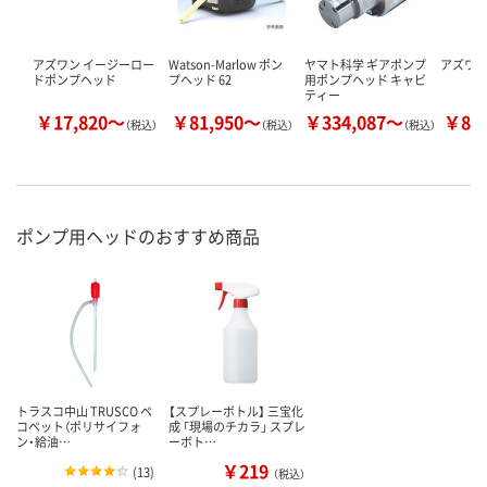
アズワン イージーロー
Watson-Marlow ポン
ヤマト科学 ギアポンプ
アズワン
ドポンプヘッド
プヘッド 62
用ポンプヘッド キャビ
ティー
￥17,820～
￥81,950～
￥334,087～
￥81
（税込）
（税込）
（税込）
ポンプ用ヘッドのおすすめ商品
トラスコ中山 TRUSCO ペ
【スプレーボトル】 三宝化
コペット（ポリサイフォ
成 「現場のチカラ」 スプレ
ン・給油…
ーボト…
￥219
(
13
)
（税込）