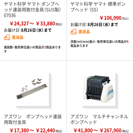
ヤマト科学 ヤマト ポンプヘ
ヤマト科学 ヤマト 標準ポン
ッド連装用取付金具（SUS製）
プヘッド （SS）
07036
￥106,990
（税込）
￥24,327
￥33,880
お届け日：
8月26日（水）まで
お届け日：
8月26日（水）まで
直送品
直送品
流量(ml/min)最小・販売単位違いの商品が
6
商品あります
連装数・販売単位違いの商品が
2
商品ありま
す
アズワン ポンプヘッド連装
アズワン マルチチャンネル
用取付金具
ポンプヘッド
￥17,380
￥22,440
￥41,800
￥267,960