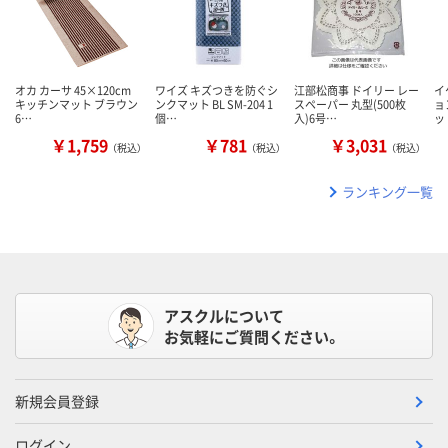
オカ カーサ 45×120cm
ワイズ キズつきを防ぐシ
江部松商事 ドイリー レー
イ
キッチンマット ブラウン
ンクマット BL SM-204 1
スペーパー 丸型(500枚
ョ
6…
個…
入)6号…
ッ
￥1,759
￥781
￥3,031
（税込）
（税込）
（税込）
ランキング一覧
アスクルについて
お気軽にご質問ください。
新規会員登録
ログイン