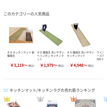
このカテゴリーの人気商品
オカ キッチンマット 新
オカ 優踏生 洗いやすい
オカ 優踏生 洗いやすい
ワイズ 
優踏生
へリンボン キッチンマ
キッチンマット
ーズ 吸水
ット
089 1個
￥3,219～
￥1,979～
￥4,948～
（税込）
（税込）
（税込）
キッチンマット/キッチンラグの売れ筋ランキング