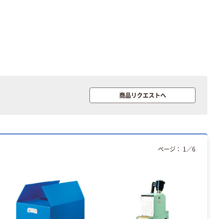
本気プライス
オリジナル
アスクル トイ
コピー用紙 ア
レのおそうじシ
スクル マルチ
ート 大王製紙
ペーパー スーパ
共同企画 トイ
ーホワイト+
￥330~
￥149~
（税込）
（税込）
レクリーナー
商品リクエストへ
トイレシート
オリジナル
本気プライス
オリジナル
【ガムテープ】ア
アスクル プラス
スクル 現場のチ
チックグローブ
カラ 厚さ
粉なし（パウダ
ページ：
1
／
6
0.22mm 布テー
ーフリー）
￥145~
￥398~
（税込）
（税込）
プ
本気プライス
アスクル クリア
ーホルダー A4
スタンダード