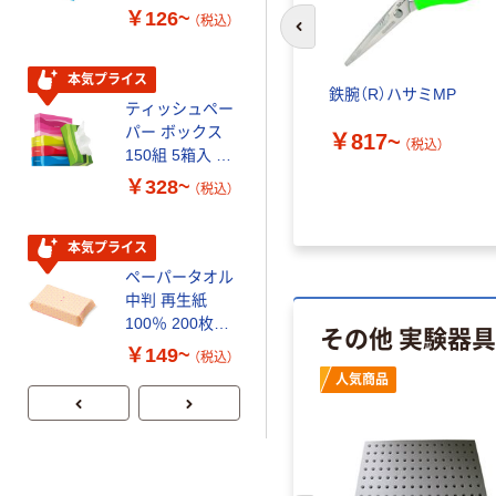
￥126~
￥458~
（税込）
（税込）
前のスライドへ
本気プライス
本気プライス
鉄腕（R）ハサミMP
ティッシュペー
トイレットペー
パー ボックス
パー シングル
￥817~
（税込）
150組 5箱入 ア
120ｍ 再生紙
スクル スマート
100% 6ロール
￥328~
￥470~
（税込）
（税込）
コンパクト ビ
リサイクル100
ビッド PEFC認
芯あり FSC認
証
証
本気プライス
期間限定価格
ペーパータオル
アスクル プラ
中判 再生紙
スチックグロー
100％ 200枚
ブ 薄手 粉な
その他 実験器
FSC認証 シング
し（パウダーフ
￥149~
￥298~
（税込）
（税込）
ル 大王製紙共同
リー）
人気商品
企画 オリジナル