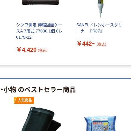
指定医薬部外品
アスクル オリジ
￥428~
（税込）
ナルティッシュ
￥140~
（税込）
PEFC認証
オリジナル
シンワ測定 伸縮図面ケー
SANEI ドレンホースクリ
人気商品
【アスクル限定】
スA 7段式 77030 1個 61-
ーナー PR871
サントリー 天然
ファーストレイ
6175-22
水 ミネラルウォ
ト ニトリルグ
￥442~
（税込）
ーター ペットボ
ローブ ブル
￥4,420
￥698~
（税込）
（税込）
トル
ー 粉なし（パ
￥686~
（税込）
ウダーフリー）
オリジナル
本気プライス
アスクル 検査用
ファーストレイ
ディスポパンツ
ト ホワイト紙コ
具・小物 のベストセラー商品
￥96~
（税込）
ップ
￥374~
（税込）
人気商品