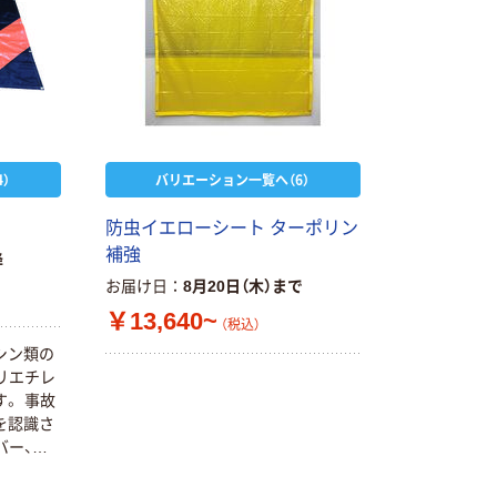
）
バリエーション一覧へ（6）
防虫イエローシート ターポリン
補強
降
お届け日
8月20日（木）まで
￥13,640~
（税込）
シン類の
リエチレ
。 事故
を認識さ
バー、荷
バーに。
や工場内