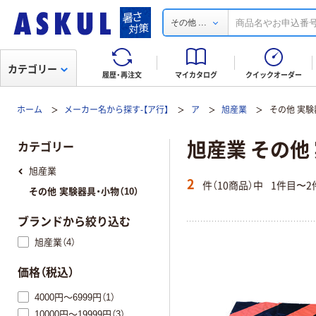
...
その他
カテゴリー
履歴・再注文
マイカタログ
クイックオーダー
ホーム
メーカー名から探す-【ア行】
ア
旭産業
その他 実験
旭産業 その他
カテゴリー
旭産業
2
件（10商品）中
1件目〜2
その他 実験器具・小物（10）
ブランドから絞り込む
旭産業（4）
価格（税込）
4000円～6999円（1）
10000円～19999円（3）