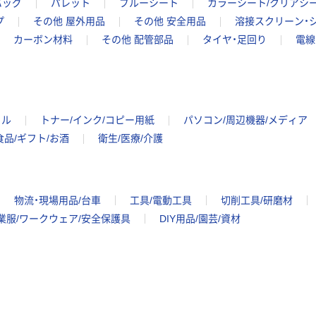
バッグ
パレット
ブルーシート
カラーシート/クリアシ
プ
その他 屋外用品
その他 安全用品
溶接スクリーン・
カーボン材料
その他 配管部品
タイヤ・足回り
電線
イル
トナー/インク/コピー用紙
パソコン/周辺機器/メディア
食品/ギフト/お酒
衛生/医療/介護
物流・現場用品/台車
工具/電動工具
切削工具/研磨材
業服/ワークウェア/安全保護具
DIY用品/園芸/資材