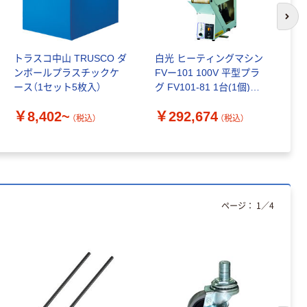
￥126~
（税込）
次の
本気プライス
トラスコ中山 TRUSCO ダ
白光 ヒーティングマシン
ク
ティッシュペー
ンボールプラスチックケ
FVー101 100V 平型プラ
ォ
パー ボックス
ース（1セット5枚入）
グ FV101-81 1台(1個)
150組 5箱入 ア
￥
114-9209（直送品）
スクル スマート
￥8,402~
￥292,674
￥328~
（税込）
（税込）
（税込）
コンパクト ビ
ビッド PEFC認
証
本気プライス
ペーパータオル
中判 再生紙
100％ 200枚
ページ：
1
／
4
FSC認証 シング
￥149~
（税込）
ル 大王製紙共同
企画 オリジナル