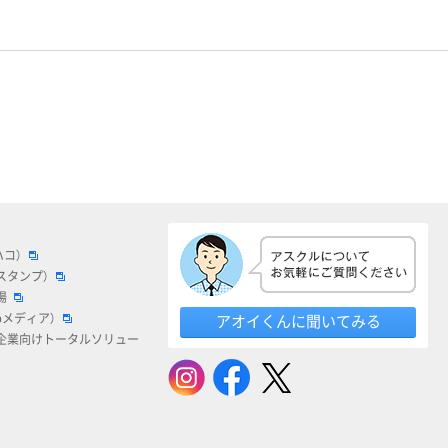
ハコ）
スタンプ）
場
bメディア）
アオイくんに聞いてみる
企業向けトータルソリュー