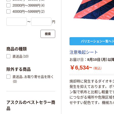
20000円～39999円（4）
40000円～59999円（2）
〜
円
検索
バリエーション一覧へ（4
商品の種類
注意喚起シート
直送品（10）
お届け日
8月10日（月）以
￥6,534~
（税込）
除外する商品
直送品、お取り寄せ品を除く
焼却時に発生するダイオキ
（0）
発生を抑えております。 ポ
ン製で帆布と比較し軽量です
につながる場所や危険区域
アスクルのベストセラー商
せやすい配色です。 機械カ
物カバー、雨よけ、埃よけカ
品
防災用品の備蓄用に。 現場