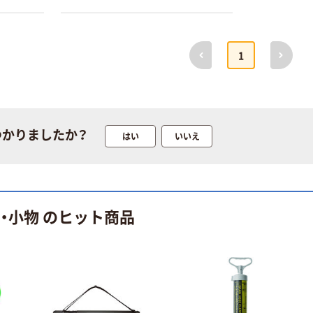
ブラッ
模様
本気プライス
オリジナル
前へ
次へ
1
蛍光オプテック
【アスクル限定】
ス1(アスクル限
ファーストレイ
定モデル) 蛍光
ト ニトリルグ
ペン ゼブラ
ローブ ホワイ
￥52~
￥698~
（税込）
（税込）
ト 粉なし（パ
つかりましたか？
はい
いいえ
ウダーフリー）
本気プライス
本気プライス
嬬恋銘水 ナチュ
ペーパータオル
ラルミネラルウ
小判・シングル
ォーター 500ml
再生紙 200枚
・小物 のヒット商品
キャップシール
FSC認証紙 アス
￥1,037~
￥143~
（税込）
付き／2Lラベル
クルオリジナル
（税込）
レス 10本
本気プライス
オリジナル
ティッシュペー
スズラン 酒精綿
パー ボックス
G バルクタイプ
モカ 200組 5個