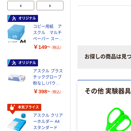
の危険区域の注意喚起に。 
ク・オレンジのストライプ
オリジナル
オリジナル
コピー用紙 ア
コピー用紙 マ
スクル マルチ
ルチペーパー
ペーパー スーパ
スーパーエコノ
ーホワイト+
ミー+
￥149~
￥149~
（税込）
（税込）
お探しの商品は見
オリジナル
本気プライス
アスクル プラス
トイレットペー
チックグローブ
パー ダブル60
粉なし（パウダ
ｍ 再生紙
その他 実験器具
ーフリー）
100% 6ロール
￥398~
￥460~
（税込）
（税込）
リサイクル100
芯あり FSC認
証
本気プライス
本気プライス
アスクル クリア
アスクル 耳にや
ーホルダー A4
さしい やわらか
スタンダード
いマスク