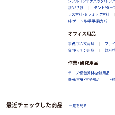
シブルコンテナバッグ/トン
袋/がら袋
テント/ター
ラス材料・セラミック材料
絆/ゲートル/手甲/腕カバー
オフィス用品
事務用品/文房具
ファ
貨/キッチン用品
飲料/
作業・研究用品
テープ/梱包資材/店舗用品
機器/電気・電子部品
作
最近チェックした商品
一覧を見る