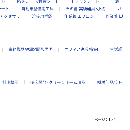
ート
防炎シート/難燃シート
トラックシート
土嚢
シート
自動車整備用工具
その他 実験器具・小物
ガ
アクセサリ
溶接用手袋
作業着 エプロン
作業着 脚
事務機器/家電/電池/照明
オフィス家具/収納
生活雑
計測機器
研究開発・クリーンルーム用品
機械部品/空圧
ページ：
1
／
1