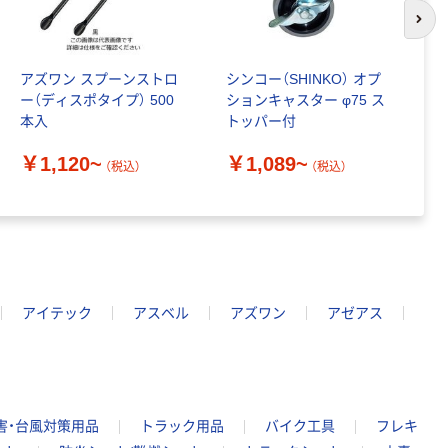
次の
アズワン スプーンストロ
シンコー（SHINKO） オプ
三
ー（ディスポタイプ） 500
ションキャスター φ75 ス
ク
本入
トッパー付
（
￥1,120~
￥1,089~
￥
（税込）
（税込）
アイテック
アスベル
アズワン
アゼアス
害・台風対策用品
トラック用品
バイク工具
フレキ