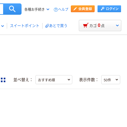
ヘルプ
各種お手続き
0
スイートポイント
あとで買う
カゴ
点
並べ替え：
表示件数：