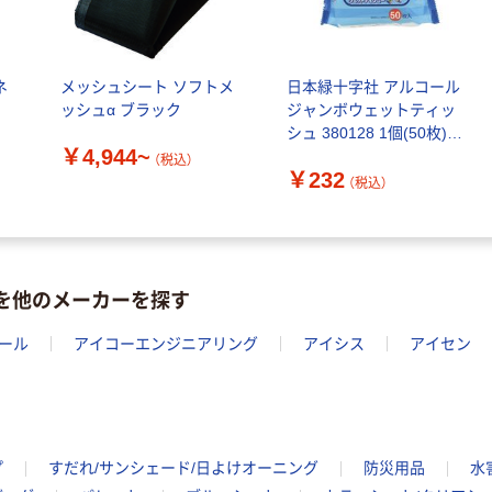
ネ
メッシュシート ソフトメ
日本緑十字社 アルコール
ッシュα ブラック
ジャンボウェットティッ
シュ 380128 1個(50枚)
￥4,944~
62-3806-43（直送品）
（税込）
￥232
（税込）
物を他のメーカーを探す
ール
アイコーエンジニアリング
アイシス
アイセン
プ
すだれ/サンシェード/日よけオーニング
防災用品
水