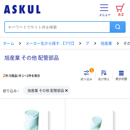
カゴ
メニュー
ホーム
メーカー名から探す - 【ア行】
ア
旭産業
そ
旭産業 その他 配管部品
1
2
件（5商品）中 1～2件を表示
表示切替
絞り込み
並び替え
旭産業 その他 配管部品
絞り込み