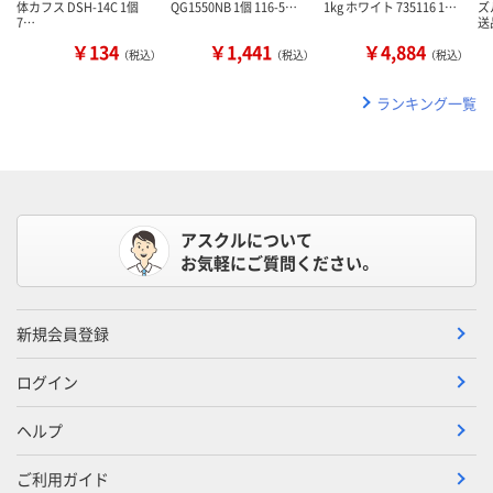
体カフス DSH-14C 1個
QG1550NB 1個 116-5…
1kg ホワイト 735116 1…
ズ
7…
送
￥134
￥1,441
￥4,884
（税込）
（税込）
（税込）
ランキング一覧
アスクルについて
お気軽にご質問ください。
新規会員登録
ログイン
ヘルプ
ご利用ガイド