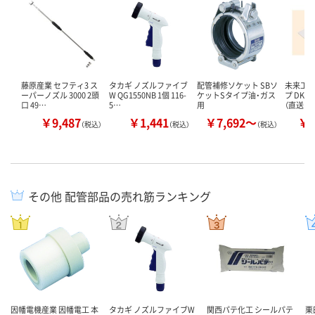
藤原産業 セフティ3 ス
タカギ ノズルファイブ
配管補修ソケット SBソ
未来工業
ーパーノズル 3000 2頭
W QG1550NB 1個 116-
ケットSタイプ油・ガス
プ DKTP
口 49…
5…
用
（直送…
￥9,487
￥1,441
￥7,692～
￥1
（税込）
（税込）
（税込）
その他 配管部品の売れ筋ランキング
因幡電機産業 因幡電工 本
タカギ ノズルファイブW
関西パテ化工 シールパテ
栗