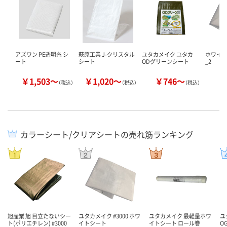
アズワン PE透明糸 シ
萩原工業 J-クリスタル
ユタカメイク ユタカ
ホワイトシ
ート
シート
ODグリーンシート
_2
￥1,503～
￥1,020～
￥746～
￥
（税込）
（税込）
（税込）
カラーシート/クリアシートの売れ筋ランキング
旭産業 旭 目立たないシー
ユタカメイク #3000 ホワ
ユタカメイク 最軽量ホワ
ユ
ト(ポリエチレン) #3000
イトシート
イトシート ロール巻
O