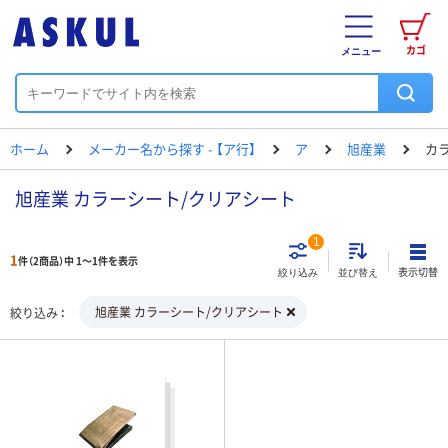
カゴ
メニュー
ホーム
メーカー名から探す - 【ア行】
ア
旭産業
カ
旭産業 カラーシート/クリアシート
1
1
件（2商品）中 1～1件を表示
表示切替
絞り込み
並び替え
旭産業 カラーシート/クリアシート
絞り込み