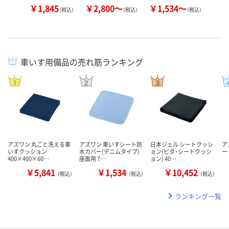
￥1,845
￥2,800～
￥1,534～
￥
（税込）
（税込）
（税込）
車いす用備品の売れ筋ランキング
アズワン 丸ごと洗える車
アズワン 車いすシート防
日本ジェル シートクッシ
ア
いすクッション
水カバー(デニムタイプ)
ョン(ピタ・シートクッシ
ート
400×400×60…
座面用 7…
ョン) 40…
￥5,841
￥1,534
￥10,452
（税込）
（税込）
（税込）
ランキング一覧