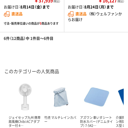
￥37,939
￥16,127
（税込）
（税込）
お届け日：
8月14日（金）まで
お届け日：
8月24日（月）まで
直送品
直送品
（株）ウェルファンか
らお届け
寸法・販売単位違いの商品が
5
商品あります
6件（12商品）中 1件目～6件目
このカテゴリーの人気商品
ジェイセップ九州 携帯
竹虎 マルチレインカバ
アズワン 車いすシート
介援隊 
扇風機Chibi ACアダプ
ー
防水カバー（デニムタイ
ン用防
ター付 4…
プ） 7-542…
ス型 ロ