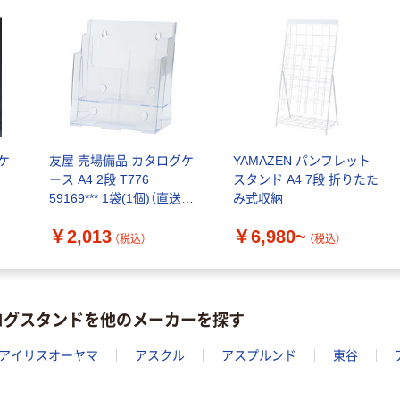
ケ
友屋 売場備品 カタログケ
YAMAZEN パンフレット
ース A4 2段 T776
スタンド A4 7段 折りたた
59169*** 1袋(1個)（直送
み式収納
品）
￥2,013
￥6,980~
（税込）
（税込）
ログスタンドを他のメーカーを探す
アイリスオーヤマ
アスクル
アスプルンド
東谷