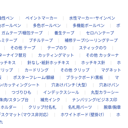
油性ペン
ペイントマーカー
水性マーカー・サインペン
色ボールペン
多色ボールペン
多機能ボールペン
ボ
ガムテープ/梱包テープ
養生テープ
セロハンテープ
ルミテープ
ブチルテープ
補修テープ/シーリングテープ
その他 テープ
テープのり
スティックのり
ターナイフ替刃
カッティングマット
その他 カッターナ
ッチキス
針なし・紙針ホッチキス
ホッチキス針
ホ
クリップ
カードリング
その他 クリップ
マグネット
板
ポスターフレーム/額縁
ブラックボード/黒板
マ
ン/カッティングシート
穴あけパンチ（大型）
穴あけパン
つづりひも
インデックスシール
丸型カラーシー
朱肉/スタンプ台
補充インク
ナンバリング/ビジネス印
ドホルダー
クリップ付名札
名札用パーツ
腕章/胸章
デスクマット（マウス非対応）
ホワイトボード（壁掛け）
ホ
れ