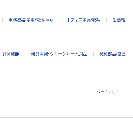
事務機器/家電/電池/照明
オフィス家具/収納
生活雑
計測機器
研究開発・クリーンルーム用品
機械部品/空圧
ページ：
1
／
1