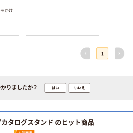
ヒモかけ
本気プライス
オリジナル
アスクル はたら
アスクル 「現場
く ふせん
のチカラ」 養生
50×15mm
テープ
￥386~
￥358~
前へ
次へ
（税込）
（税込）
1
本気プライス
オリジナル
トイレットペー
サントリー 伊右
パー ダブル60
衛門 「お茶、どう
ｍ 再生紙
ぞ。」 緑茶
つかりましたか？
はい
いいえ
100% 6ロール
￥460~
￥528~
（税込）
（税込）
リサイクル100
芯あり FSC認
証
オリジナル
オリジナル
乾電池 単4
アスクル プラス
/カタログスタンド のヒット商品
形 アルカリ乾
チックグローブ
電池 北欧パッ
粉なし（パウダ