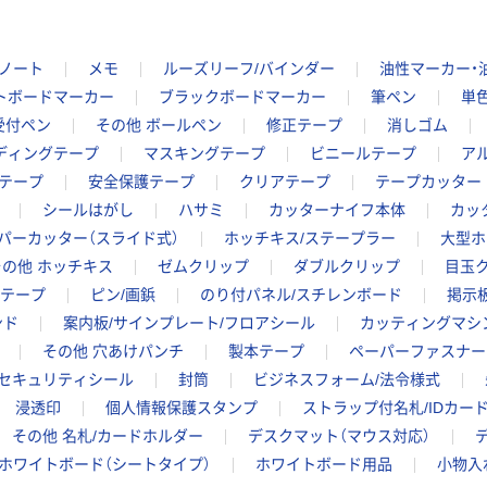
ノート
メモ
ルーズリーフ/バインダー
油性マーカー・
トボードマーカー
ブラックボードマーカー
筆ペン
単
受付ペン
その他 ボールペン
修正テープ
消しゴム
ディングテープ
マスキングテープ
ビニールテープ
ア
用テープ
安全保護テープ
クリアテープ
テープカッター
シールはがし
ハサミ
カッターナイフ本体
カッ
パーカッター（スライド式）
ホッチキス/ステープラー
大型ホ
その他 ホッチキス
ゼムクリップ
ダブルクリップ
目玉
・テープ
ピン/画鋲
のり付パネル/スチレンボード
掲示
ンド
案内板/サインプレート/フロアシール
カッティングマシ
その他 穴あけパンチ
製本テープ
ペーパーファスナー
セキュリティシール
封筒
ビジネスフォーム/法令様式
浸透印
個人情報保護スタンプ
ストラップ付名札/IDカー
その他 名札/カードホルダー
デスクマット（マウス対応）
ホワイトボード（シートタイプ）
ホワイトボード用品
小物入