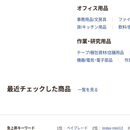
オフィス用品
事務用品/文房具
ファ
貨/キッチン用品
飲料/
作業・研究用品
テープ/梱包資材/店舗用品
機器/電気・電子部品
作
最近チェックした商品
一覧を見る
急上昇キーワード
1位
ベイブレード
2位
instax mini13