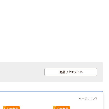
本気プライス
本気プライス
アスクル はたら
キングジム テプ
く ふせん 付箋
ラ TEPRA
75×25mm
PRO【純正】テー
プ 白ラベル
￥377~
￥914~
（税込）
（税込）
12mm幅 （黒文
字）
富士フイルム チ
本気プライス
ェキ専用フィル
ニチバン セロテ
ム INSTAX MINI
ープ 大巻
WW2
￥1,580~
商品リクエストへ
￥124~
（税込）
（税込）
本気プライス
本気プライス
アスクル セロハ
トイレットペー
ンテープ
ページ：
1
／
5
パー シングル
120ｍ 再生紙
￥216~
（税込）
100% 6ロール