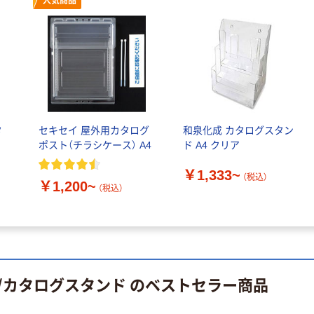
人気商品
ケージ アスク
ーフリー）
￥140~
￥398~
（税込）
（税込）
ルオリジナル
富士フイルム
オリジナル
instax mini13
アスクルオリジ
INS MINI 13
ナル ラミネー
￥12,100~
トフィルム A4
（税込）
サイズ
￥458~
（税込）
タ
セキセイ 屋外用カタログ
和泉化成 カタログスタン
100μ（ミクロン）
ポスト（チラシケース） A4
ド A4 クリア
本気プライス
本気プライス
大塚製薬工場
￥1,333~
（税込）
ペーパータオル
経口補水液 オー
￥1,200~
（税込）
中判 再生紙
エスワン（OS-1）
100％ 200枚
￥159~
（税込）
FSC認証 シング
￥149~
（税込）
ル 大王製紙共同
企画 オリジナル
/カタログスタンド のベストセラー商品