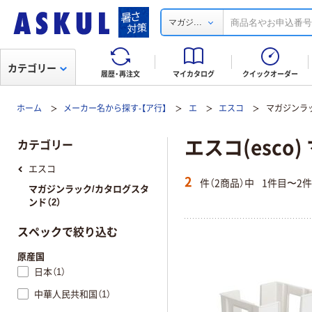
...
マガジ
カテゴリー
履歴・再注文
マイカタログ
クイックオーダー
ホーム
メーカー名から探す-【ア行】
エ
エスコ
マガジンラ
エスコ(esc
カテゴリー
エスコ
2
件（2商品）中
1件目〜2
マガジンラック/カタログスタ
ンド（2）
スペックで絞り込む
原産国
日本（1）
中華人民共和国（1）