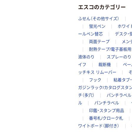
エスコのカテゴリー
ふせん（その他サイズ）
蛍光ペン
ホワイ
ールペン替芯
デスク・
両面テープ
メン
耐熱テープ/電子基板
液体のり
スプレーのり
イフ
裁断機
ペー
ッチキス リムーバー
フック
粘着タブ
ガジンラック/カタログスタ
チ（多穴）
パンチラベル
ル
パンチラベル
印鑑・スタンプ用品
番号札/クローク札
ワイトボード（脚付き）