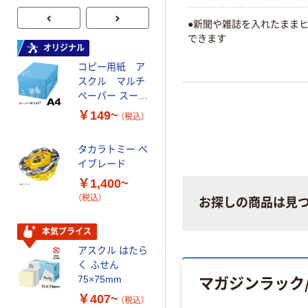
●新聞や雑誌を入れたまま
できます
オリジナル
オリジナル
コピー用紙 ア
ゴミ袋 エコノミ
スクル マルチ
ータイプ 乳白半
ペーパー スーパ
透明 高密度タイ
ーホワイト+
プ 詰替用 バイ
￥149~
￥616~
（税込）
（税込）
オマス素材10％
配合
タカラトミー ベ
オリジナル
イブレード
乾電池 単3
￥1,400~
形 アルカリ乾
（税込）
電池 北欧パッ
お探しの商品は見
ケージ アスク
￥140~
（税込）
ルオリジナル
本気プライス
アスクル はたら
本気プライス
く ふせん
ティッシュペー
マガジンラック
75×75mm
パー ボックス
￥407~
（税込）
150組 5箱入 ア