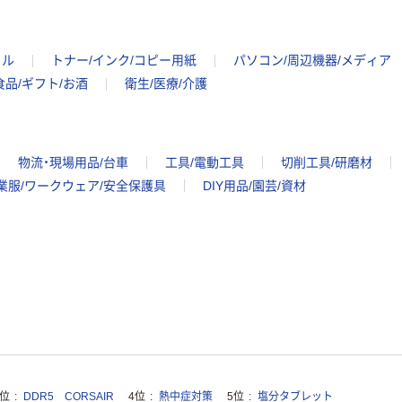
イル
トナー/インク/コピー用紙
パソコン/周辺機器/メディア
食品/ギフト/お酒
衛生/医療/介護
物流・現場用品/台車
工具/電動工具
切削工具/研磨材
業服/ワークウェア/安全保護具
DIY用品/園芸/資材
3位
DDR5 CORSAIR
4位
熱中症対策
5位
塩分タブレット