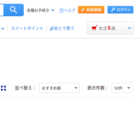
ヘルプ
各種お手続き
0
スイートポイント
あとで買う
カゴ
点
並べ替え：
表示件数：