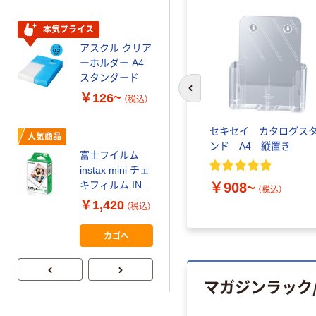
スクル スマート
￥328~
（税込）
コンパクト ビ
本気プライス
ビッド PEFC認
アスクル クリア
証
オリジナル
ーホルダー A4
コピー用紙 マ
スタンダード
ルチペーパー
前のスライドへ
￥126~
（税込）
スーパーエコノ
ミー+
￥149~
（税込）
セキセイ カタログス
人気商品
ンド A4 縦置き
富士フイルム
本気プライス
instax mini チェ
【ガムテープ】ア
キフィルム INS
￥908~
（税込）
スクル 現場のチ
MINI JP1 1パッ
￥1,420
（税込）
カラ 厚さ
ク（10枚入り）
0.22mm 布テー
￥145~
（税込）
カゴへ
プ
マガジンラック