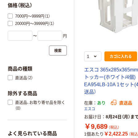
価格（税込）
7000円～9999円（1）
20000円～39999円（1）
〜
円
検索
カゴに入れる
商品の種類
エスコ 365x285x365m
トッカー(ホワイト/4個)
直送品（2）
EA954LB-10A 1セット(
送品）
除外する商品
直送品、お取り寄せ品を除く
在庫
あり
直送品
（0）
エスコ
お届け日
8月24日（月）ま
￥9,689
（税込）
よく見られている商品
￥2,422.25
1個あたり
（税込