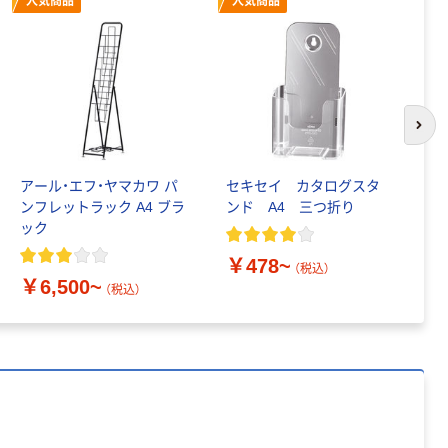
人気商品
人気商品
￥470~
（税込）
リサイクル100
本気プライス
芯あり FSC認
証
アスクル トイ
レのおそうじシ
ート 大王製紙
共同企画 トイ
￥330~
次の
（税込）
レクリーナー
トイレシート
アール・エフ・ヤマカワ パ
セキセイ カタログスタ
セ
オリジナル
本気プライス
ンフレットラック A4 ブラ
ンド A4 三つ折り
ン
アスクル フラッ
ック
トファイル エコ
ノミータイプ
￥478~
￥
（税込）
A4タテ(コクヨ
￥6,500~
￥115~
（税込）
（税込）
製造）