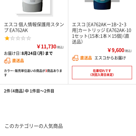
エスコ 個人情報保護用スタン
エスコ [EA762AKー1B・2・3
プ EA762AK
用]カートリッジ EA762AK-10
1セット(15本:1本×15個)（直
送品）
￥11,730
（税込）
￥9,600
（税込）
お届け日：
8月24日（月）まで
直送品
エスコからお届け
直送品
カラー・販売単位違いの商品が
3
商品ありま
在庫切れです
（次回入荷日未定）
す
2件（4商品）中 1件目～2件目
このカテゴリーの人気商品