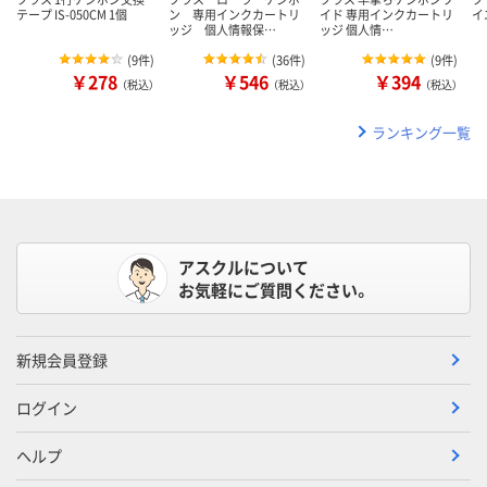
テープ IS-050CM 1個
ン 専用インクカートリ
イド 専用インクカートリ
イエ
ッジ 個人情報保…
ッジ 個人情…
(
9件
)
(
36件
)
(
9件
)
￥278
￥546
￥394
（税込）
（税込）
（税込）
ランキング一覧
アスクルについて
お気軽にご質問ください。
新規会員登録
ログイン
ヘルプ