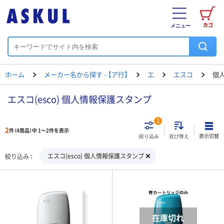
カゴ
メニュー
ホーム
メーカー名から探す - 【ア行】
エ
エスコ
個
エスコ(esco) 個人情報保護スタンプ
1
2
件（4商品）中 1～2件を表示
表示切替
絞り込み
並び替え
エスコ(esco) 個人情報保護スタンプ
絞り込み