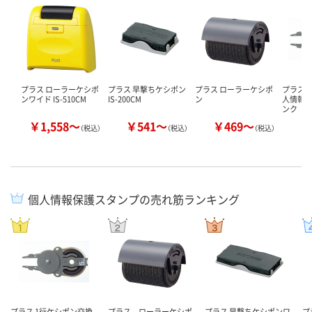
プラス ローラーケシポ
プラス 早撃ちケシポン
プラス ローラーケシポ
プラス 
ンワイド IS-510CM
IS-200CM
ン
人情報保
ンク
￥1,558～
￥541～
￥469～
￥
（税込）
（税込）
（税込）
個人情報保護スタンプの売れ筋ランキング
プラス 1行ケシポン交換
プラス ローラーケシポ
プラス 早撃ちケシポンワ
プ