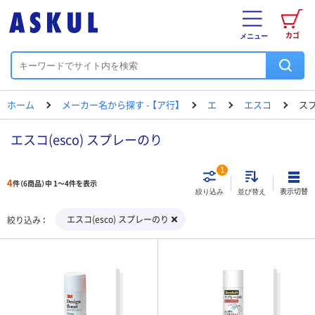
カゴ
メニュー
ホーム
メーカー名から探す - 【ア行】
エ
エスコ
ス
エスコ(esco) スプレーのり
1
4
件（6商品）中 1～4件を表示
表示切替
絞り込み
並び替え
エスコ(esco) スプレーのり
絞り込み