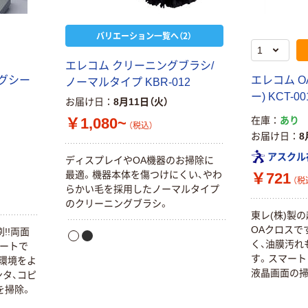
バリエーション一覧へ（2）
エレコム クリーニングブラシ/
ングシー
エレコム 
ノーマルタイプ KBR-012
本気プライス
オリジナル
ー) KCT-0
お届け日
8月11日（火）
アスクル はたら
アスクル 「現場
く ふせん
のチカラ」 養生
￥1,080~
在庫
あり
（税込）
50×15mm
テープ
お届け日
8
￥386~
￥358~
（税込）
（税込）
アスクル
ディスプレイやOA機器のお掃除に
最適。機器本体を傷つけにくい、やわ
￥721
（税
らかい毛を採用したノーマルタイプ
本気プライス
オリジナル
のクリーニングブラシ。
トイレットペー
サントリー 伊右
東レ(株)製
パー ダブル60
衛門 「お茶、どう
OAクロスで
!!両面
ｍ 再生紙
ぞ。」 緑茶
く、油膜汚れ
シートで
100% 6ロール
￥460~
￥528~
（税込）
（税込）
す。スマート
環境をよ
リサイクル100
液晶画面の掃
タ、コピ
芯あり FSC認
を掃除。
証
オリジナル
オリジナル