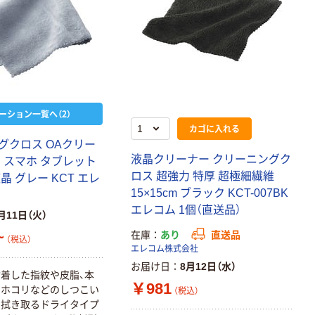
ーション一覧へ（2）
カゴに入れる
グクロス OAクリー
液晶クリーナー クリーニングク
 スマホ タブレット
ロス 超強力 特厚 超極細繊維
晶 グレー KCT エレ
15×15cm ブラック KCT-007BK
エレコム 1個（直送品）
月11日（火）
~
在庫
あり
直送品
（税込）
エレコム株式会社
お届け日
8月12日（水）
着した指紋や皮脂、本
￥981
たホコリなどのしつこい
（税込）
に拭き取るドライタイプ