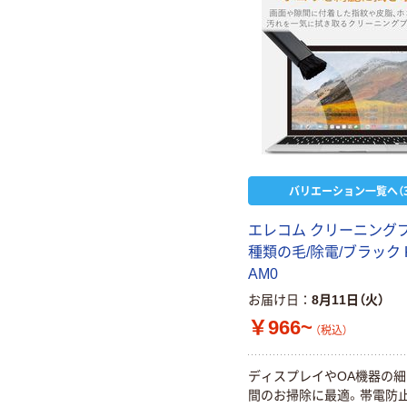
バリエーション一覧へ（3
エレコム クリーニングブ
種類の毛/除電/ブラック K
AM0
お届け日
8月11日（火）
￥966~
（税込）
ディスプレイやOA機器の
間のお掃除に最適。帯電防