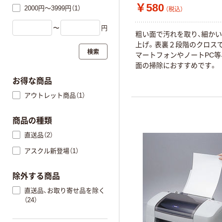
￥580
2000円～3999円（1）
（税込）
〜
円
粗い面で汚れを取り、細か
上げ。表裏２段階のクロス
検索
マートフォンやノートPC等
面の掃除におすすめです。
お得な商品
アウトレット商品（1）
商品の種類
直送品（2）
アスクル新登場（1）
除外する商品
直送品、お取り寄せ品を除く
（24）