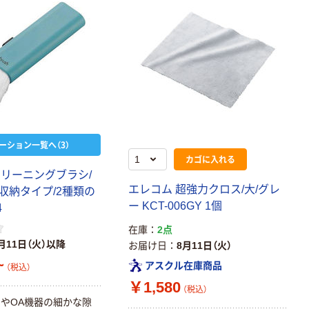
ーション一覧へ（3）
カゴに入れる
クリーニングブラシ/
エレコム 超強力クロス/大/グレ
収納タイプ/2種類の
ー KCT-006GY 1個
4
在庫
2点
月11日（火）以降
お届け日
8月11日（火）
~
アスクル在庫商品
（税込）
￥1,580
（税込）
やOA機器の細かな隙