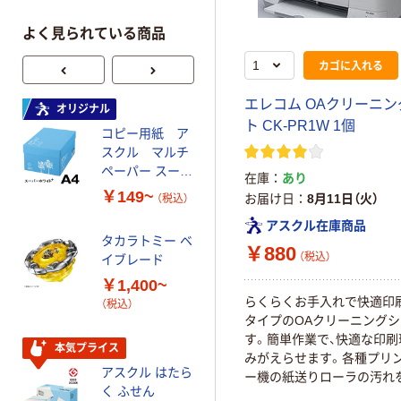
よく見られている商品
カゴに入れる
エレコム OAクリーニ
オリジナル
オリジナル
ト CK-PR1W 1個
コピー用紙 ア
ゴミ袋 エコノミ
スクル マルチ
ータイプ 乳白半
ペーパー スーパ
透明 高密度タイ
在庫
あり
ーホワイト+
プ 詰替用 バイ
￥149~
￥616~
お届け日
8月11日（火）
（税込）
（税込）
オマス素材10％
アスクル在庫商品
配合
タカラトミー ベ
オリジナル
￥880
（税込）
イブレード
乾電池 単3
￥1,400~
形 アルカリ乾
らくらくお手入れで快適印刷
（税込）
電池 北欧パッ
タイプのOAクリーニング
ケージ アスク
￥140~
（税込）
す。簡単作業で、快適な印刷
ルオリジナル
本気プライス
みがえらせます。各種プリン
アスクル はたら
ー機の紙送りローラの汚れ
本気プライス
く ふせん