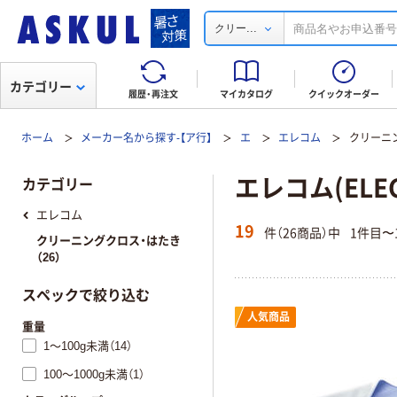
...
クリー
カテゴリー
履歴・再注文
マイカタログ
クイックオーダー
ホーム
メーカー名から探す-【ア行】
エ
エレコム
クリーニ
エレコム(EL
カテゴリー
エレコム
19
件（26商品）中
1件目〜
クリーニングクロス・はたき
（26）
スペックで絞り込む
人気商品
重量
1～100g未満（14）
100～1000g未満（1）