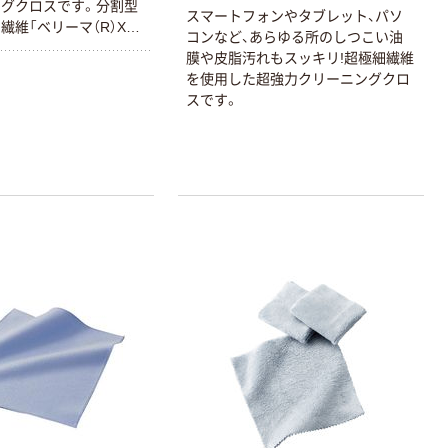
グクロスです。分割型
スマートフォンやタブレット、パソ
繊維「ベリーマ（R）X」
コンなど、あらゆる所のしつこい油
ます。ベリーマ（R）Xは
膜や皮脂汚れもスッキリ!超極細繊維
株式会社の登録商標で
を使用した超強力クリーニングクロ
ナイロンと親油性のポ
スです。
複合糸により、水性か
あらゆる汚れをきれいに
です。液晶ディスプレ
おすすめです。水洗い
洗って繰り返し使用可