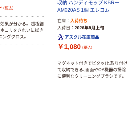
収納 ハンディモップ KBRー
~
（税込）
AM020AS 1個 エレコム
在庫
入荷待ち
効果が分かる。 超極細
入荷日
2026年9月上旬
やホコリをきれいに拭き
ニングクロス。
アスクル在庫商品
￥1,080
（税込）
マグネット付きでピタッ!と取り付け
て収納できる、画面やOA機器の掃除
に便利なクリーニングブラシです。