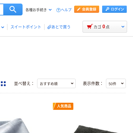
ヘルプ
各種お手続き
0
スイートポイント
あとで買う
カゴ
点
並べ替え：
表示件数：
人気商品