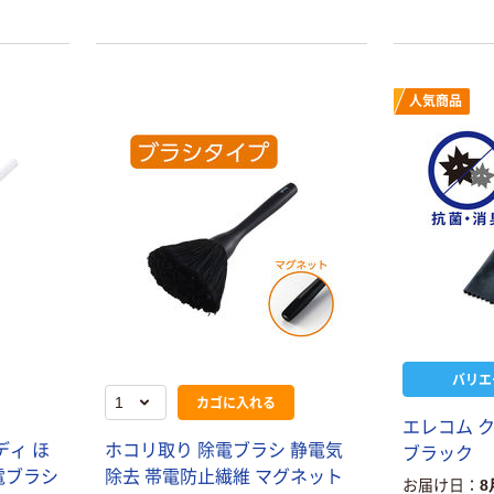
乾電池 単4
アスクル プラス
形 アルカリ乾
チックグローブ
電池 北欧パッ
粉なし（パウダ
ケージ アスク
ーフリー）
￥140~
￥398~
（税込）
（税込）
ルオリジナル
人気商品
富士フイルム
オリジナル
instax mini13
アスクルオリジ
INS MINI 13
ナル ラミネー
￥12,100~
トフィルム A4
（税込）
サイズ
￥458~
（税込）
100μ（ミクロン）
本気プライス
本気プライス
大塚製薬工場
ペーパータオル
経口補水液 オー
中判 再生紙
エスワン（OS-1）
バリエ
100％ 200枚
￥159~
カゴに入れる
（税込）
FSC認証 シング
￥149~
（税込）
エレコム 
ル 大王製紙共同
ディ ほ
ホコリ取り 除電ブラシ 静電気
ブラック
企画 オリジナル
除電ブラシ
除去 帯電防止繊維 マグネット
お届け日
8