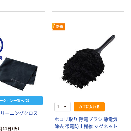
ンテープ
パー シングル
120ｍ 再生紙
￥216~
（税込）
100% 6ロール
￥470~
（税込）
リサイクル100
本気プライス
新着
芯あり FSC認
証
アスクル トイ
レのおそうじシ
ート 大王製紙
共同企画 トイ
￥330~
（税込）
レクリーナー
トイレシート
オリジナル
本気プライス
アスクル フラッ
トファイル エコ
ノミータイプ
A4タテ(コクヨ
￥115~
（税込）
ーション一覧へ（2）
製造）
カゴに入れる
クリーニングクロス
ホコリ取り 除電ブラシ 静電気
除去 帯電防止繊維 マグネット
月11日（火）