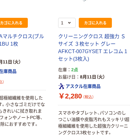
カゴに入れる
カゴに入れる
OAマルチクロス(ブル
クリーニングクロス 超強力 Ｓ
本気プライス
本気プライス
01BU 1枚
サイズ ３枚セット グレー
アスクル はたら
キングジム テプ
AFKCT-007GYSET エレコム 1
く ふせん 付箋
ラ TEPRA
セット(3枚入)
75×25mm
PRO【純正】テー
月11日（火）
プ 白ラベル
￥377~
￥914~
（税込）
（税込）
在庫
2点
在庫商品
12mm幅 （黒文
お届け日
8月11日（火）
字）
込）
富士フイルム チ
本気プライス
アスクル在庫商品
ェキ専用フィル
ニチバン セロテ
￥2,280
ム INSTAX MINI
（税込）
の超極細繊維を使用した
ープ 大巻
WW2
す。小さなゴミだけでな
￥1,580~
￥124~
（税込）
もきれいに拭き取れま
スマホやタブレット、パソコンのし
（税込）
フォンやノートPC等、
つこい油膜や皮脂汚れもスッキリ!超
除におすすめです。
極細繊維を使用した超強力クリーニ
本気プライス
本気プライス
ングクロス3枚セットです。
アスクル セロハ
トイレットペー