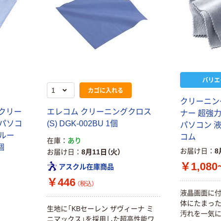
バリエ
カゴに入れる
クリーニン
Aクリー
エレコム クリーニングクロス
ナー 超強力
 パソコ
(S) DGK-002BU 1個
パソコン 液
ブルー
コム
在庫
あり
個
お届け日
8
お届け日
8月11日（火）
￥1,080
アスクル在庫商品
￥446
（税込）
液晶画面に付
体にたまっ
生地に「KBセーレン ザヴィーナ ミ
汚れを一気
ニマックス」を採用した超高性能ワ