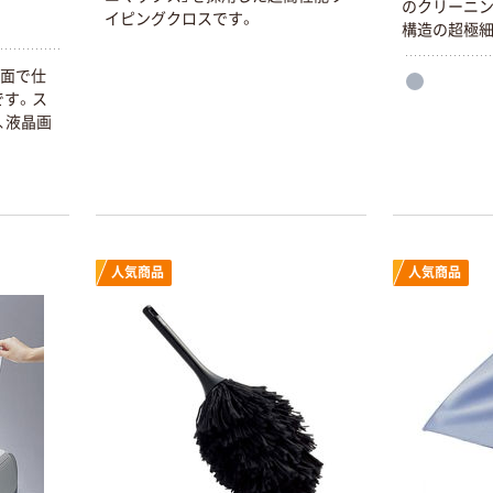
のクリーニン
イピングクロスです。
構造の超極細
を使用してい
い面で仕
KBセーレン
です。ス
す。親水性の
、液晶画
リエステルの
ら油性まで
拭き取り可能
イのお掃除に
できるため、
能です。
人気商品
人気商品