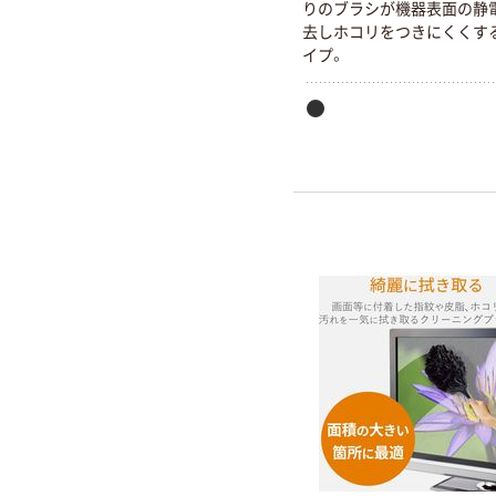
りのブラシが機器表面の静
去しホコリをつきにくくす
イプ。