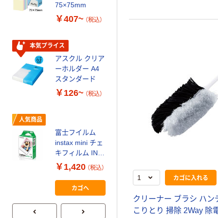
ティッシュペー
75×75mm
パー ボックス
￥407~
（税込）
150組 5箱入 ア
スクル スマート
￥328~
（税込）
コンパクト ビ
本気プライス
ビッド PEFC認
アスクル クリア
証
オリジナル
ーホルダー A4
コピー用紙 マ
スタンダード
ルチペーパー
￥126~
（税込）
スーパーエコノ
ミー+
￥149~
（税込）
人気商品
富士フイルム
本気プライス
instax mini チェ
【ガムテープ】ア
キフィルム INS
スクル 現場のチ
MINI JP1 1パッ
￥1,420
（税込）
カラ 厚さ
ク（10枚入り）
カゴに入れる
0.22mm 布テー
￥145~
（税込）
カゴへ
プ
クリーナー ブラシ ハン
こりとり 掃除 2Way 