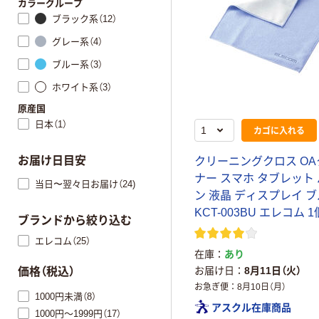
カラーグループ
ブラック系（12）
グレー系（4）
ブルー系（3）
ホワイト系（3）
原産国
日本（1）
カゴに入れる
お届け日目安
クリーニングクロス O
ナー スマホ タブレット
当日〜翌々日お届け（24)
ン 液晶 ディスプレイ 
KCT-003BU エレコム 1
ブランドから絞り込む
エレコム（25）
在庫
あり
お届け日
8月11日（火）
価格（税込）
お急ぎ便
8月10日（月）
1000円未満（8）
アスクル在庫商品
1000円～1999円（17）