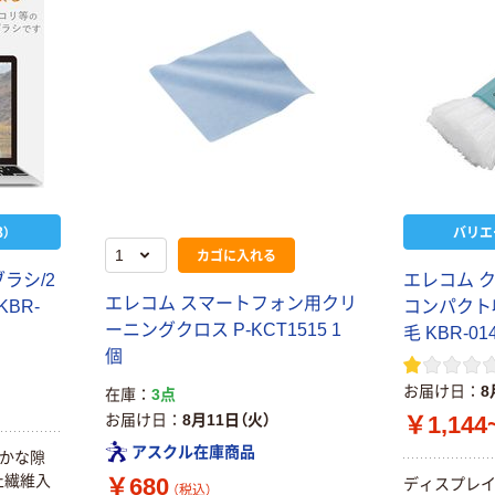
）
バリエ
カゴに入れる
ラシ/2
エレコム 
エレコム スマートフォン用クリ
BR-
コンパクト
ーニングクロス P-KCT1515 1
毛 KBR-01
個
お届け日
8
在庫
3点
お届け日
8月11日（火）
￥1,144
アスクル在庫商品
細かな隙
止繊維入
￥680
ディスプレイ
（税込）