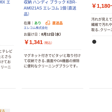
IX エ
収納 ハンディ ブラック KBR-
￥1,180
AM021AS エレコム 1個（直送
品）
汚れが見えて
在庫
あり
直送品
繊維で汚れ
エレコム株式会社
取る、クリー
お届け日
8月12日（水）
￥1,341
（税込）
とテレビ
マグネット付きでピタッ!と取り付け
止とさら
て収納できる、画面やOA機器の掃除
分けてお
に便利なクリーニングブラシです。
クリーニ