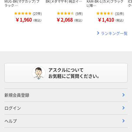
MUG-BK(マグカップ) ブ
BK(メダマヤキ) 純正イ…
KAM-BK-L(カメ)ブラック
I
ラック …
L(増…
ク
(
27件
)
(
5件
)
(
31件
)
￥1,960
￥2,068
￥1,410
（税込）
（税込）
（税込）
ランキング一覧
アスクルについて
お気軽にご質問ください。
新規会員登録
ログイン
ヘルプ