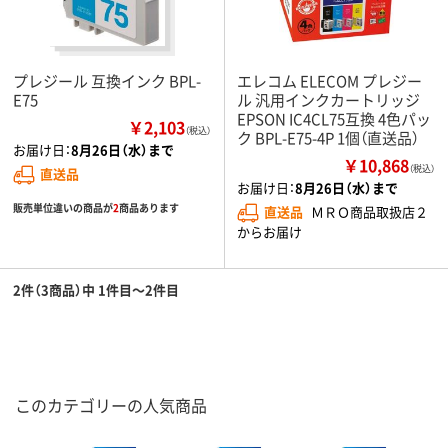
プレジール 互換インク BPL-
エレコム ELECOM プレジー
E75
ル 汎用インクカートリッジ
EPSON IC4CL75互換 4色パッ
￥2,103
（税込）
ク BPL-E75-4P 1個（直送品）
お届け日：
8月26日（水）まで
￥10,868
（税込）
直送品
お届け日：
8月26日（水）まで
販売単位違いの商品が
2
商品あります
直送品
ＭＲＯ商品取扱店２
からお届け
2件（3商品）中 1件目～2件目
このカテゴリーの人気商品