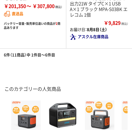
出力21W タイプC×1 USB
￥201,350
￥307,800
A×1 ブラック MPA-S03BK エ
直送品
レコム 1個
￥9,829
バッテリー容量・販売単位違いの商品が
2
商
（税込）
品あります
お届け日：
8月8日（土）
アスクル在庫商品
6件（11商品）中 1件目～6件目
このカテゴリーの人気商品