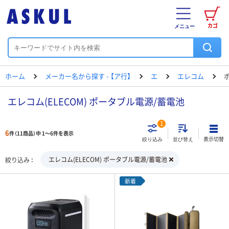
カゴ
メニュー
ホーム
メーカー名から探す - 【ア行】
エ
エレコム
エレコム(ELECOM) ポータブル電源/蓄電池
1
6
件（11商品）中 1～6件を表示
表示切替
絞り込み
並び替え
エレコム(ELECOM) ポータブル電源/蓄電池
絞り込み
新着