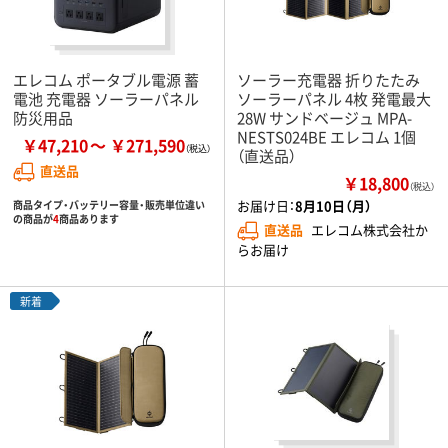
エレコム ポータブル電源 蓄
ソーラー充電器 折りたたみ
電池 充電器 ソーラーパネル
ソーラーパネル 4枚 発電最大
防災用品
28W サンドベージュ MPA-
NESTS024BE エレコム 1個
￥47,210
￥271,590
（直送品）
直送品
￥18,800
（税込）
お届け日：
8月10日（月）
商品タイプ・バッテリー容量・販売単位違い
の商品が
4
商品あります
直送品
エレコム株式会社か
らお届け
新着