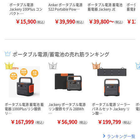
ポータブル電源
Anker ポータブル電源
ポータブル電源 蓄電池
ポータブ
Jackery 100Plus コン
522 Portable Pow…
蓄電器 Jackery JE
蓄電器 Ja
パクト …
￥15,900
￥39,990
￥39,800～
￥129
（税込）
（税込）
（税込）
ポータブル電源/蓄電池の売れ筋ランキング
ポータブル電源 蓄電池 蓄
Jackery ポータブル電源
ポータブル電源 ソーラー
ポ
電器 1000Plus リン酸鉄
リン酸鉄モデル 288Wh
パネルセット Jackery リ
電器
リ…
…
ン酸…
￥167,999
￥56,900
￥199,799
（税込）
（税込）
（税込）
ランキング一覧