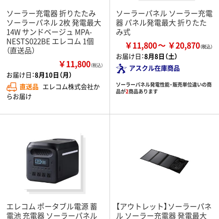
ソーラー充電器 折りたたみ
ソーラーパネル ソーラー充電
ソーラーパネル 2枚 発電最大
器 パネル発電最大 折りたた
14W サンドベージュ MPA-
み式
NESTS022BE エレコム 1個
￥11,800
￥20,870
（直送品）
お届け日：
8月8日（土）
￥11,800
（税込）
アスクル在庫商品
お届け日：
8月10日（月）
ソーラーパネル発電性能・販売単位違いの商
直送品
エレコム株式会社か
品が
2
商品あります
らお届け
エレコム ポータブル電源 蓄
【アウトレット】ソーラーパネ
電池 充電器 ソーラーパネル
ル ソーラー充電器 発電最大