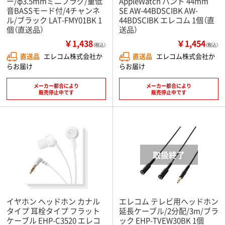
ー/φ3.5mmミニプラグ/重低
AppleWatch バンド 44mm
音BASSモード付/4チャンネ
SE AW-44BDSCIBK AW-
ル/ブラック LAT-FMY01BK 1
44BDSCIBK エレコム 1個（直
個（直送品）
送品）
￥1,438
￥1,454
（税込）
（税込）
直送品
エレコム株式会社か
直送品
エレコム株式会社か
らお届け
らお届け
メーカー都合により
メーカー都合により
販売停止中です
販売停止中です
イヤホン ヘッドホン カナル
エレコム テレビ用ヘッドホン
タイプ 耳栓タイプ フラット
延長ケーブル/2分配/3m/ブラ
ケーブル EHP-C3520 エレコ
ック EHP-TVEW30BK 1個