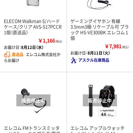
ELECOM Walkman S/ハード
ゲーミングイヤホン 有線
ケース/クリア AVS-S17PCCR
3.5mm3極 リケーブル可 ブラ
1個（直送品）
ック HS-VE300BK エレコム 1
個
￥1,166
（税込）
￥7,981
お届け日：
8月12日（水）
（税込）
お届け日：
8月11日（火）
直送品
エレコム株式会社か
アスクル在庫商品
らお届け
エレコム FMトランスミッタ
エレコム アップルウォッチ