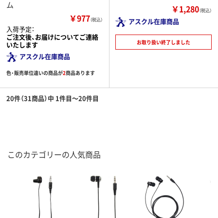
ム
￥1,280
（税込）
￥977
（税込）
アスクル在庫商品
入荷予定：
ご注文後、お届けについてご連絡
お取り扱い終了しました
いたします
アスクル在庫商品
色・販売単位違いの商品が
2
商品あります
20件（31商品）中 1件目～20件目
このカテゴリーの人気商品