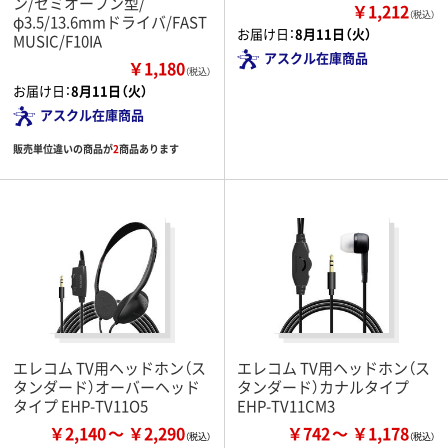
ン/セミオープン型/
￥1,212
（税込）
φ3.5/13.6mmドライバ/FAST
お届け日：
8月11日（火）
MUSIC/F10IA
アスクル在庫商品
￥1,180
（税込）
お届け日：
8月11日（火）
アスクル在庫商品
販売単位違いの商品が
2
商品あります
エレコム TV用ヘッドホン（ス
エレコム TV用ヘッドホン（ス
タンダード）オーバーヘッド
タンダード）カナルタイプ
タイプ EHP-TV11O5
EHP-TV11CM3
￥2,140
￥2,290
￥742
￥1,178