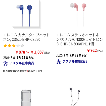
エレコム カナルタイプヘッド
エレコム ステレオヘッドホ
ホン/C3520 EHP-C3520
ン/カナル/CN300/ライトピン
ク EHP-CN300APN1 1個
￥922
￥878
￥1,087
（税込）
お届け日：
8月11日（火）
お届け日：
8月11日（火）
アスクル在庫商品
アスクル在庫商品
販売単位違いの商品が
2
商品あります