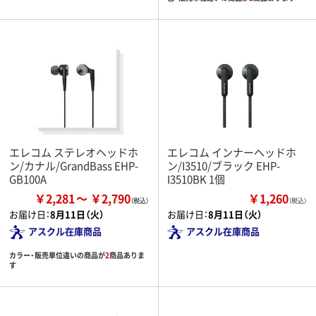
エレコム ステレオヘッドホ
エレコム インナーヘッドホ
ン/カナル/GrandBass EHP-
ン/I3510/ブラック EHP-
GB100A
I3510BK 1個
￥2,281
￥2,790
￥1,260
（税込）
お届け日：
8月11日（火）
お届け日：
8月11日（火）
アスクル在庫商品
アスクル在庫商品
カラー・販売単位違いの商品が
2
商品ありま
す