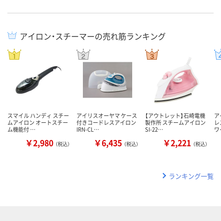
アイロン・スチーマーの売れ筋ランキング
スマイル ハンディ スチー
アイリスオーヤマ ケース
【アウトレット】石崎電機
ア
ムアイロン オートスチー
付きコードレスアイロン
製作所 スチームアイロン
レ
ム機能付 …
IRN-CL…
SI-22…
ワ
￥2,980
￥6,435
￥2,221
（税込）
（税込）
（税込）
ランキング一覧