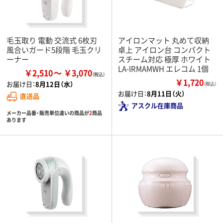
毛玉取り 電動 交流式 6枚刃
アイロンマット 丸めて収納
風合いガード5段階 毛玉クリ
卓上 アイロン台 コンパクト
ーナー
スチーム対応 極厚 ホワイト
LA-IRMAMWH エレコム 1個
￥2,510
￥3,070
￥1,720
お届け日：
8月12日（水）
（税込）
お届け日：
8月11日（火）
直送品
アスクル在庫商品
メーカー品番・販売単位違いの商品が
2
商品
あります