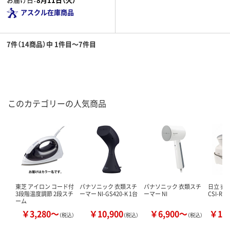
アスクル在庫商品
7件（14商品）中 1件目～7件目
このカテゴリーの人気商品
東芝 アイロン コード付
パナソニック 衣類スチ
パナソニック 衣類スチ
日立 衣
3段階温度調節 2段スチ
ーマー NI-GS420-K 1台
ーマー NI
CSI-RX
ーム
￥3,280～
￥10,900
￥6,900～
￥12
（税込）
（税込）
（税込）