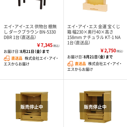
エイ・アイ・エス 供物台 棚無
エイ・アイ・エス 金運 宝くじ
し ダークブラウン BN-5330
箱 幅230×奥行40×高さ
DBR 1台（直送品）
158mm ナチュラル KT-1 NA
1台（直送品）
￥7,345
（税込）
￥2,750
お届け日：
8月21日（金）まで
（税込）
お届け日：
8月21日（金）まで
直送品
株式会社エイ・アイ・
直送品
株式会社エイ・アイ・
エスからお届け
エスからお届け