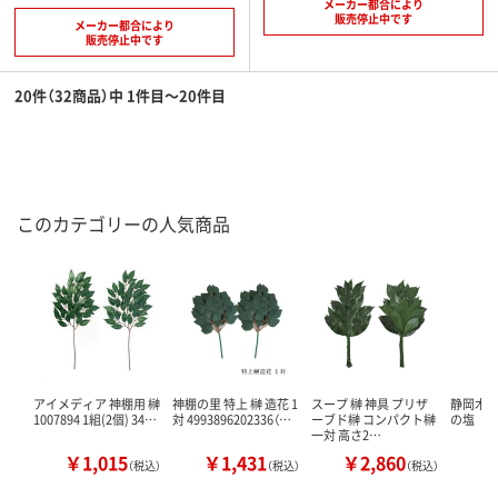
メーカー都合により
販売停止中です
メーカー都合により
販売停止中です
20件（32商品）中 1件目～20件目
このカテゴリーの人気商品
アイメディア 神棚用 榊
神棚の里 特上 榊 造花 1
スープ 榊 神具 プリザ
静岡木工
1007894 1組(2個) 34…
対 4993896202336（…
ーブド榊 コンパクト榊
の塩
一対 高さ2…
￥1,015
￥1,431
￥2,860
￥
（税込）
（税込）
（税込）