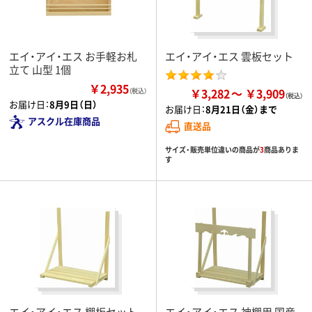
エイ・アイ・エス お手軽お札
エイ・アイ・エス 雲板セット
立て 山型 1個
￥2,935
￥3,282
￥3,909
（税込）
お届け日：
8月9日（日）
お届け日：
8月21日（金）まで
アスクル在庫商品
直送品
サイズ・販売単位違いの商品が
3
商品ありま
す
エイ・アイ・エス 棚板セット
エイ・アイ・エス 神棚用 国産