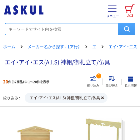
カゴ
メニュー
ホーム
メーカー名から探す - 【ア行】
エ
エイ・アイ・エス
エイ・アイ・エス(A.I.S) 神棚/御札立て/仏具
1
20
件（32商品）中 1～20件を表示
表示切替
絞り込み
並び替え
エイ・アイ・エス(A.I.S) 神棚/御札立て/仏具
絞り込み