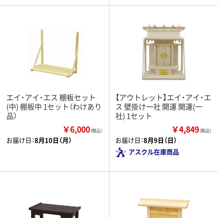
エイ・アイ・エス 棚板セット
【アウトレット】エイ・アイ・エ
(中) 棚板中 1セット（わけあり
ス 壁掛け一社 開運 開運(一
品）
社) 1セット
￥6,000
￥4,849
（税込）
（税込）
お届け日：
8月10日（月）
お届け日：
8月9日（日）
アスクル在庫商品