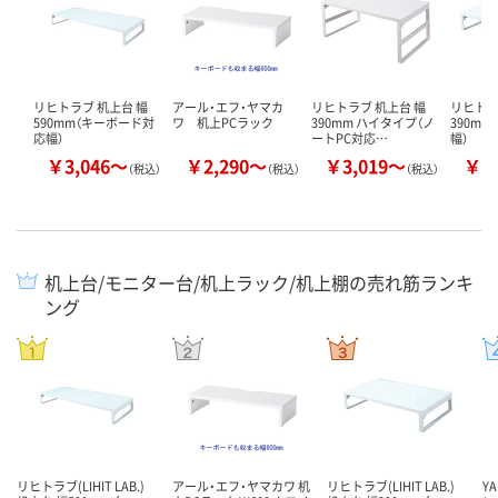
リヒトラブ 机上台 幅
アール・エフ・ヤマカ
リヒトラブ 机上台 幅
リヒトラ
590mm（キーボード対
ワ 机上PCラック
390mm ハイタイプ（ノ
390m
応幅）
ートPC対応…
幅）
￥3,046～
￥2,290～
￥3,019～
￥2
（税込）
（税込）
（税込）
机上台/モニター台/机上ラック/机上棚の売れ筋ランキ
ング
リヒトラブ(LIHIT LAB.)
アール・エフ・ヤマカワ 机
リヒトラブ(LIHIT LAB.)
Y