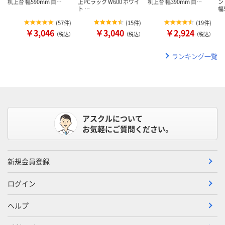
机上台 幅590mm 白…
上PCラック W600 ホワイ
机上台 幅390mm 白…
ン
ト …
幅
(
57件
)
(
15件
)
(
19件
)
￥3,046
￥3,040
￥2,924
（税込）
（税込）
（税込）
ランキング一覧
アスクルについて
お気軽にご質問ください。
新規会員登録
ログイン
ヘルプ