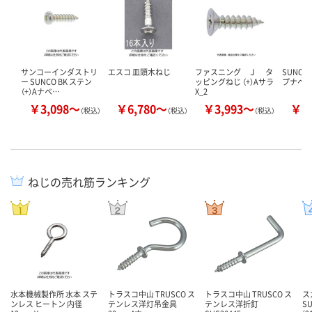
サンコーインダストリ
エスコ 皿頭木ねじ
ファスニング Ｊ タ
SUNCO
ー SUNCO BK ステン
ッピングねじ （+）Aサラ
プナベ
（+）Aナベ…
X_2
￥3,098～
￥6,780～
￥3,993～
￥5
（税込）
（税込）
（税込）
ねじの売れ筋ランキング
水本機械製作所 水本 ステ
トラスコ中山 TRUSCO ス
トラスコ中山 TRUSCO ス
ス
ンレス ヒートン 内径
テンレス洋灯吊金具
テンレス洋折釘
S