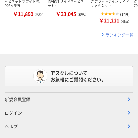
ャビネット ホワイト 幅
INVENT サイドキャビネ
ク フラットライン サイド
ク
396×奥行…
ット …
キャビネッ…
7
￥11,890
￥33,045
(
17件
)
（税込）
（税込）
￥21,221
（税込）
ランキング一覧
アスクルについて
お気軽にご質問ください。
新規会員登録
ログイン
ヘルプ