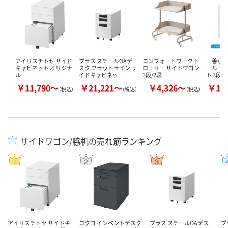
アイリスチトセ サイド
プラス スチールOAデ
コンフォートワーク ト
山善（YA
キャビネット オリジナ
スク フラットライン サ
ローリー サイドワゴン
ール サ
ル
イドキャビネッ…
3段/2段
ト 3段 …
￥11,790～
￥21,221～
￥4,326～
￥11
（税込）
（税込）
（税込）
サイドワゴン/脇机の売れ筋ランキング
アイリスチトセ サイドキ
コクヨ インベントデスク
プラス スチールOAデス
プ