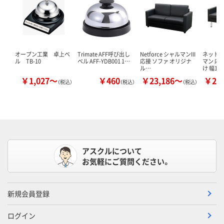
オープン工業 卓上ベ
Trimate AFF呼び出し
Netforce シャルマンIII
ネットフ
ル TB-10
ベル AFF-YDB001 1…
応接 ソファ オリジナ
マン 応接
ル…
け 幅13
￥1,027～
￥460
￥23,186～
￥25
（税込）
（税込）
（税込）
アスクルについて
お気軽にご質問ください。
新規会員登録
ログイン