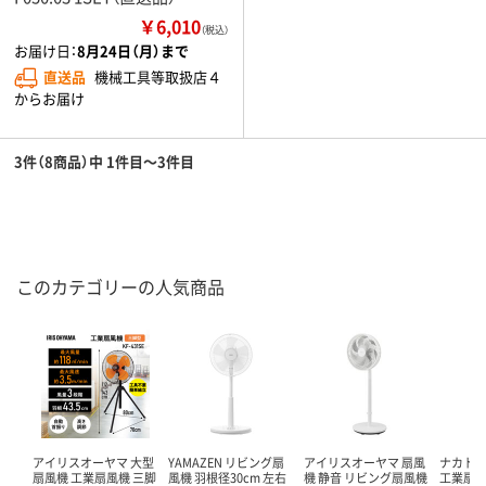
￥6,010
（税込）
お届け日：
8月24日（月）まで
直送品
機械工具等取扱店４
からお届け
3件（8商品）中 1件目～3件目
このカテゴリーの人気商品
アイリスオーヤマ 大型
YAMAZEN リビング扇
アイリスオーヤマ 扇風
ナカトミ 
扇風機 工業扇風機 三脚
風機 羽根径30cm 左右
機 静音 リビング扇風機
工業扇風