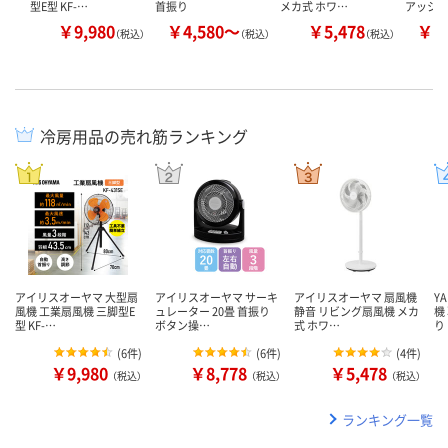
型E型 KF-…
首振り
メカ式 ホワ…
アッシ
￥9,980
￥4,580～
￥5,478
￥7
（税込）
（税込）
（税込）
冷房用品の売れ筋ランキング
アイリスオーヤマ 大型扇
アイリスオーヤマ サーキ
アイリスオーヤマ 扇風機
Y
風機 工業扇風機 三脚型E
ュレーター 20畳 首振り
静音 リビング扇風機 メカ
機
型 KF-…
ボタン操…
式 ホワ…
り
(
6件
)
(
6件
)
(
4件
)
￥9,980
￥8,778
￥5,478
（税込）
（税込）
（税込）
ランキング一覧