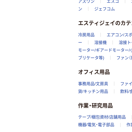
アズワン
エスコ
ン
ジェフコム
エスティジェイのカテ
冷房用品
エアコン/ス
ー
溶接機
溶接ト
モーター/ギアードモーター/
ブリケータ等)
ファン（
オフィス用品
事務用品/文房具
ファ
貨/キッチン用品
飲料/
作業・研究用品
テープ/梱包資材/店舗用品
機器/電気・電子部品
作