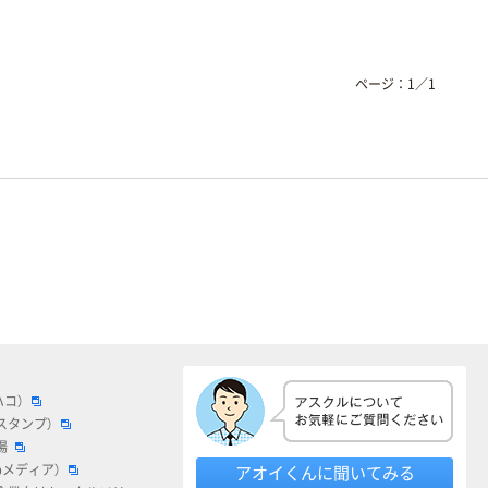
ページ：
1
／
1
ハコ）
スタンプ）
場
bメディア）
アオイくんに聞いてみる