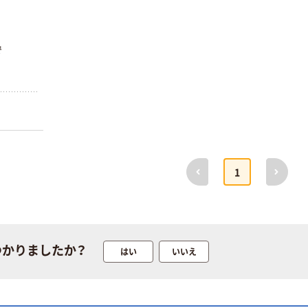
instax mini13
アスクルオリジ
INS MINI 13
ナル ラミネー
￥12,100~
トフィルム A4
で
（税込）
サイズ
￥458~
（税込）
100μ（ミクロン）
本気プライス
本気プライス
大塚製薬工場
ペーパータオル
経口補水液 オー
中判 再生紙
エスワン（OS-1）
100％ 200枚
￥159~
（税込）
前へ
次へ
FSC認証 シング
￥149~
1
（税込）
ル 大王製紙共同
企画 オリジナル
つかりましたか？
はい
いいえ