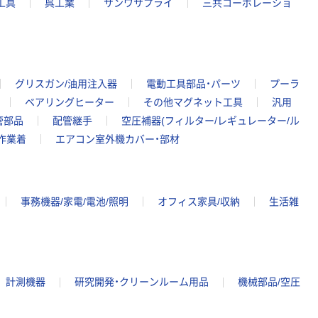
工具
呉工業
サンワサプライ
三共コーポレーショ
グリスガン/油用注入器
電動工具部品・パーツ
プーラ
ベアリングヒーター
その他マグネット工具
汎用
管部品
配管継手
空圧補器(フィルター/レギュレーター/ル
作業着
エアコン室外機カバー・部材
事務機器/家電/電池/照明
オフィス家具/収納
生活雑
計測機器
研究開発・クリーンルーム用品
機械部品/空圧