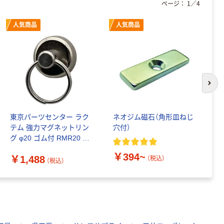
ページ：
1
／
4
人気商品
人気商品
次の
東京パーツセンター ラク
ネオジム磁石（角形皿ねじ
マ
テム 強力マグネットリン
穴付）
ッ
グ φ20 ゴム付 RMR20 1
ネ
個 471-9776（直送品）
￥394~
￥1,488
￥
（税込）
（税込）