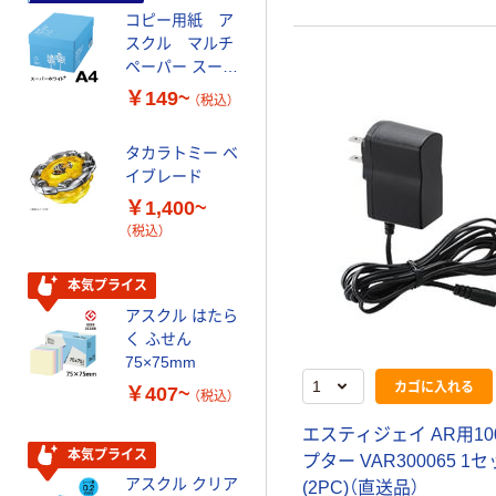
コピー用紙 ア
ゴミ袋 エコノミ
スクル マルチ
ータイプ 乳白半
ペーパー スーパ
透明 高密度タイ
ーホワイト+
プ 詰替用 バイ
￥149~
￥616~
（税込）
（税込）
オマス素材10％
配合
タカラトミー ベ
オリジナル
イブレード
乾電池 単3
￥1,400~
形 アルカリ乾
（税込）
電池 北欧パッ
ケージ アスク
￥140~
（税込）
ルオリジナル
本気プライス
アスクル はたら
本気プライス
く ふせん
ティッシュペー
75×75mm
パー ボックス
カゴに入れる
￥407~
（税込）
150組 5箱入 ア
スクル スマート
￥328~
エスティジェイ AR用10
（税込）
コンパクト ビ
本気プライス
プター VAR300065 1
ビッド PEFC認
アスクル クリア
(2PC)（直送品）
証
オリジナル