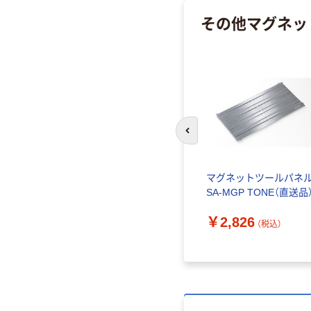
その他マグネッ
前のスライドへ
 アネッ
マグナ MAGNA マグナビ
マグネットツールパネ
本組 マ
ュワーシート クラリス
SA-MGP TONE（直送品
T
10-8 1枚 594-5994（直送
￥2,826
品）
（税込）
￥11,968
（税込）