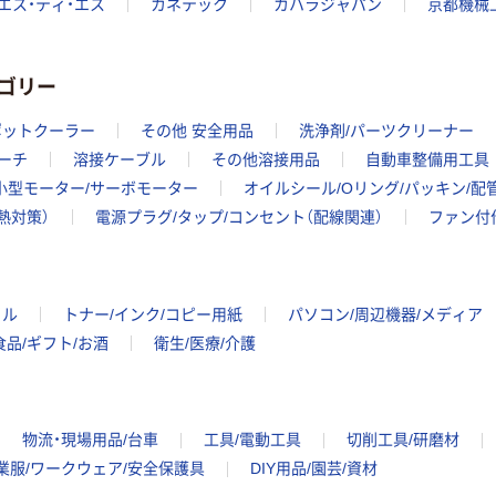
エス・ティ・エス
カネテック
カハラジャパン
京都機械
ゴリー
ポットクーラー
その他 安全用品
洗浄剤/パーツクリーナー
ーチ
溶接ケーブル
その他溶接用品
自動車整備用工具
小型モーター/サーボモーター
オイルシール/Oリング/パッキン/配
熱対策）
電源プラグ/タップ/コンセント（配線関連）
ファン付
イル
トナー/インク/コピー用紙
パソコン/周辺機器/メディア
食品/ギフト/お酒
衛生/医療/介護
物流・現場用品/台車
工具/電動工具
切削工具/研磨材
業服/ワークウェア/安全保護具
DIY用品/園芸/資材