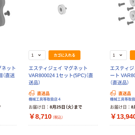
カゴに入れる
グネット
エスティジェイ マグネット
エスティジ
1個（直送
VAR800024 1セット(5PC)（直
ート VAR80
送品）
（直送品）
直送品
直送品
機械工具等取扱店４
機械工具等取
で
お届け日
8月25日（火）まで
お届け日
8
￥8,710
￥13,94
（税込）
本気プライス
オリジナル