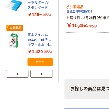
ーホルダー A4
コピー用紙 マ
直送品
スタンダード
ルチペーパー
機械工具等取扱店４
￥126~
（税込）
スーパーエコノ
お届け日
8月25日（火）ま
ミー+
￥149~
￥10,454
（税込）
（税込）
人気商品
富士フイルム
本気プライス
instax mini チェ
【ガムテープ】ア
キフィルム INS
スクル 現場のチ
MINI JP1 1パッ
￥1,420
（税込）
カラ 厚さ
ク（10枚入り）
0.22mm 布テー
￥145~
（税込）
カゴへ
プ
お探しの商品は見