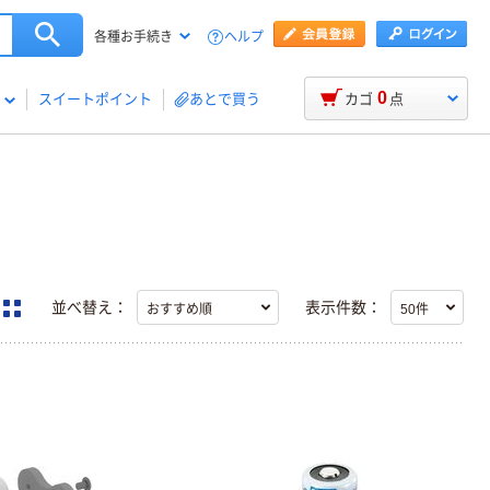
ヘルプ
各種お手続き
0
スイートポイント
あとで買う
カゴ
点
並べ替え：
表示件数：