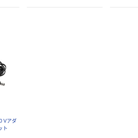
アスクル はたら
アスクル 「現場
く ふせん
のチカラ」 養生
50×15mm
テープ
￥386~
￥358~
（税込）
（税込）
本気プライス
オリジナル
トイレットペー
サントリー 伊右
パー ダブル60
衛門 「お茶、どう
ｍ 再生紙
ぞ。」 緑茶
100% 6ロール
￥460~
￥528~
（税込）
（税込）
リサイクル100
芯あり FSC認
証
オリジナル
オリジナル
乾電池 単4
アスクル プラス
形 アルカリ乾
チックグローブ
電池 北欧パッ
粉なし（パウダ
ケージ アスク
ーフリー）
￥140~
￥398~
0 Vアダ
（税込）
（税込）
ルオリジナル
セット
富士フイルム
オリジナル