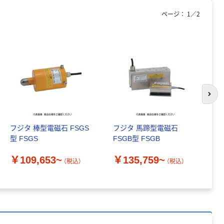
ページ：
1
／
2
次の
フジタ 棒型電磁石 FSGS
フジタ 馬蹄型電磁石
コ
型 FSGS
FSGB型 FSGB
ッ
￥109,653~
￥135,759~
￥
（税込）
（税込）