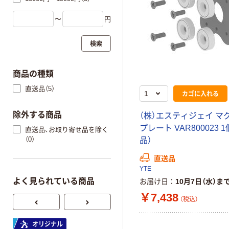
〜
円
検索
商品の種類
直送品（5）
カゴに入れる
除外する商品
（株）エスティジェイ マ
プレート VAR800023 
直送品、お取り寄せ品を除く
（0）
品）
直送品
YTE
よく見られている商品
お届け日
10月7日（水）ま
￥7,438
（税込）
オリジナル
オリジナル