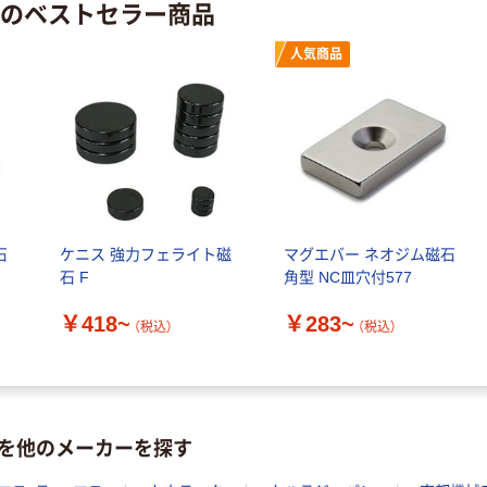
 のベストセラー商品
人気商品
石
ケニス 強力フェライト磁
マグエバー ネオジム磁石
石 F
角型 NC皿穴付577
￥418~
￥283~
（税込）
（税込）
を他のメーカーを探す