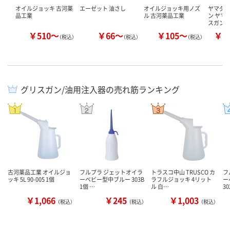
オイルジョッキ 古河薬
エーゼット 油さし
オイルジョッキ用ノズ
ヤマダ
品工業
ル 古河薬品工業
ン ヤマ
スガン K
￥510～
￥66～
￥105～
￥4
（税込）
（税込）
（税込）
グリスガン/油用注入器の売れ筋ランキング
古河薬品工業 オイルジョ
フルプラ ジェットオイラ
トラスコ中山 TRUSCO カ
フ
ッキ 5L 90-005 1個
ーベビー型中ブルー 303B
ラフルジョッキ 4リット
ー
1個 …
ル 白…
30
￥1,066
￥245
￥1,003
（税込）
（税込）
（税込）