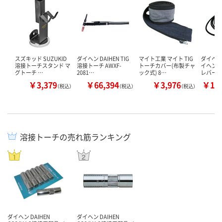
スズキッド SUZUKID
ダイヘン DAIHEN TIG
マイト工業 マイト TIG
ダイヘン（
溶接トーチスタンド マ
溶接トーチ AWXF-
トーチカバー(布製チャ
イヘン 
グトーチ …
2081…
ック式) 8…
レバー
￥3,379
￥66,394
￥3,976
￥11
（税込）
（税込）
（税込）
溶接トーチの売れ筋ランキング
ダイヘン DAIHEN
ダイヘン DAIHEN