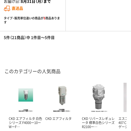
お届け日：
8月31日（月）まで
直送品
タイプ・販売単位違いの商品が
5
商品ありま
す
5件（21商品）中 1件目～5件目
このカテゴリーの人気商品
CKD エアフィルタ 白色
CKD エアフィルタ
CKD リバースレギュレ
エスコ 
シリーズ F4000ー10ー
ータ 標準白色シリーズ
407Ｃ
WーF…
R2100ー…
ゲージ