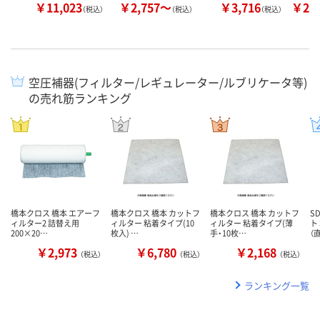
￥11,023
￥2,757～
￥3,716
￥22
（税込）
（税込）
（税込）
空圧補器(フィルター/レギュレーター/ルブリケータ等)
の売れ筋ランキング
橋本クロス 橋本 エアーフ
橋本クロス 橋本 カットフ
橋本クロス 橋本 カットフ
S
ィルター2 詰替え用
ィルター 粘着タイプ(10
ィルター 粘着タイプ(薄
ト 
200×20…
枚入) …
手・10枚…
（
￥2,973
￥6,780
￥2,168
（税込）
（税込）
（税込）
ランキング一覧