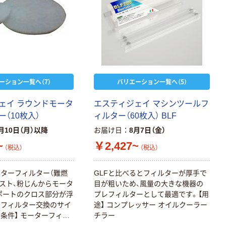
ーション一覧へ（7）
バリエーション一覧へ（5）
ェイ ラウンドモータ
エスティジェイ マシンツールフ
（10枚入）
ィルター（60枚入） BLF
月10日（月）以降
お届け日
8月7日（金）
~
￥2,427~
（税込）
（税込）
ターフィルター（難燃
GLFと比べるとフィルターが厚手で
ミスト、粉じんからモータ
目が粗いため、風量の大きな機器の
ポートのクロス部分が浮
プレフィルターとして最適です。【用
らフィルター交換のサイ
途】 コンプレッサー オイルクーラー
用条件】 モーターフィル
チラー
ルターサポートと組み合