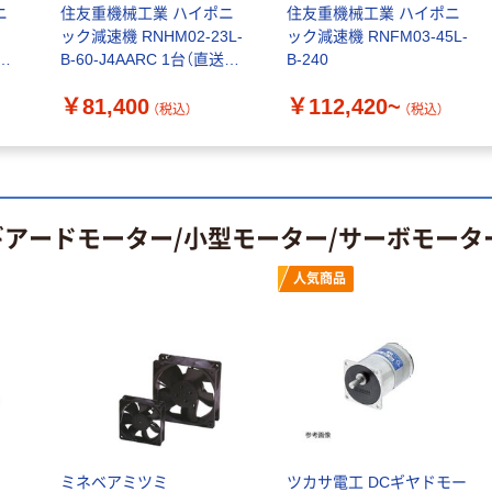
ニ
住友重機械工業 ハイポニ
住友重機械工業 ハイポニ
ック減速機 RNHM02-23L-
ック減速機 RNFM03-45L-
（直
B-60-J4AARC 1台（直送
B-240
品）
￥81,400
￥112,420~
（税込）
（税込）
ギアードモーター/小型モーター/サーボモータ
人気商品
ミネベアミツミ
ツカサ電工 DCギヤドモー