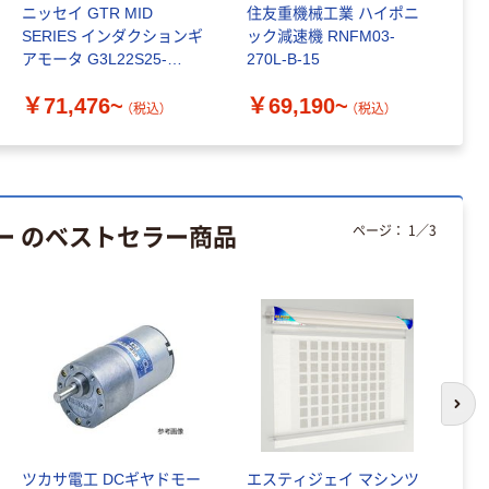
ニッセイ GTR MID
住友重機械工業 ハイポニ
ニ
SERIES インダクションギ
ック減速機 RNFM03-
モ
アモータ G3L22S25-
270L-B-15
度
WM04TMAE
A
￥71,476~
￥69,190~
￥
（税込）
（税込）
ー のベストセラー商品
ページ：
1
／
3
次の
ツカサ電工 DCギヤドモー
エスティジェイ マシンツ
シ