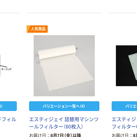
わせてご使用
人気商品
本気プライス
オリジナル
トイレットペー
スズラン 酒精綿
）
バリエーション一覧へ（4）
バリエ
パー シングル
G バルクタイプ
120ｍ 再生紙
指定医薬部外品
ドフィル
エスティジェイ 詰替用マシンツ
エスティジ
100% 6ロール
￥455~
￥140~
（税込）
（税込）
ールフィルター（60枚入）
フィルターG
リサイクル100
お届け日
8月7日（金）以降
お届け日
8
芯あり FSC認