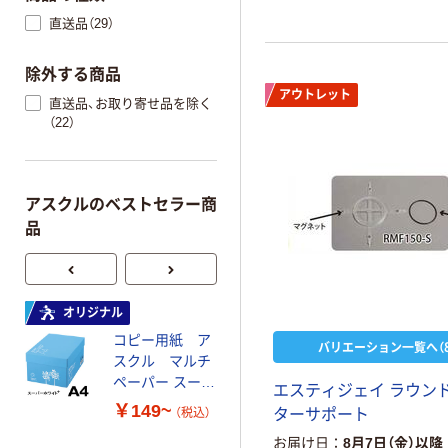
直送品（29）
除外する商品
アウトレット
直送品、お取り寄せ品を除く
（22）
アスクルのベストセラー商
品
オリジナル
本気プライス
コピー用紙 ア
トイレットペー
バリエーション一覧へ（8
スクル マルチ
パー ダブル60
ペーパー スーパ
ｍ 再生紙
エスティジェイ ラウン
ーホワイト+
100% 6ロール
￥149~
￥446~
（税込）
（税込）
ターサポート
リサイクル100
お届け日
8月7日（金）以降
芯あり FSC認