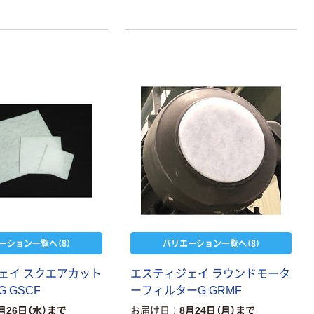
下さい。
オリジナル
オリジナル
乾電池 単3
コピー用紙 ア
ーション一覧へ（8）
バリエーション一覧へ（8）
形 アルカリ乾
スクル マルチ
電池 北欧パッ
ペーパー スーパ
ェイ スクエアカット
エスティジェイ ラウンドモータ
ケージ アスク
ーホワイト+
￥140~
￥149~
（税込）
（税込）
 GSCF
ーフィルターG GRMF
ルオリジナル
月26日（水）まで
お届け日
8月24日（月）まで