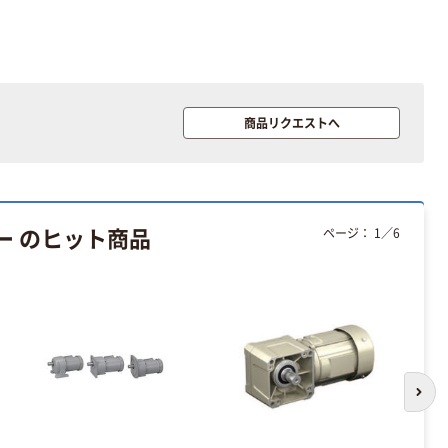
商品リクエストへ
ー のヒット商品
ページ：
1
／
6
次の