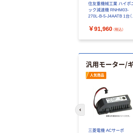
ハイポニ
住友重機械工業 ハイポニ
住友重機械工業 ハイポ
2-35L-
ック減速機 RNHM02-
ック減速機 RNHM03-
1台（直送
1540L-J1-B-480-J2AABC
270L-B-5-J4AATB 1台
1台（直送品）
送品）
￥174,790
￥91,960
）
（税込）
（税込）
汎用モーター/
人気商品
前のスライドへ
詰替用マ
トラスコ中山 TRUSCO モ
三菱電機 ACサーボ