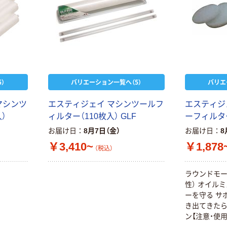
）
バリエーション一覧へ（5）
バリエ
マシンツ
エスティジェイ マシンツールフ
エスティジ
）
ィルター（110枚入） GLF
ーフィルター
お届け日
8月7日（金）
お届け日
8
￥3,410~
￥1,878
（税込）
ラウンドモー
性） オイル
ーを守る サ
き出てきた
ン【注意・使
ターはフィ