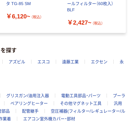
タ TG-85 SM
ールフィルター（60枚入）
ッ
BLF
ラ
￥6,120~
（税込）
￥2,427~
￥
（税込）
ーを探す
アズビル
エスコ
遠藤工業
エクセン
永
グリスガン/油用注入器
電動工具部品・パーツ
プーラ
ベアリングヒーター
その他マグネット工具
汎用
管部品
配管継手
空圧補器(フィルター/レギュレーター/ル
作業着
エアコン室外機カバー・部材