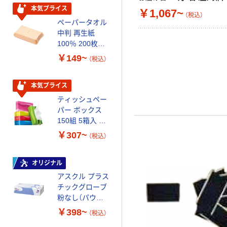
証
本気プライス
オリジナル
￥1,067~
（税込）
ペーパータオル
コピー用紙 マ
中判 再生紙
ルチペーパー
100％ 200枚
スーパーエコノ
FSC認証 シング
ミー+
￥149~
￥149~
（税込）
（税込）
ル 大王製紙共同
企画 オリジナル
本気プライス
本気プライス
ティッシュペー
アスクル 耳にや
パー ボックス
さしい やわらか
150組 5箱入 ア
いマスク
スクル スマート
￥307~
￥458~
（税込）
（税込）
コンパクト ビ
ビッド PEFC認
証
オリジナル
本気プライス
アスクル プラス
ペーパータオル
チックグローブ
小判・シングル
粉なし（パウダ
再生紙 200枚
ーフリー）
FSC認証紙 アス
￥398~
￥143~
（税込）
（税込）
クルオリジナル