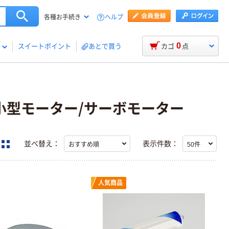
ヘルプ
各種お手続き
0
スイートポイント
あとで買う
カゴ
点
小型モーター/サーボモーター
並べ替え：
表示件数：
人気商品