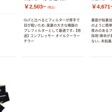
証
本気プライス
本気プライス
￥2,503~
￥4,671
（税込）
嬬恋銘水 ナチュ
ティッシュペー
ラルミネラルウ
パー ボックス
GLFと比べるとフィルターが厚手で
裏面が粘着加
ォーター 500ml
モカ 200組 5個
目が粗いため、風量の大きな機器の
のように簡単
キャップシール
アスクル オリジ
￥1,037~
￥428~
（税込）
プレフィルターとして最適です。【用
厚みのあるフィ
付き／2Lラベル
ナルティッシュ
（税込）
途】 コンプレッサー オイルクーラー
採用！寿命が
レス 10本
PEFC認証
チラー
ない。未粘着
オリジナル
を実現！ モ
本気プライス
【アスクル限定】
をかけない。
ペーパータオル
ファーストレイ
き取付けで
中判 バージンパ
ト ニトリルグ
い。JACA
ルプ100％ 200
ローブ ブル
￥698~
しているので
（税込）
枚入 PEFC認証
ー 粉なし（パ
￥156~
（税込）
シングル アスク
ウダーフリー）
ルオリジナル
人気商品
オリジナル
サントリー 天然
【アスクル限定】
水 ミネラルウォ
ファーストレイ
ーター ペットボ
ト ニトリルグ
トル
￥686~
（税込）
ローブ ホワイ
￥698~
（税込）