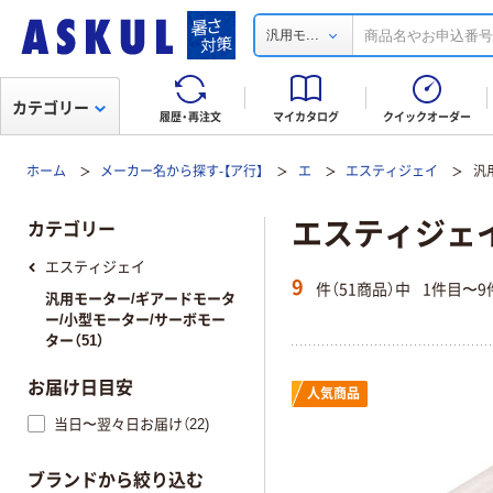
...
汎用モ
カテゴリー
履歴・再注文
マイカタログ
クイックオーダー
ホーム
メーカー名から探す-【ア行】
エ
エスティジェイ
汎
エスティジェイ
カテゴリー
エスティジェイ
9
件（51商品）中
1件目〜9
汎用モーター/ギアードモータ
ー/小型モーター/サーボモー
ター（51）
お届け日目安
人気商品
当日〜翌々日お届け（22)
ブランドから絞り込む