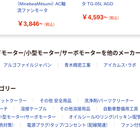
（MinebeaMitsumi） AC軸
タ TG-05L AGD
流ファンモータ
￥4,593~
（税込）
￥3,846~
（税込）
ドモーター/小型モーター/サーボモーターを他のメーカ
アルゴファイルジャパン
青木精密工業
アイカムス・ラボ
ゴリー
ポットクーラー
その他 安全用品
洗浄剤/パーツクリーナー
ーチ
溶接ケーブル
その他溶接用品
自動車整備用工具
小型モーター/サーボモーター
オイルシール/Oリング/パッキン/配
熱対策）
電源プラグ/タップ/コンセント（配線関連）
ファン付