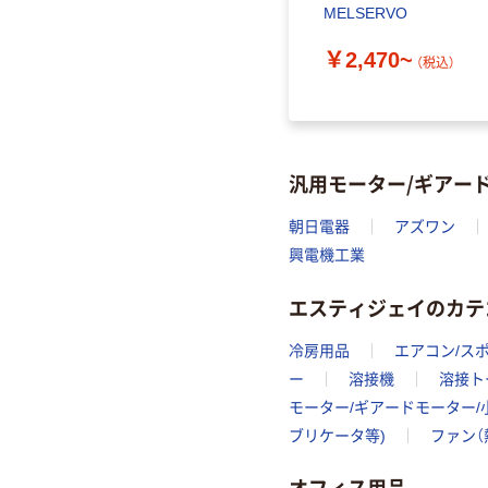
ター
ーターフィルター 粘着タ
MELSERVO
イプ 厚さ4mm TNM
￥2,470~
（税込）
￥1,530~
）
（税込）
汎用モーター/ギアー
朝日電器
アズワン
興電機工業
エスティジェイのカテ
冷房用品
エアコン/ス
ー
溶接機
溶接ト
モーター/ギアードモーター/
ブリケータ等)
ファン（
オフィス用品