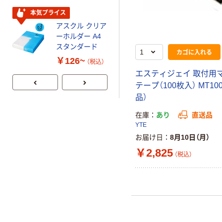
本気プライス
本気プライス
アスクル クリア
アスクル トイ
ーホルダー A4
レのおそうじシ
スタンダード
ート 大王製紙
カゴに入れる
共同企画 トイ
￥126~
￥330~
（税込）
（税込）
レクリーナー
エスティジェイ 取付用
トイレシート
テープ（100枚入） MT10
オリジナル
品）
在庫
あり
直送品
YTE
お届け日
8月10日（月）
￥2,825
（税込）