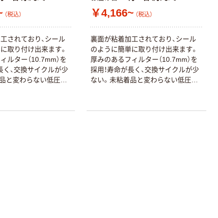
本気プライス
本気プライス
~
￥4,166~
（税込）
（税込）
【ガムテープ】ア
ペーパータオル
スクル 現場のチ
中判 再生紙
工されており、シール
裏面が粘着加工されており、シール
カラ 厚さ
100％ 200枚
に取り付け出来ます。
のように簡単に取り付け出来ます。
0.22mm 布テー
FSC認証 シング
￥145~
￥149~
（税込）
（税込）
ルター（10.7mm）を
厚みのあるフィルター（10.7mm）を
プ
ル 大王製紙共同
長く、交換サイクルが少
採用！寿命が長く、交換サイクルが少
企画 オリジナル
品と変わらない低圧損
ない。未粘着品と変わらない低圧損
本気プライス
ーターやエアコンに負荷
を実現！ モーターやエアコンに負荷
ティッシュペー
強粘着加工により、横向
をかけない。強粘着加工により、横向
パー ボックス
もフィルターが落ちな
き取付けでもフィルターが落ちな
150組 5箱入 ア
クラス3の難燃性をクリア
い。JACAクラス3の難燃性をクリア
スクル スマート
￥307~
、安心、安全！
しているので、安心、安全！
（税込）
コンパクト ビ
ビッド PEFC認
証
オリジナル
アスクル プラス
チックグローブ
粉なし（パウダ
ーフリー）
￥398~
（税込）