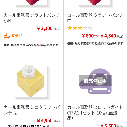
カール事務器 クラフトパンチ
カール事務器 クラフトパンチ
小N
中
￥3,300
（税込）
￥800
￥4,840
直送品
種類・販売単位違いの商品が
20
商品あります
種類・販売単位違いの商品が
8
商品あります
カール事務器 ミニクラフトパ
カール事務器 スロットガイド
ンチ_2
CP-AG 1セット(10個)（直送
品）
￥4,950
（税込）
￥5,500
お届け日：
8月24日（月）まで
（税込）