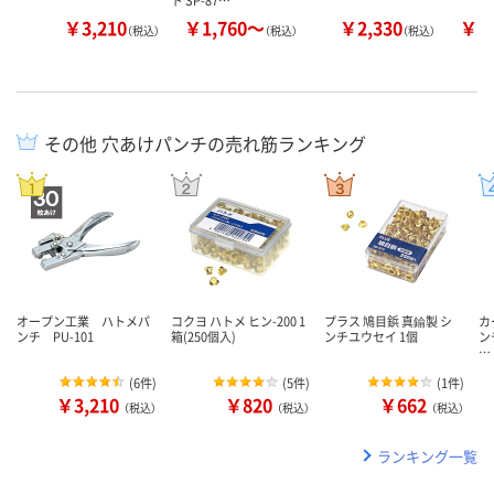
￥3,210
￥1,760～
￥2,330
￥2
（税込）
（税込）
（税込）
その他 穴あけパンチの売れ筋ランキング
オープン工業 ハトメパ
コクヨ ハトメ ヒン-200 1
プラス 鳩目鋲 真鍮製 シ
カ
ンチ PU-101
箱(250個入)
ンチユウセイ 1個
ン
…
(
6件
)
(
5件
)
(
1件
)
￥3,210
￥820
￥662
（税込）
（税込）
（税込）
ランキング一覧