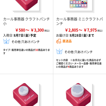
カール事務器 クラフトパンチ
カール事務器 ミニクラフトパ
小
ンチ
￥580
￥3,300
￥2,805
￥7,975
入荷日：
8月7日（金）予定
お届け日：
8月28日（金）まで
直送品
その他 穴あけパンチ
タイプ・販売単位違いの商品が
33
商品ありま
その他 穴あけパンチ
す
セット内容 ※お手元に届いた商品を必ず
ご確認ください・メーカー品番・販売単位違
いの商品が
4
商品あります