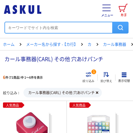
カゴ
メニュー
ホーム
メーカー名から探す - 【カ行】
カ
カール事務器
カール事務器(CARL) その他 穴あけパンチ
1
6
件（71商品）中 1～6件を表示
表示切替
絞り込み
並び替え
カール事務器(CARL) その他 穴あけパンチ
絞り込み
人気商品
人気商品