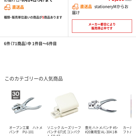
直送品
stationeryMからお
直送品
届け
種類・販売単位違いの商品が
5
商品あります
メーカー都合により
販売停止中です
6件（71商品）中 1件目～6件目
このカテゴリーの人気商品
オープン工業 ハトメ
ソニック ルーズリーフ
豊光 ハトメパンチ #5・
カール事
パンチ PU-101
パンチ 6穴式 コンパク
#20兼用型 AL-304 1本
フトパ
ト SP-87…