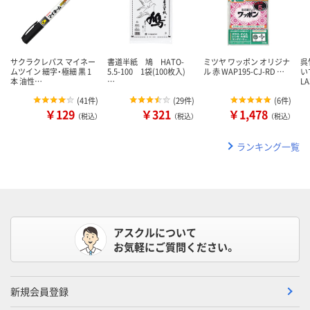
サクラクレパス マイネー
書道半紙 鳩 HATO-
ミツヤ ワッポン オリジナ
呉
ムツイン 細字・極細 黒 1
5.5-100 1袋(100枚入)
ル 赤 WAP195-CJ-RD …
い
本 油性…
…
L
(
41件
)
(
29件
)
(
6件
)
￥129
￥321
￥1,478
（税込）
（税込）
（税込）
ランキング一覧
アスクルについて
お気軽にご質問ください。
新規会員登録