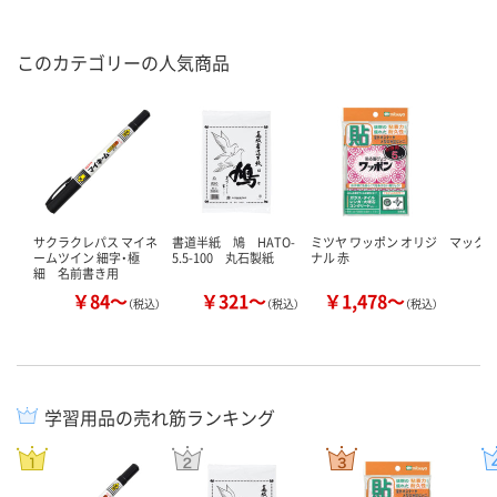
このカテゴリーの人気商品
サクラクレパス マイネ
書道半紙 鳩 HATO-
ミツヤ ワッポン オリジ
マックス
ームツイン 細字・極
5.5-100 丸石製紙
ナル 赤
細 名前書き用
￥84～
￥321～
￥1,478～
￥
（税込）
（税込）
（税込）
学習用品の売れ筋ランキング