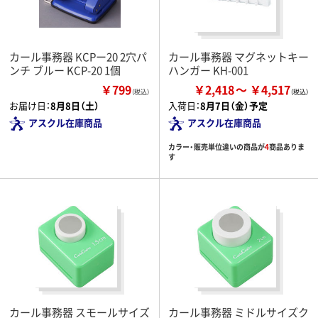
カール事務器 KCPー20 2穴パ
カール事務器 マグネットキー
ンチ ブルー KCP-20 1個
ハンガー KH-001
￥799
￥2,418
￥4,517
（税込）
お届け日：
8月8日（土）
入荷日：
8月7日（金）予定
アスクル在庫商品
アスクル在庫商品
カラー・販売単位違いの商品が
4
商品ありま
す
カール事務器 スモールサイズ
カール事務器 ミドルサイズク