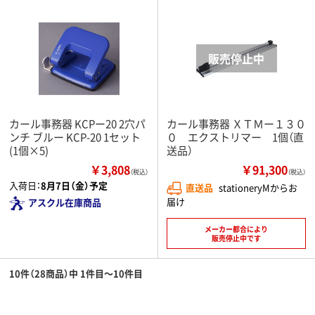
カール事務器 KCPー20 2穴パ
カール事務器 ＸＴＭー１３０
ンチ ブルー KCP-20 1セット
０ エクストリマー 1個（直
(1個×5)
送品）
￥3,808
￥91,300
（税込）
（税込）
入荷日：
8月7日（金）予定
直送品
stationeryMからお
届け
アスクル在庫商品
メーカー都合により
販売停止中です
10件（28商品）中 1件目～10件目